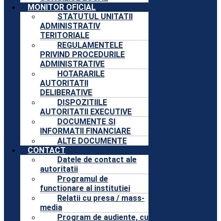
MONITOR OFICIAL
STATUTUL UNITATII
ADMINISTRATIV
TERITORIALE
REGULAMENTELE
PRIVIND PROCEDURILE
ADMINISTRATIVE
HOTARARILE
AUTORITATII
DELIBERATIVE
DISPOZITIILE
AUTORITATII EXECUTIVE
DOCUMENTE SI
INFORMATII FINANCIARE
ALTE DOCUMENTE
CONTACT
Datele de contact ale
autoritatii
Programul de
functionare al institutiei
Relatii cu presa / mass-
media
Program de audiente, cu