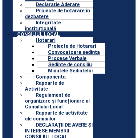
Declaratie Aderare
Proiecte de hotărâre în
dezbatere
Integritate
instituțională
CONSILIUL LOCAL
Hotarari
Proiecte de Hotarari
Convocatoare sedinta
Procese Verbale
Sedinte de consiliu
Minutele Sedintelor
Componenta
Rapoarte de
Activitate
Regulament de
organizare și funcționare al
Consiliului Local
Rapoarte de activitate
ale comisiilor
DECLARAȚII DE AVERE ȘI
INTERESE MEMBRII
CONSILIUL LOCAL