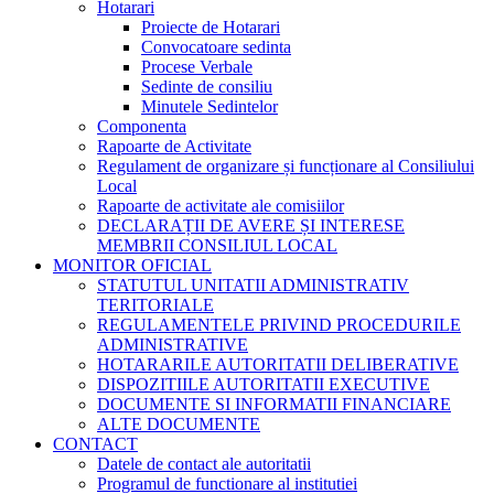
Hotarari
Proiecte de Hotarari
Convocatoare sedinta
Procese Verbale
Sedinte de consiliu
Minutele Sedintelor
Componenta
Rapoarte de Activitate
Regulament de organizare și funcționare al Consiliului
Local
Rapoarte de activitate ale comisiilor
DECLARAȚII DE AVERE ȘI INTERESE
MEMBRII CONSILIUL LOCAL
MONITOR OFICIAL
STATUTUL UNITATII ADMINISTRATIV
TERITORIALE
REGULAMENTELE PRIVIND PROCEDURILE
ADMINISTRATIVE
HOTARARILE AUTORITATII DELIBERATIVE
DISPOZITIILE AUTORITATII EXECUTIVE
DOCUMENTE SI INFORMATII FINANCIARE
ALTE DOCUMENTE
CONTACT
Datele de contact ale autoritatii
Programul de functionare al institutiei