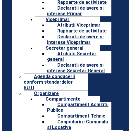
Rapoarte de activitate
Declaratii de avere si
interese Primar
Viceprimar
Atributii Viceprimar
Rapoarte de activitate
Declaratii de avere si
interese Viceprimar
Secretar general
Atributii Secretar
general
Declaratii de avere si
interese Secretar General
Agenda conducerii
conform standardelor
RUTI
Organizare
Compartimente
Compartiment Achizitii
Publice
Compartiment Tehnic
Gospodarire Comunala
si Locativa