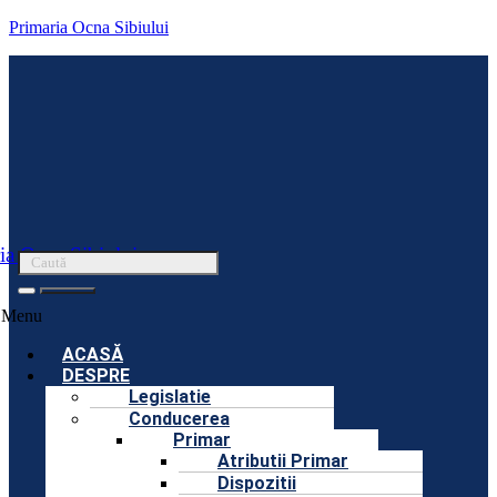
Primaria Ocna Sibiului
ia Ocna Sibiului
Menu
ACASĂ
DESPRE
Legislatie
Conducerea
Primar
Atributii Primar
Dispozitii