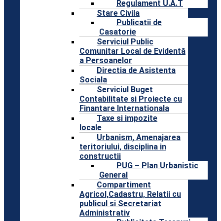
Regulament U.A.T
Stare Civila
Publicatii de
Casatorie
Serviciul Public
Comunitar Local de Evidentă
a Persoanelor
Directia de Asistenta
Sociala
Serviciul Buget
Contabilitate si Proiecte cu
Finantare Internationala
Taxe si impozite
locale
Urbanism, Amenajarea
teritoriului, disciplina in
constructii
PUG – Plan Urbanistic
General
Compartiment
Agricol,Cadastru, Relatii cu
publicul si Secretariat
Administrativ