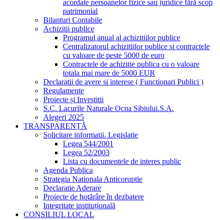
acordate persoanelor fizice sau juridice fără scop
patrimonial
Bilanturi Contabile
Achizitii publice
Programul anual al achizitiilor publice
Centralizatorul achizitiilor publice si contractele
cu valoare de peste 5000 de euro
Contractele de achizitie publica cu o valoare
totala mai mare de 5000 EUR
Declaratii de avere si interese ( Functionari Publici )
Regulamente
Proiecte și Investitii
S.C. Lacurile Naturale Ocna Sibiului.S.A.
Alegeri 2025
TRANSPARENȚĂ
Solicitare informatii. Legislatie
Legea 544/2001
Legea 52/2003
Lista cu documentele de interes public
Agenda Publica
Strategia Nationala Anticoruptie
Declaratie Aderare
Proiecte de hotărâre în dezbatere
Integritate instituțională
CONSILIUL LOCAL