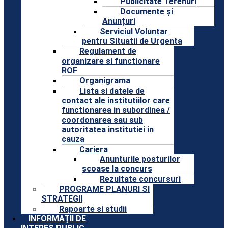
Publicitate Terenuri
Documente și
Anunțuri
Serviciul Voluntar
pentru Situatii de Urgenta
Regulament de
organizare si functionare
ROF
Organigrama
Lista si datele de
contact ale institutiilor care
functionarea in subordinea /
coordonarea sau sub
autoritatea institutiei in
cauza
Cariera
Anunturile posturilor
scoase la concurs
Rezultate concursuri
PROGRAME PLANURI SI
STRATEGII
Rapoarte si studii
INFORMAȚII DE