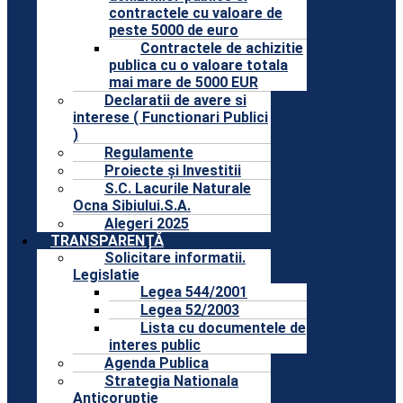
contractele cu valoare de
peste 5000 de euro
Contractele de achizitie
publica cu o valoare totala
mai mare de 5000 EUR
Declaratii de avere si
interese ( Functionari Publici
)
Regulamente
Proiecte și Investitii
S.C. Lacurile Naturale
Ocna Sibiului.S.A.
Alegeri 2025
TRANSPARENȚĂ
Solicitare informatii.
Legislatie
Legea 544/2001
Legea 52/2003
Lista cu documentele de
interes public
Agenda Publica
Strategia Nationala
Anticoruptie