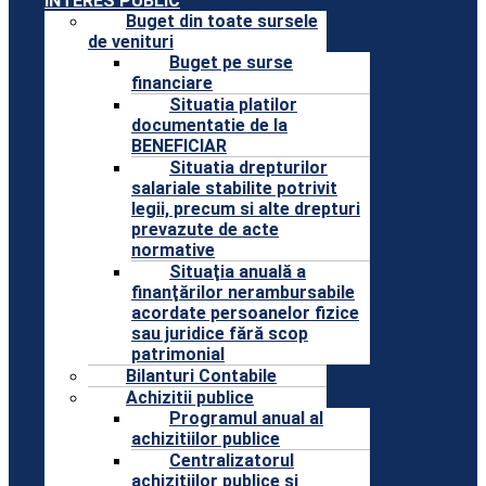
INTERES PUBLIC
Buget din toate sursele
de venituri
Buget pe surse
financiare
Situatia platilor
documentatie de la
BENEFICIAR
Situatia drepturilor
salariale stabilite potrivit
legii, precum si alte drepturi
prevazute de acte
normative
Situaţia anuală a
finanţărilor nerambursabile
acordate persoanelor fizice
sau juridice fără scop
patrimonial
Bilanturi Contabile
Achizitii publice
Programul anual al
achizitiilor publice
Centralizatorul
achizitiilor publice si