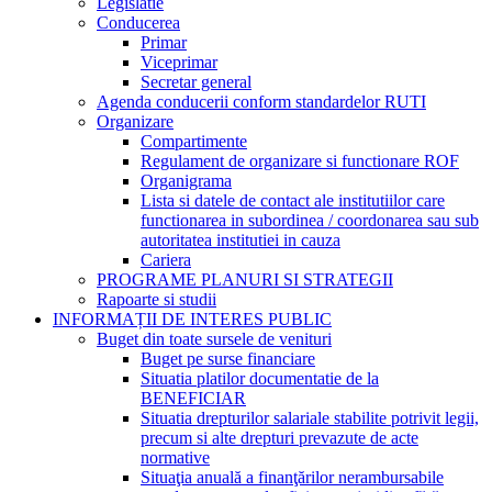
Legislatie
Conducerea
Primar
Viceprimar
Secretar general
Agenda conducerii conform standardelor RUTI
Organizare
Compartimente
Regulament de organizare si functionare ROF
Organigrama
Lista si datele de contact ale institutiilor care
functionarea in subordinea / coordonarea sau sub
autoritatea institutiei in cauza
Cariera
PROGRAME PLANURI SI STRATEGII
Rapoarte si studii
INFORMAȚII DE INTERES PUBLIC
Buget din toate sursele de venituri
Buget pe surse financiare
Situatia platilor documentatie de la
BENEFICIAR
Situatia drepturilor salariale stabilite potrivit legii,
precum si alte drepturi prevazute de acte
normative
Situaţia anuală a finanţărilor nerambursabile