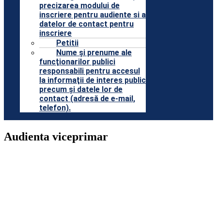
precizarea modului de
inscriere pentru audiente si a
datelor de contact pentru
inscriere
Petitii
Nume şi prenume ale
funcţionarilor publici
responsabili pentru accesul
la informaţii de interes public
precum şi datele lor de
contact (adresă de e-mail,
telefon).
Audienta viceprimar