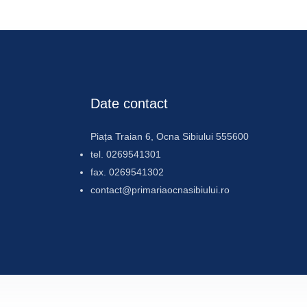
Google Calendar
iCalendar
Offic
Date contact
Piața Traian 6, Ocna Sibiului 555600
tel. 0269541301
fax. 0269541302
contact@primariaocnasibiului.ro