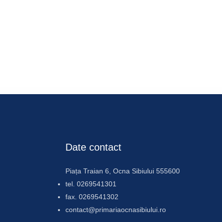
Google Calendar
iCalendar
Offic
Date contact
Piața Traian 6, Ocna Sibiului 555600
tel. 0269541301
fax. 0269541302
contact@primariaocnasibiului.ro