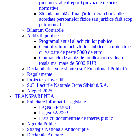
precum si alte drepturi prevazute de acte
normative
Situaţia anuală a finanţărilor nerambursabile
acordate persoanelor fizice sau juridice fără scop
patrimonial
Bilanturi Contabile
Achizitii publice
Programul anual al achizitiilor publice
Centralizatorul achizitiilor publice si contractele
cu valoare de peste 5000 de euro
Contractele de achizitie publica cu o valoare
totala mai mare de 5000 EUR
Declaratii de avere si interese ( Functionari Publici )
Regulamente
Proiecte și Investitii
S.C. Lacurile Naturale Ocna Sibiului.S.A.
Alegeri 2025
TRANSPARENȚĂ
Solicitare informatii. Legislatie
Legea 544/2001
Legea 52/2003
Lista cu documentele de interes public
Agenda Publica
Strategia Nationala Anticoruptie
Declaratie Aderare