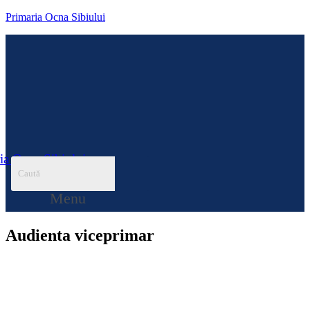
Primaria Ocna Sibiului
ia Ocna Sibiului
Menu
Audienta viceprimar