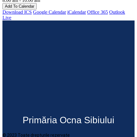
8:00 am - 10:00 am
Add To Calendar
Download ICS
Google Calendar
iCalendar
Office 365
Outlook
Live
Primăria Ocna Sibiului
© 2023 Toate drepturile rezervate