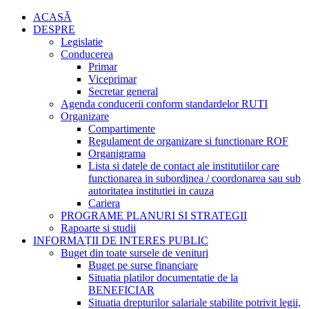
ACASĂ
DESPRE
Legislatie
Conducerea
Primar
Viceprimar
Secretar general
Agenda conducerii conform standardelor RUTI
Organizare
Compartimente
Regulament de organizare si functionare ROF
Organigrama
Lista si datele de contact ale institutiilor care
functionarea in subordinea / coordonarea sau sub
autoritatea institutiei in cauza
Cariera
PROGRAME PLANURI SI STRATEGII
Rapoarte si studii
INFORMAȚII DE INTERES PUBLIC
Buget din toate sursele de venituri
Buget pe surse financiare
Situatia platilor documentatie de la
BENEFICIAR
Situatia drepturilor salariale stabilite potrivit legii,