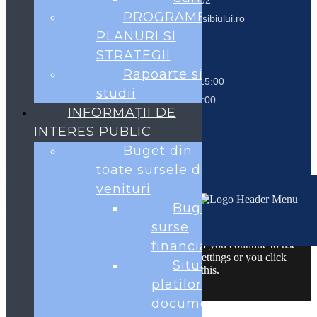
fax. 0269541302
PROGRAME
contact@primariaocnasibiului.ro
PLANURI SI
Program
STRATEGII
Rapoarte si
Luni – Joi 07:00-15:00
studii
Vineri 07:00-14:00
INFORMAȚII DE
INTERES PUBLIC
Buget din
toate sursele de
venituri
Acest site foloseşte cookies. Navigând în continuare vă exprimaţi
Buget pe
acordul asupra folosirii cookie-urilor.
Detalii
Sunt de acord
surse
The cookie settings on this website are set to "allow cookies" to give
financiare
you the best browsing experience possible. If you continue to use
this website without changing your cookie settings or you click
Situatia
"Accept" below then you are consenting to this.
platilor
Close
documentatie