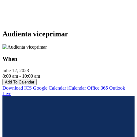
Audienta viceprimar
When
iulie 12, 2023
8:00 am - 10:00 am
Add To Calendar
Download ICS
Google Calendar
iCalendar
Office 365
Outlook
Live