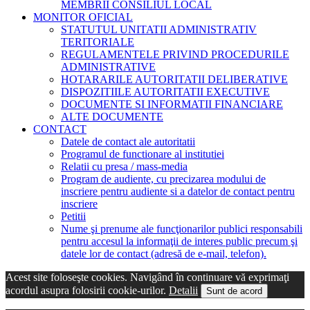
MEMBRII CONSILIUL LOCAL
MONITOR OFICIAL
STATUTUL UNITATII ADMINISTRATIV
TERITORIALE
REGULAMENTELE PRIVIND PROCEDURILE
ADMINISTRATIVE
HOTARARILE AUTORITATII DELIBERATIVE
DISPOZITIILE AUTORITATII EXECUTIVE
DOCUMENTE SI INFORMATII FINANCIARE
ALTE DOCUMENTE
CONTACT
Datele de contact ale autoritatii
Programul de functionare al institutiei
Relatii cu presa / mass-media
Program de audiente, cu precizarea modului de
inscriere pentru audiente si a datelor de contact pentru
inscriere
Petitii
Nume şi prenume ale funcţionarilor publici responsabili
pentru accesul la informaţii de interes public precum şi
datele lor de contact (adresă de e-mail, telefon).
Acest site foloseşte cookies. Navigând în continuare vă exprimaţi
acordul asupra folosirii cookie-urilor.
Detalii
Sunt de acord