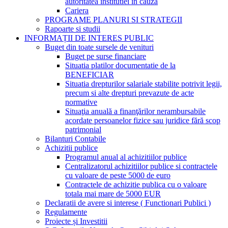
autoritatea institutiei in cauza
Cariera
PROGRAME PLANURI SI STRATEGII
Rapoarte si studii
INFORMAȚII DE INTERES PUBLIC
Buget din toate sursele de venituri
Buget pe surse financiare
Situatia platilor documentatie de la
BENEFICIAR
Situatia drepturilor salariale stabilite potrivit legii,
precum si alte drepturi prevazute de acte
normative
Situaţia anuală a finanţărilor nerambursabile
acordate persoanelor fizice sau juridice fără scop
patrimonial
Bilanturi Contabile
Achizitii publice
Programul anual al achizitiilor publice
Centralizatorul achizitiilor publice si contractele
cu valoare de peste 5000 de euro
Contractele de achizitie publica cu o valoare
totala mai mare de 5000 EUR
Declaratii de avere si interese ( Functionari Publici )
Regulamente
Proiecte și Investitii