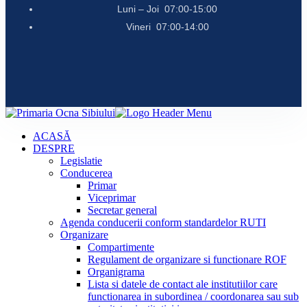
Luni – Joi 07:00-15:00
Vineri 07:00-14:00
ACASĂ
DESPRE
Legislatie
Conducerea
Primar
Viceprimar
Secretar general
Agenda conducerii conform standardelor RUTI
Organizare
Compartimente
Regulament de organizare si functionare ROF
Organigrama
Lista si datele de contact ale institutiilor care
functionarea in subordinea / coordonarea sau sub