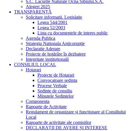
S.C. Lacurile Naturale Ocna Sibiului.S.A.
Alegeri 2025
TRANSPARENȚĂ
Solicitare informatii. Legislatie
Legea 544/2001
Legea 52/2003
Lista cu documentele de interes public
Agenda Publica
Strategia Nationala Anticoruptie
Declaratie Aderare
Proiecte de hotărâre în dezbatere
Integritate instituțională
CONSILIUL LOCAL
Hotarari
Proiecte de Hotarari
Convocatoare sedinta
Procese Verbale
Sedinte de consiliu
Minutele Sedintelor
Componenta
Rapoarte de Activitate
Regulament de organizare și funcționare al Consiliului
Local
Rapoarte de activitate ale comisiilor
DECLARAȚII DE AVERE ȘI INTERESE