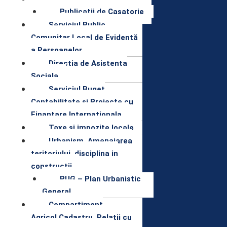
Publicatii de Casatorie
Serviciul Public
Comunitar Local de Evidentă
a Persoanelor
Directia de Asistenta
Sociala
Serviciul Buget
Contabilitate si Proiecte cu
Finantare Internationala
Taxe si impozite locale
Urbanism, Amenajarea
teritoriului, disciplina in
constructii
PUG – Plan Urbanistic
General
Compartiment
Agricol,Cadastru, Relatii cu