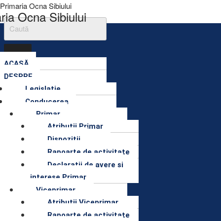
Primaria Ocna Sibiului
ria Ocna Sibiului
Menu
ACASĂ
DESPRE
Legislatie
Conducerea
Primar
Atributii Primar
Dispozitii
Rapoarte de activitate
Declaratii de avere si
interese Primar
Viceprimar
Atributii Viceprimar
Rapoarte de activitate