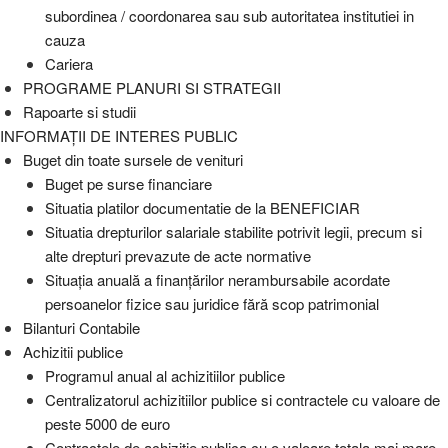
subordinea / coordonarea sau sub autoritatea institutiei in
cauza
Cariera
PROGRAME PLANURI SI STRATEGII
Rapoarte si studii
INFORMAȚII DE INTERES PUBLIC
Buget din toate sursele de venituri
Buget pe surse financiare
Situatia platilor documentatie de la BENEFICIAR
Situatia drepturilor salariale stabilite potrivit legii, precum si
alte drepturi prevazute de acte normative
Situaţia anuală a finanţărilor nerambursabile acordate
persoanelor fizice sau juridice fără scop patrimonial
Bilanturi Contabile
Achizitii publice
Programul anual al achizitiilor publice
Centralizatorul achizitiilor publice si contractele cu valoare de
peste 5000 de euro
Contractele de achizitie publica cu o valoare totala mai mare