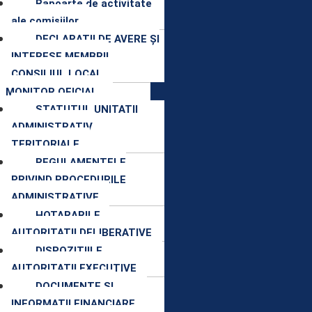
Rapoarte de activitate
ale comisiilor
DECLARAȚII DE AVERE ȘI
INTERESE MEMBRII
CONSILIUL LOCAL
MONITOR OFICIAL
STATUTUL UNITATII
ADMINISTRATIV
TERITORIALE
REGULAMENTELE
PRIVIND PROCEDURILE
ADMINISTRATIVE
HOTARARILE
AUTORITATII DELIBERATIVE
DISPOZITIILE
AUTORITATII EXECUTIVE
DOCUMENTE SI
INFORMATII FINANCIARE