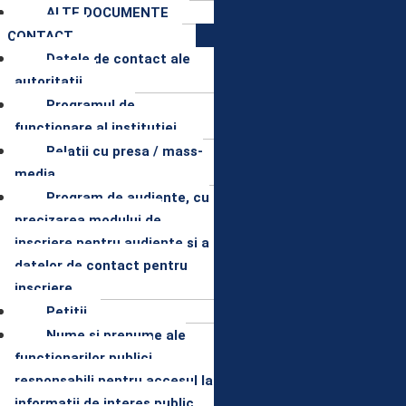
ALTE DOCUMENTE
CONTACT
Datele de contact ale
autoritatii
Programul de
functionare al institutiei
Relatii cu presa / mass-
media
Program de audiente, cu
precizarea modului de
inscriere pentru audiente si a
datelor de contact pentru
inscriere
Petitii
Nume şi prenume ale
funcţionarilor publici
responsabili pentru accesul la
informaţii de interes public