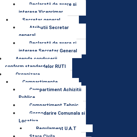
Declaratii de avere si
interese Viceprimar
Secretar general
Atributii Secretar
general
Declaratii de avere si
interese Secretar General
Agenda conducerii
conform standardelor RUTI
Organizare
Compartimente
Compartiment Achizitii
Publice
Compartiment Tehnic
Gospodarire Comunala si
Locativa
Regulament U.A.T
Stare Civila