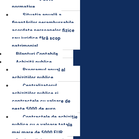
normative
Situaţia anuală a
finanţărilor nerambursabile
acordate persoanelor fizice
sau juridice fără scop
patrimonial
Bilanturi Contabile
Achizitii publice
Programul anual al
achizitiilor publice
Centralizatorul
achizitiilor publice si
contractele cu valoare de
peste 5000 de euro
Contractele de achizitie
publica cu o valoare totala
mai mare de 5000 EUR