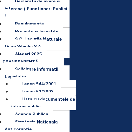
Declaratii de avere si
interese ( Functionari Publici
)
Regulamente
Proiecte și Investitii
S.C. Lacurile Naturale
Ocna Sibiului.S.A.
Alegeri 2025
TRANSPARENȚĂ
Solicitare informatii.
Legislatie
Legea 544/2001
Legea 52/2003
Lista cu documentele de
interes public
Agenda Publica
Strategia Nationala
Anticoruptie