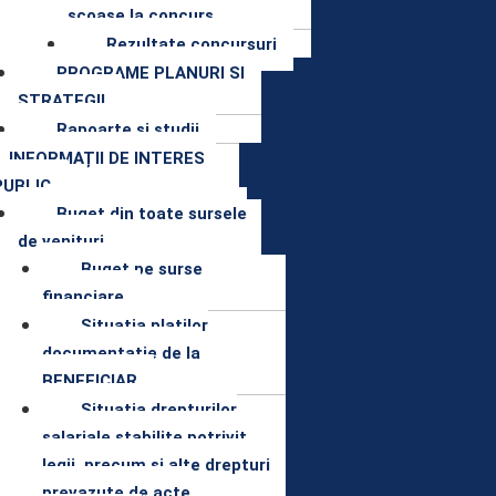
scoase la concurs
Rezultate concursuri
PROGRAME PLANURI SI
STRATEGII
Rapoarte si studii
INFORMAȚII DE INTERES
PUBLIC
Buget din toate sursele
de venituri
Buget pe surse
financiare
Situatia platilor
documentatie de la
BENEFICIAR
Situatia drepturilor
salariale stabilite potrivit
legii, precum si alte drepturi
prevazute de acte