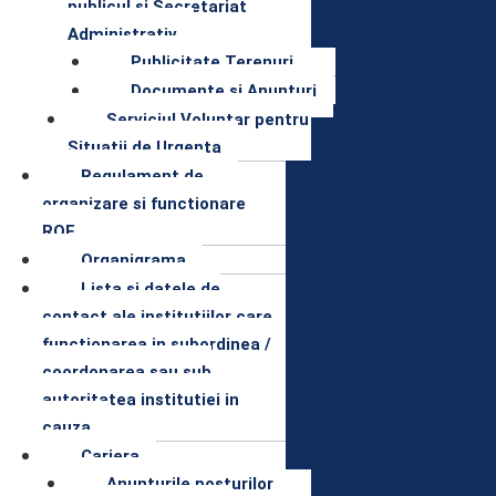
publicul si Secretariat
Administrativ
Publicitate Terenuri
Documente și Anunțuri
Serviciul Voluntar pentru
Situatii de Urgenta
Regulament de
organizare si functionare
ROF
Organigrama
Lista si datele de
contact ale institutiilor care
functionarea in subordinea /
coordonarea sau sub
autoritatea institutiei in
cauza
Cariera
Anunturile posturilor