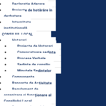
Declaratie Aderare
Proiecte de hotărâre în
dezbatere
Integritate
instituțională
CONSILIUL LOCAL
Hotarari
Proiecte de Hotarari
Convocatoare sedinta
Procese Verbale
Sedinte de consiliu
Minutele Sedintelor
Componenta
Rapoarte de Activitate
Regulament de
organizare și funcționare al
Consiliului Local