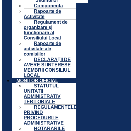
Sedintelor
Componenta
Rapoarte de
Activitate
Regulament de
organizare și
funcționare al
Consiliului Local
Rapoarte de
activitate ale
comisiilor
DECLARAȚII DE
AVERE ȘI INTERESE
MEMBRII CONSILIUL
LOCAL
MONITOR OFICIAL
STATUTUL
UNITATII
ADMINISTRATIV
TERITORIALE
REGULAMENTELE
PRIVIND
PROCEDURILE
ADMINISTRATIVE
HOTARARILE