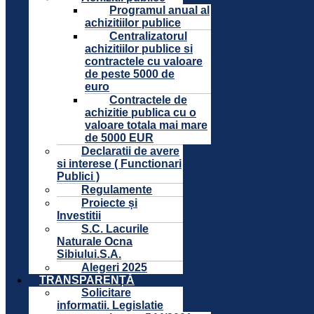
Programul anual al
achizitiilor publice
Centralizatorul
achizitiilor publice si
contractele cu valoare
de peste 5000 de
euro
Contractele de
achizitie publica cu o
valoare totala mai mare
de 5000 EUR
Declaratii de avere
si interese ( Functionari
Publici )
Regulamente
Proiecte și
Investitii
S.C. Lacurile
Naturale Ocna
Sibiului.S.A.
Alegeri 2025
TRANSPARENȚĂ
Solicitare
informatii. Legislatie