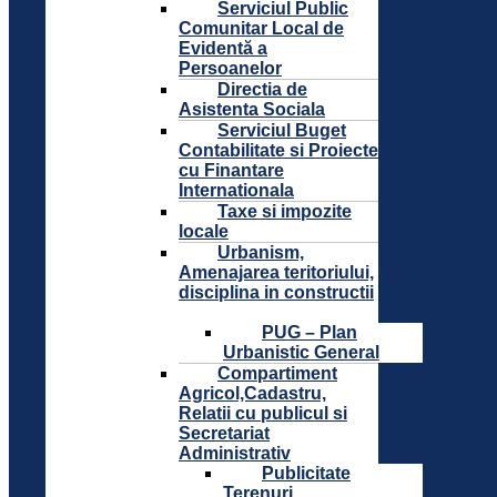
Serviciul Public
Comunitar Local de
Evidentă a
Persoanelor
Directia de
Asistenta Sociala
Serviciul Buget
Contabilitate si Proiecte
cu Finantare
Internationala
Taxe si impozite
locale
Urbanism,
Amenajarea teritoriului,
disciplina in constructii
PUG – Plan
Urbanistic General
Compartiment
Agricol,Cadastru,
Relatii cu publicul si
Secretariat
Administrativ
Publicitate
Terenuri