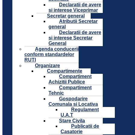
Declaratii de avere
si interese Viceprimar
Secretar general
Atributii Secretar
general
Declaratii de avere
si interese Secretar
General
Agenda conducerii
conform standardelor
RUTI
Organizare
Compartimente
Compartiment
Achizitii Publice
Compartiment
Tehnic
Gospodarire
Comunala si Locativa
Regulament
U.A.T
Stare Civila
Publicatii de
Casatorie