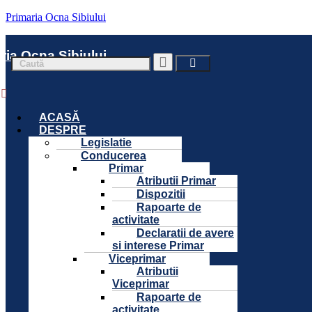
Primaria Ocna Sibiului
ria Ocna Sibiului
Menu
ACASĂ
DESPRE
Legislatie
Conducerea
Primar
Atributii Primar
Dispozitii
Rapoarte de
activitate
Declaratii de avere
si interese Primar
Viceprimar
Atributii
Viceprimar
Rapoarte de
activitate