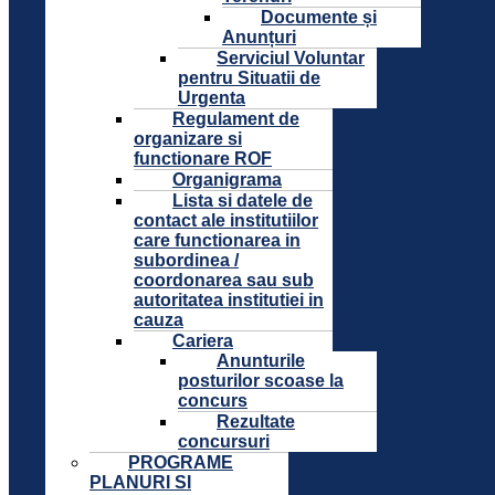
Documente și
Anunțuri
Serviciul Voluntar
pentru Situatii de
Urgenta
Regulament de
organizare si
functionare ROF
Organigrama
Lista si datele de
contact ale institutiilor
care functionarea in
subordinea /
coordonarea sau sub
autoritatea institutiei in
cauza
Cariera
Anunturile
posturilor scoase la
concurs
Rezultate
concursuri
PROGRAME
PLANURI SI