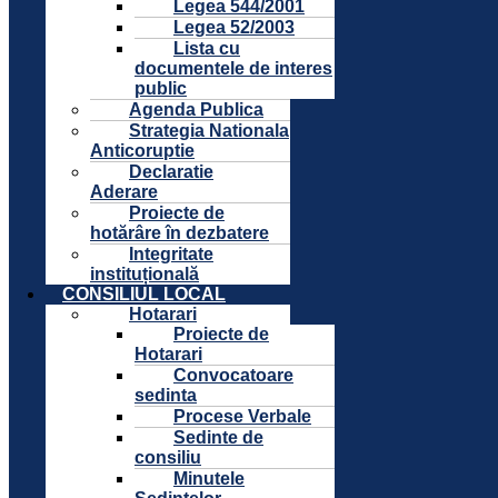
Legea 544/2001
Legea 52/2003
Lista cu
documentele de interes
public
Agenda Publica
Strategia Nationala
Anticoruptie
Declaratie
Aderare
Proiecte de
hotărâre în dezbatere
Integritate
instituțională
CONSILIUL LOCAL
Hotarari
Proiecte de
Hotarari
Convocatoare
sedinta
Procese Verbale
Sedinte de
consiliu
Minutele