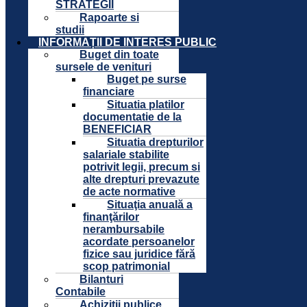
STRATEGII
Rapoarte si
studii
INFORMAȚII DE INTERES PUBLIC
Buget din toate
sursele de venituri
Buget pe surse
financiare
Situatia platilor
documentatie de la
BENEFICIAR
Situatia drepturilor
salariale stabilite
potrivit legii, precum si
alte drepturi prevazute
de acte normative
Situaţia anuală a
finanţărilor
nerambursabile
acordate persoanelor
fizice sau juridice fără
scop patrimonial
Bilanturi
Contabile
Achizitii publice