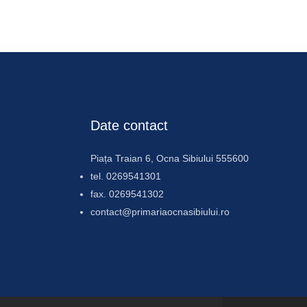
Date contact
Piața Traian 6, Ocna Sibiului 555600
tel. 0269541301
fax. 0269541302
contact@primariaocnasibiului.ro