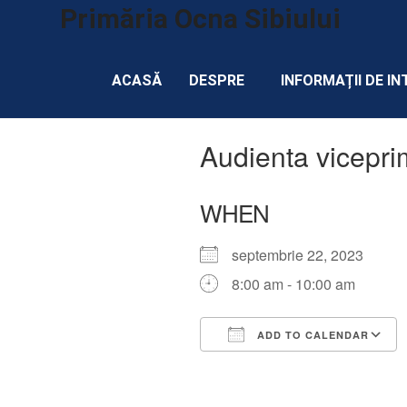
Primăria Ocna Sibiului
ACASĂ
DESPRE
INFORMAȚII DE IN
Audienta vicepri
WHEN
septembrie 22, 2023
8:00 am - 10:00 am
ADD TO CALENDAR
Download ICS
Google Calendar
iCalendar
Office