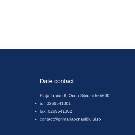
Date contact
Piața Traian 6, Ocna Sibiului 555600
tel. 0269541301
fax. 0269541302
contact@primariaocnasibiului.ro