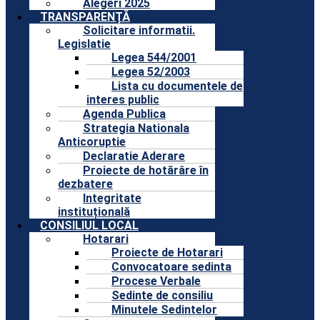
Alegeri 2025
TRANSPARENȚĂ
Solicitare informatii.
Legislatie
Legea 544/2001
Legea 52/2003
Lista cu documentele de
interes public
Agenda Publica
Strategia Nationala
Anticoruptie
Declaratie Aderare
Proiecte de hotărâre în
dezbatere
Integritate
instituțională
CONSILIUL LOCAL
Hotarari
Proiecte de Hotarari
Convocatoare sedinta
Procese Verbale
Sedinte de consiliu
Minutele Sedintelor