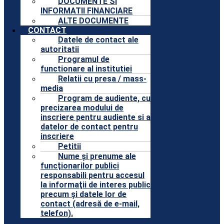
DOCUMENTE SI
INFORMATII FINANCIARE
ALTE DOCUMENTE
CONTACT
Datele de contact ale
autoritatii
Programul de
functionare al institutiei
Relatii cu presa / mass-
media
Program de audiente, cu
precizarea modului de
inscriere pentru audiente si a
datelor de contact pentru
inscriere
Petitii
Nume şi prenume ale
funcţionarilor publici
responsabili pentru accesul
la informaţii de interes public
precum şi datele lor de
contact (adresă de e-mail,
telefon).