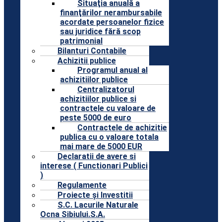
Situaţia anuală a
finanţărilor nerambursabile
acordate persoanelor fizice
sau juridice fără scop
patrimonial
Bilanturi Contabile
Achizitii publice
Programul anual al
achizitiilor publice
Centralizatorul
achizitiilor publice si
contractele cu valoare de
peste 5000 de euro
Contractele de achizitie
publica cu o valoare totala
mai mare de 5000 EUR
Declaratii de avere si
interese ( Functionari Publici
)
Regulamente
Proiecte și Investitii
S.C. Lacurile Naturale
Ocna Sibiului.S.A.