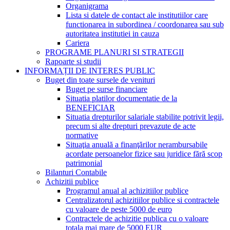
Organigrama
Lista si datele de contact ale institutiilor care
functionarea in subordinea / coordonarea sau sub
autoritatea institutiei in cauza
Cariera
PROGRAME PLANURI SI STRATEGII
Rapoarte si studii
INFORMAȚII DE INTERES PUBLIC
Buget din toate sursele de venituri
Buget pe surse financiare
Situatia platilor documentatie de la
BENEFICIAR
Situatia drepturilor salariale stabilite potrivit legii,
precum si alte drepturi prevazute de acte
normative
Situaţia anuală a finanţărilor nerambursabile
acordate persoanelor fizice sau juridice fără scop
patrimonial
Bilanturi Contabile
Achizitii publice
Programul anual al achizitiilor publice
Centralizatorul achizitiilor publice si contractele
cu valoare de peste 5000 de euro
Contractele de achizitie publica cu o valoare
totala mai mare de 5000 EUR