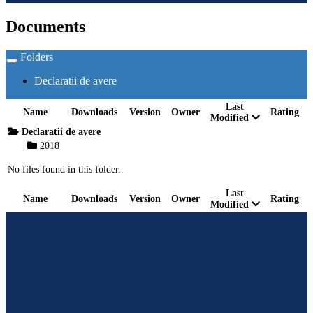
Documents
Folders
Toggle
navigation
Declaratii de avere
Last
Name
Downloads
Version
Owner
Rating
Modified
Declaratii de avere
2018
No files found in this folder.
Last
Name
Downloads
Version
Owner
Rating
Modified