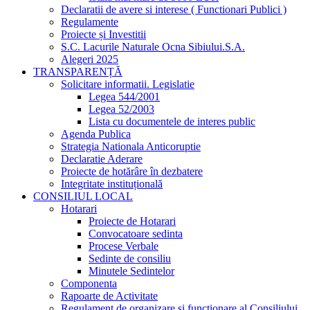
Declaratii de avere si interese ( Functionari Publici )
Regulamente
Proiecte și Investitii
S.C. Lacurile Naturale Ocna Sibiului.S.A.
Alegeri 2025
TRANSPARENȚĂ
Solicitare informatii. Legislatie
Legea 544/2001
Legea 52/2003
Lista cu documentele de interes public
Agenda Publica
Strategia Nationala Anticoruptie
Declaratie Aderare
Proiecte de hotărâre în dezbatere
Integritate instituțională
CONSILIUL LOCAL
Hotarari
Proiecte de Hotarari
Convocatoare sedinta
Procese Verbale
Sedinte de consiliu
Minutele Sedintelor
Componenta
Rapoarte de Activitate
Regulament de organizare și funcționare al Consiliului