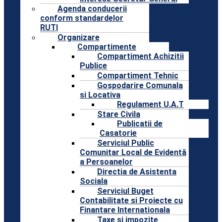
Agenda conducerii
conform standardelor
RUTI
Organizare
Compartimente
Compartiment Achizitii
Publice
Compartiment Tehnic
Gospodarire Comunala
si Locativa
Regulament U.A.T
Stare Civila
Publicatii de
Casatorie
Serviciul Public
Comunitar Local de Evidentă
a Persoanelor
Directia de Asistenta
Sociala
Serviciul Buget
Contabilitate si Proiecte cu
Finantare Internationala
Taxe si impozite