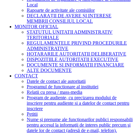
Local
Rapoarte de activitate ale comisiilor
DECLARAȚII DE AVERE ȘI INTERESE
MEMBRII CONSILIUL LOCAL
MONITOR OFICIAL
STATUTUL UNITATII ADMINISTRATIV
TERITORIALE
REGULAMENTELE PRIVIND PROCEDURILE
ADMINISTRATIVE
HOTARARILE AUTORITATII DELIBERATIVE
DISPOZITIILE AUTORITATII EXECUTIVE
DOCUMENTE SI INFORMATII FINANCIARE
ALTE DOCUMENTE
CONTACT
Datele de contact ale autoritatii
Programul de functionare al institutiei
Relatii cu presa / mass-media
Program de audiente, cu precizarea modului de
inscriere pentru audiente si a datelor de contact pentru
inscriere
Petitii
Nume şi prenume ale funcţionarilor publici responsabili
pentru accesul la informaţii de interes public precum şi
datele lor de contact (adresă de e-mail, telefon).