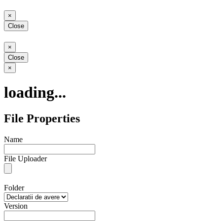
Close
×
Close
Close
×
Close
Close
×
loading...
File Properties
Name
File Uploader
Folder
Version