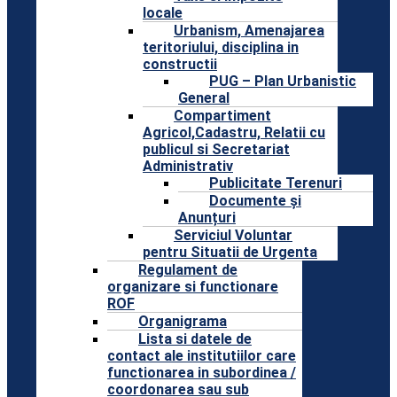
locale
Urbanism, Amenajarea
teritoriului, disciplina in
constructii
PUG – Plan Urbanistic
General
Compartiment
Agricol,Cadastru, Relatii cu
publicul si Secretariat
Administrativ
Publicitate Terenuri
Documente și
Anunțuri
Serviciul Voluntar
pentru Situatii de Urgenta
Regulament de
organizare si functionare
ROF
Organigrama
Lista si datele de
contact ale institutiilor care
functionarea in subordinea /
coordonarea sau sub