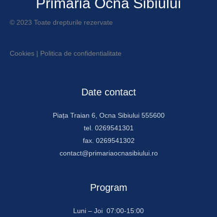
Primăria Ocna Sibiului
© 2023 Toate drepturile rezervate
Cookies
|
Politica de confidentialitate
Date contact
Piața Traian 6, Ocna Sibiului 555600
tel. 0269541301
fax. 0269541302
contact@primariaocnasibiului.ro
Program
Luni – Joi 07:00-15:00