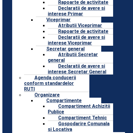
Rapoarte de activitate
Declaratii de avere si
interese Primar
Viceprimar
Atributii Viceprimar
Rapoarte de activitate
Declaratii de avere si
interese Viceprimar
Secretar general
Atributii Secretar
general
Declaratii de avere si
interese Secretar General
Agenda conducerii
conform standardelor
RUTI
Organizare
Compartimente
Compartiment Achizitii
Publice
Compartiment Tehnic
Gospodarire Comunala
si Locativa