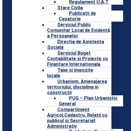
Regulament U.A.T
Stare Civila
Publicatii de
Casatorie
Serviciul Public
Comunitar Local de Evidentă
a Persoanelor
Directia de Asistenta
Sociala
Serviciul Buget
Contabilitate si Proiecte cu
Finantare Internationala
Taxe si impozite
locale
Urbanism, Amenajarea
teritoriului, disciplina in
constructii
PUG – Plan Urbanistic
General
Compartiment
Agricol,Cadastru, Relatii cu
publicul si Secretariat
Administrativ