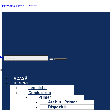
Primaria Ocna Sibiului
ia Ocna Sibiului
Menu
ACASĂ
DESPRE
Legislatie
Conducerea
Primar
Atributii Primar
Dispozitii