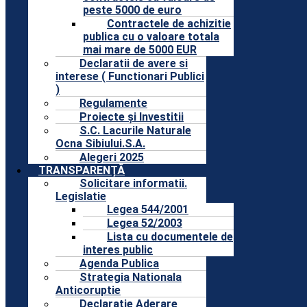
peste 5000 de euro
Contractele de achizitie
publica cu o valoare totala
mai mare de 5000 EUR
Declaratii de avere si
interese ( Functionari Publici
)
Regulamente
Proiecte și Investitii
S.C. Lacurile Naturale
Ocna Sibiului.S.A.
Alegeri 2025
TRANSPARENȚĂ
Solicitare informatii.
Legislatie
Legea 544/2001
Legea 52/2003
Lista cu documentele de
interes public
Agenda Publica
Strategia Nationala
Anticoruptie
Declaratie Aderare