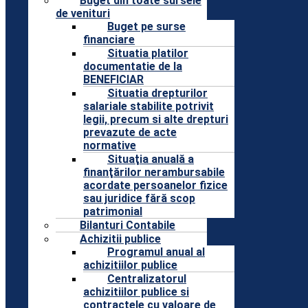
Buget din toate sursele
de venituri
Buget pe surse
financiare
Situatia platilor
documentatie de la
BENEFICIAR
Situatia drepturilor
salariale stabilite potrivit
legii, precum si alte drepturi
prevazute de acte
normative
Situaţia anuală a
finanţărilor nerambursabile
acordate persoanelor fizice
sau juridice fără scop
patrimonial
Bilanturi Contabile
Achizitii publice
Programul anual al
achizitiilor publice
Centralizatorul
achizitiilor publice si
contractele cu valoare de