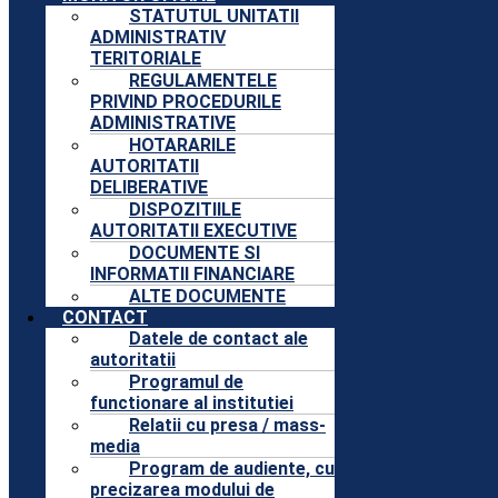
STATUTUL UNITATII
ADMINISTRATIV
TERITORIALE
REGULAMENTELE
PRIVIND PROCEDURILE
ADMINISTRATIVE
HOTARARILE
AUTORITATII
DELIBERATIVE
DISPOZITIILE
AUTORITATII EXECUTIVE
DOCUMENTE SI
INFORMATII FINANCIARE
ALTE DOCUMENTE
CONTACT
Datele de contact ale
autoritatii
Programul de
functionare al institutiei
Relatii cu presa / mass-
media
Program de audiente, cu
precizarea modului de