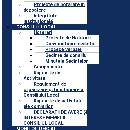
Proiecte de hotărâre în
dezbatere
Integritate
instituțională
CONSILIUL LOCAL
Hotarari
Proiecte de Hotarari
Convocatoare sedinta
Procese Verbale
Sedinte de consiliu
Minutele Sedintelor
Componenta
Rapoarte de
Activitate
Regulament de
organizare și funcționare al
Consiliului Local
Rapoarte de activitate
ale comisiilor
DECLARAȚII DE AVERE ȘI
INTERESE MEMBRII
CONSILIUL LOCAL
MONITOR OFICIAL