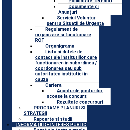
Publicitate Terenuri
Documente și
Anunțuri
Serviciul Voluntar
pentru Situatii de Urgenta
Regulament de
organizare si functionare
ROF
Organigrama
Lista si datele de
contact ale institutiilor care
functionarea in subordinea /
coordonarea sau sub
autoritatea institutiei in
cauza
Cariera
Anunturile posturilor
scoase la concurs
Rezultate concursuri
PROGRAME PLANURI SI
STRATEGII
Rapoarte si studii
INFORMAȚII DE INTERES PUBLIC