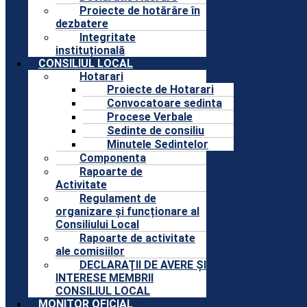
Proiecte de hotărâre în
dezbatere
Integritate
instituțională
CONSILIUL LOCAL
Hotarari
Proiecte de Hotarari
Convocatoare sedinta
Procese Verbale
Sedinte de consiliu
Minutele Sedintelor
Componenta
Rapoarte de
Activitate
Regulament de
organizare și funcționare al
Consiliului Local
Rapoarte de activitate
ale comisiilor
DECLARAȚII DE AVERE ȘI
INTERESE MEMBRII
CONSILIUL LOCAL
MONITOR OFICIAL