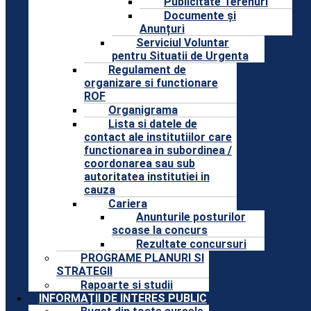
Publicitate Terenuri
Documente și
Anunțuri
Serviciul Voluntar
pentru Situatii de Urgenta
Regulament de
organizare si functionare
ROF
Organigrama
Lista si datele de
contact ale institutiilor care
functionarea in subordinea /
coordonarea sau sub
autoritatea institutiei in
cauza
Cariera
Anunturile posturilor
scoase la concurs
Rezultate concursuri
PROGRAME PLANURI SI
STRATEGII
Rapoarte si studii
INFORMAȚII DE INTERES PUBLIC