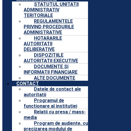
STATUTUL UNITATII
ADMINISTRATIV
TERITORIALE
REGULAMENTELE
PRIVIND PROCEDURILE
ADMINISTRATIVE
HOTARARILE
AUTORITATII
DELIBERATIVE
DISPOZITIILE
AUTORITATII EXECUTIVE
DOCUMENTE SI
INFORMATII FINANCIARE
ALTE DOCUMENTE
CONTACT
Datele de contact ale
autoritatii
Programul de
functionare al institutiei
Relatii cu presa / mass-
media
Program de audiente, cu
precizarea modului de