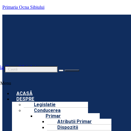
Primaria Ocna Sibiului
ia Ocna Sibiului
Menu
ACASĂ
DESPRE
Legislatie
Conducerea
Primar
Atributii Primar
Dispozitii