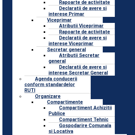
Rapoarte de activitate
Declaratii de avere si
interese Primar
Viceprimar
Atributii Viceprimar
Rapoarte de activitate
Declaratii de avere si
interese Viceprimar
Secretar general
Atributii Secretar
general
Declaratii de avere si
interese Secretar General
Agenda conducerii
conform standardelor
RUTI
Organizare
Compartimente
Compartiment Achizitii
Publice
Compartiment Tehnic
Gospodarire Comunala
si Locativa