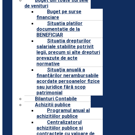
Buget din toate sursele
de venituri
Buget pe surse
financiare
Situatia platilor
documentatie de la
BENEFICIAR
Situatia drepturilor
salariale stabilite potrivit
legii, precum si alte drepturi
prevazute de acte
normative
Situaţia anuală a
finanţărilor nerambursabile
acordate persoanelor fizice
sau juridice fără scop
patrimonial
Bilanturi Contabile
Achizitii publice
Programul anual al
achizitiilor publice
Centralizatorul
achizitiilor publice si
contractele cu valoare de