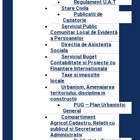
Regulament U.A.T
Stare Civila
Publicatii de
Casatorie
Serviciul Public
Comunitar Local de Evidentă
a Persoanelor
Directia de Asistenta
Sociala
Serviciul Buget
Contabilitate si Proiecte cu
Finantare Internationala
Taxe si impozite
locale
Urbanism, Amenajarea
teritoriului, disciplina in
constructii
PUG – Plan Urbanistic
General
Compartiment
Agricol,Cadastru, Relatii cu
publicul si Secretariat
Administrativ