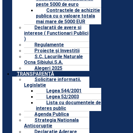
peste 5000 de euro
Contractele de achizitie
publica cu o valoare totala
mai mare de 5000 EUR
Declaratii de avere si
interese ( Functionari Publici
)
Regulamente
Proiecte și Investitii
S.C. Lacurile Naturale
Ocna Sibiului.S.A.
Alegeri 2025
TRANSPARENȚĂ
Solicitare informatii.
Legislatie
Legea 544/2001
Legea 52/2003
Lista cu documentele de
interes public
Agenda Publica
Strategia Nationala
Anticoruptie
Declaratie Aderare