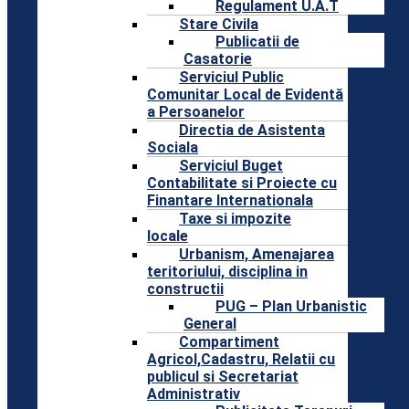
Regulament U.A.T
Stare Civila
Publicatii de
Casatorie
Serviciul Public
Comunitar Local de Evidentă
a Persoanelor
Directia de Asistenta
Sociala
Serviciul Buget
Contabilitate si Proiecte cu
Finantare Internationala
Taxe si impozite
locale
Urbanism, Amenajarea
teritoriului, disciplina in
constructii
PUG – Plan Urbanistic
General
Compartiment
Agricol,Cadastru, Relatii cu
publicul si Secretariat
Administrativ