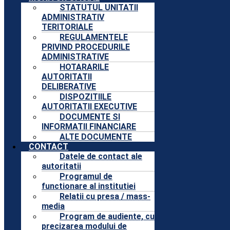
STATUTUL UNITATII
ADMINISTRATIV
TERITORIALE
REGULAMENTELE
PRIVIND PROCEDURILE
ADMINISTRATIVE
HOTARARILE
AUTORITATII
DELIBERATIVE
DISPOZITIILE
AUTORITATII EXECUTIVE
DOCUMENTE SI
INFORMATII FINANCIARE
ALTE DOCUMENTE
CONTACT
Datele de contact ale
autoritatii
Programul de
functionare al institutiei
Relatii cu presa / mass-
media
Program de audiente, cu
precizarea modului de