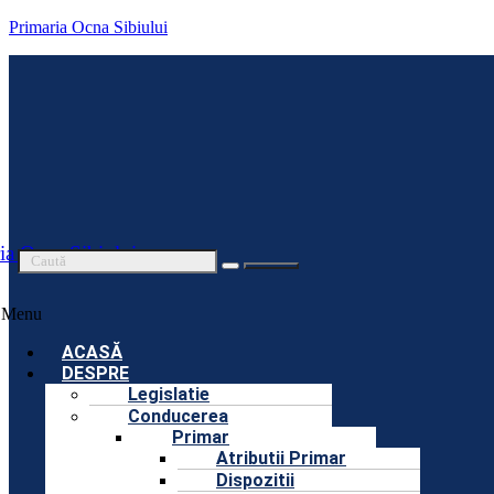
Primaria Ocna Sibiului
ia Ocna Sibiului
Menu
ACASĂ
DESPRE
Legislatie
Conducerea
Primar
Atributii Primar
Dispozitii