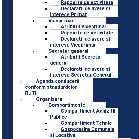
Rapoarte de activitate
Declaratii de avere si
interese Primar
Viceprimar
Atributii Viceprimar
Rapoarte de activitate
Declaratii de avere si
interese Viceprimar
Secretar general
Atributii Secretar
general
Declaratii de avere si
interese Secretar General
Agenda conducerii
conform standardelor
RUTI
Organizare
Compartimente
Compartiment Achizitii
Publice
Compartiment Tehnic
Gospodarire Comunala
si Locativa