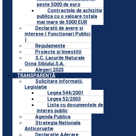
peste 5000 de euro
Contractele de achizitie
publica cu o valoare totala
mai mare de 5000 EUR
Declaratii de avere si
interese ( Functionari Publici
)
Regulamente
Proiecte și Investitii
S.C. Lacurile Naturale
Ocna Sibiului.S.A.
Alegeri 2025
TRANSPARENȚĂ
Solicitare informatii.
Legislatie
Legea 544/2001
Legea 52/2003
Lista cu documentele de
interes public
Agenda Publica
Strategia Nationala
Anticoruptie
Declaratie Aderare