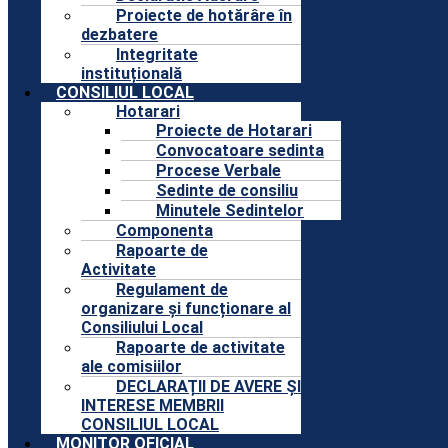
Proiecte de hotărâre în
dezbatere
Integritate
instituțională
CONSILIUL LOCAL
Hotarari
Proiecte de Hotarari
Convocatoare sedinta
Procese Verbale
Sedinte de consiliu
Minutele Sedintelor
Componenta
Rapoarte de
Activitate
Regulament de
organizare și funcționare al
Consiliului Local
Rapoarte de activitate
ale comisiilor
DECLARAȚII DE AVERE ȘI
INTERESE MEMBRII
CONSILIUL LOCAL
MONITOR OFICIAL