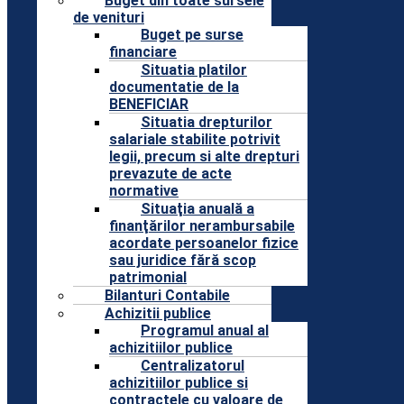
Buget din toate sursele
de venituri
Buget pe surse
financiare
Situatia platilor
documentatie de la
BENEFICIAR
Situatia drepturilor
salariale stabilite potrivit
legii, precum si alte drepturi
prevazute de acte
normative
Situaţia anuală a
finanţărilor nerambursabile
acordate persoanelor fizice
sau juridice fără scop
patrimonial
Bilanturi Contabile
Achizitii publice
Programul anual al
achizitiilor publice
Centralizatorul
achizitiilor publice si
contractele cu valoare de