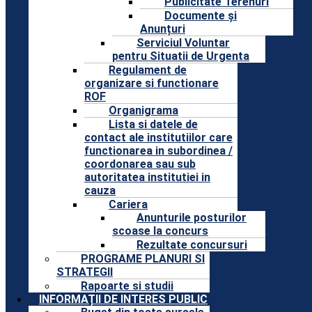
Publicitate Terenuri
Documente și
Anunțuri
Serviciul Voluntar
pentru Situatii de Urgenta
Regulament de
organizare si functionare
ROF
Organigrama
Lista si datele de
contact ale institutiilor care
functionarea in subordinea /
coordonarea sau sub
autoritatea institutiei in
cauza
Cariera
Anunturile posturilor
scoase la concurs
Rezultate concursuri
PROGRAME PLANURI SI
STRATEGII
Rapoarte si studii
INFORMAȚII DE INTERES PUBLIC