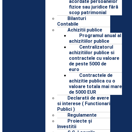
acordate persoanelor
fizice sau juridice fără
scop patrimonial
Bilanturi
Contabile
Achizitii publice
Programul anual al
achizitiilor publice
Centralizatorul
achizitiilor publice si
contractele cu valoare
de peste 5000 de
euro
Contractele de
achizitie publica cu o
valoare totala mai mare
de 5000 EUR
Declaratii de avere
si interese ( Functionari
Publici )
Regulamente
Proiecte și
Investitii