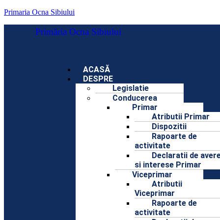
Primaria Ocna Sibiului
Primăria Ocna Sibiului
ACASĂ
DESPRE
Legislatie
Conducerea
Primar
Atributii Primar
Dispozitii
Rapoarte de
activitate
Declaratii de aver
si interese Primar
Viceprimar
Atributii
Viceprimar
Rapoarte de
activitate