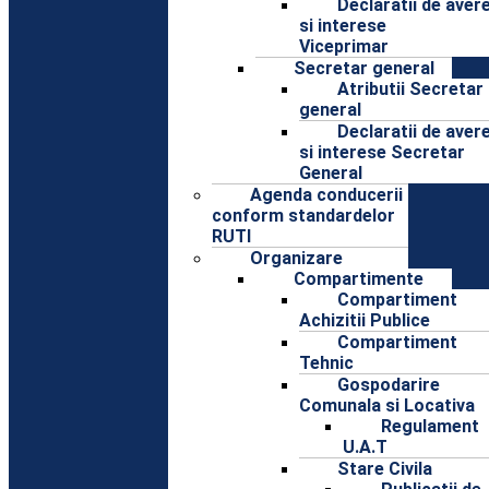
Declaratii de aver
si interese
Viceprimar
Secretar general
Atributii Secretar
general
Declaratii de aver
si interese Secretar
General
Agenda conducerii
conform standardelor
RUTI
Organizare
Compartimente
Compartiment
Achizitii Publice
Compartiment
Tehnic
Gospodarire
Comunala si Locativa
Regulament
U.A.T
Stare Civila