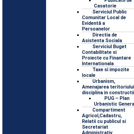
Publicatii de
Casatorie
Serviciul Public
Comunitar Local de
Evidentă a
Persoanelor
Directia de
Asistenta Sociala
Serviciul Buget
Contabilitate si
Proiecte cu Finantare
Internationala
Taxe si impozite
locale
Urbanism,
Amenajarea teritoriului
disciplina in constructi
PUG – Plan
Urbanistic Genera
Compartiment
Agricol,Cadastru,
Relatii cu publicul si
Secretariat
Administrativ