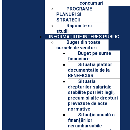
concursuri
PROGRAME
PLANURI SI
STRATEGII
Rapoarte si
studii
INFORMAȚII DE INTERES PUBLIC
Buget din toate
sursele de venituri
Buget pe surse
financiare
Situatia platilor
documentatie de la
BENEFICIAR
Situatia
drepturilor salariale
stabilite potrivit legii,
precum si alte drepturi
prevazute de acte
normative
Situaţia anuală a
finanţărilor
nerambursabile