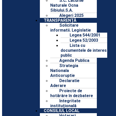
S.C. Lacurile
Naturale Ocna
Sibiului.S.A.
Alegeri 2025
TRANSPARENȚĂ
Solicitare
informatii. Legislatie
Legea 544/2001
Legea 52/2003
Lista cu
documentele de interes
public
Agenda Publica
Strategia
Nationala
Anticoruptie
Declaratie
Aderare
Proiecte de
hotărâre în dezbatere
Integritate
instituțională
CONSILIUL LOCAL
Hotarari