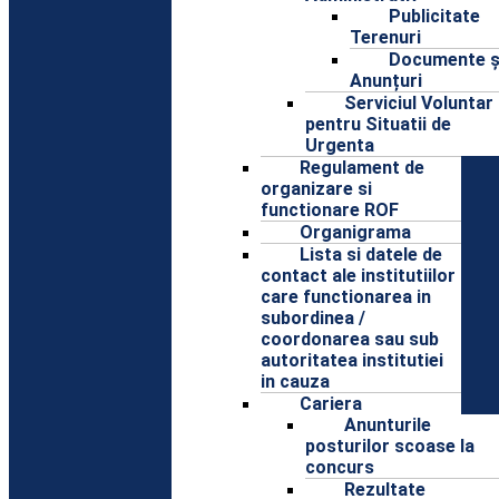
Publicitate
Terenuri
Documente ș
Anunțuri
Serviciul Voluntar
pentru Situatii de
Urgenta
Regulament de
organizare si
functionare ROF
Organigrama
Lista si datele de
contact ale institutiilor
care functionarea in
subordinea /
coordonarea sau sub
autoritatea institutiei
in cauza
Cariera
Anunturile
posturilor scoase la
concurs
Rezultate