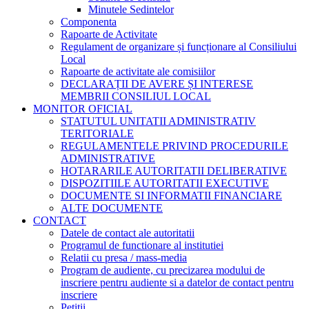
Minutele Sedintelor
Componenta
Rapoarte de Activitate
Regulament de organizare și funcționare al Consiliului
Local
Rapoarte de activitate ale comisiilor
DECLARAȚII DE AVERE ȘI INTERESE
MEMBRII CONSILIUL LOCAL
MONITOR OFICIAL
STATUTUL UNITATII ADMINISTRATIV
TERITORIALE
REGULAMENTELE PRIVIND PROCEDURILE
ADMINISTRATIVE
HOTARARILE AUTORITATII DELIBERATIVE
DISPOZITIILE AUTORITATII EXECUTIVE
DOCUMENTE SI INFORMATII FINANCIARE
ALTE DOCUMENTE
CONTACT
Datele de contact ale autoritatii
Programul de functionare al institutiei
Relatii cu presa / mass-media
Program de audiente, cu precizarea modului de
inscriere pentru audiente si a datelor de contact pentru
inscriere
Petitii