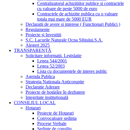
Centralizatorul achizitiilor publice si contractele
cu valoare de peste 5000 de euro
Contractele de achizitie publica cu o valoare
totala mai mare de 5000 EUR
Declaratii de avere si interese ( Functionari Publici )
Regulamente
Proiecte și Investitii
S.C. Lacurile Naturale Ocna Sibiului.S.A.
Alegeri 2025
TRANSPARENȚĂ
Solicitare informatii. Legislatie
Legea 544/2001
Legea 52/2003
Lista cu documentele de interes public
Agenda Publica
Strategia Nationala Anticoruptie
Declaratie Aderare
Proiecte de hotărâre în dezbatere
Integritate instituțională
CONSILIUL LOCAL
Hotarari
Proiecte de Hotarari
Convocatoare sedinta
Procese Verbale
Sedinte de consiliu