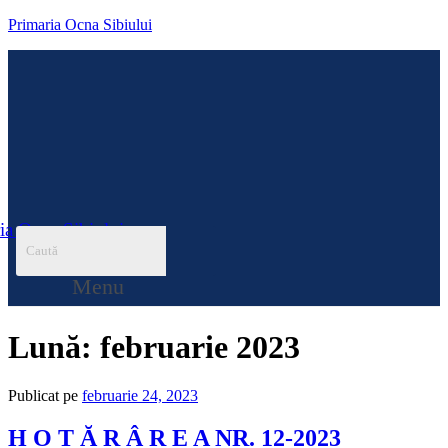
Primaria Ocna Sibiului
ia Ocna Sibiului
Menu
Lună:
februarie 2023
Publicat pe
februarie 24, 2023
H O T Ă R Â R E A NR. 12-2023