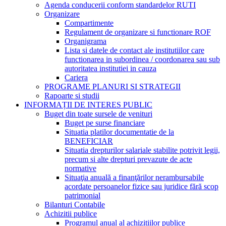
Agenda conducerii conform standardelor RUTI
Organizare
Compartimente
Regulament de organizare si functionare ROF
Organigrama
Lista si datele de contact ale institutiilor care
functionarea in subordinea / coordonarea sau sub
autoritatea institutiei in cauza
Cariera
PROGRAME PLANURI SI STRATEGII
Rapoarte si studii
INFORMAȚII DE INTERES PUBLIC
Buget din toate sursele de venituri
Buget pe surse financiare
Situatia platilor documentatie de la
BENEFICIAR
Situatia drepturilor salariale stabilite potrivit legii,
precum si alte drepturi prevazute de acte
normative
Situaţia anuală a finanţărilor nerambursabile
acordate persoanelor fizice sau juridice fără scop
patrimonial
Bilanturi Contabile
Achizitii publice
Programul anual al achizitiilor publice