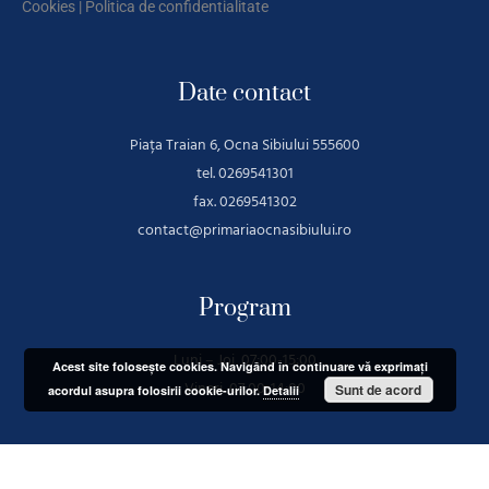
Cookies
|
Politica de confidentialitate
Date contact
Piața Traian 6, Ocna Sibiului 555600
tel. 0269541301
fax. 0269541302
contact@primariaocnasibiului.ro
Program
Luni – Joi 07:00-15:00
Acest site foloseşte cookies. Navigând în continuare vă exprimaţi
Vineri 07:00-14:00
Sunt de acord
acordul asupra folosirii cookie-urilor.
Detalii