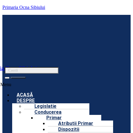
Primaria Ocna Sibiului
ia Ocna Sibiului
Menu
ACASĂ
DESPRE
Legislatie
Conducerea
Primar
Atributii Primar
Dispozitii