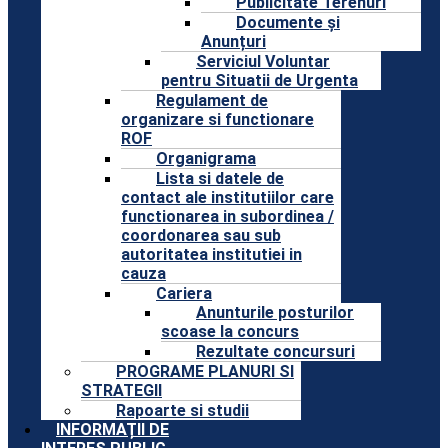
Publicitate Terenuri
Documente și
Anunțuri
Serviciul Voluntar
pentru Situatii de Urgenta
Regulament de
organizare si functionare
ROF
Organigrama
Lista si datele de
contact ale institutiilor care
functionarea in subordinea /
coordonarea sau sub
autoritatea institutiei in
cauza
Cariera
Anunturile posturilor
scoase la concurs
Rezultate concursuri
PROGRAME PLANURI SI
STRATEGII
Rapoarte si studii
INFORMAȚII DE