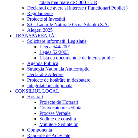
totala mai mare de 5000 EUR
Declaratii de avere si interese ( Functionari Publici )
Regulamente
Proiecte și Investitii
S.C. Lacurile Naturale Ocna Sibiului.S.A.
Alegeri 2025
TRANSPARENȚĂ
Solicitare informatii. Legislatie
Legea 544/2001
Legea 52/2003
Lista cu documentele de interes public
Agenda Publica
Strategia Nationala Anticoruptie
Declaratie Aderare
Proiecte de hotărâre în dezbatere
Integritate instituțională
CONSILIUL LOCAL
Hotarari
Proiecte de Hotarari
Convocatoare sedinta
Procese Verbale
Sedinte de consiliu
Minutele Sedintelor
Componenta
Rapoarte de Activitate