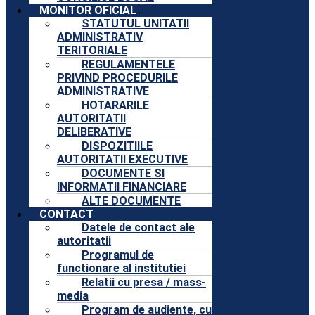
MONITOR OFICIAL
STATUTUL UNITATII
ADMINISTRATIV
TERITORIALE
REGULAMENTELE
PRIVIND PROCEDURILE
ADMINISTRATIVE
HOTARARILE
AUTORITATII
DELIBERATIVE
DISPOZITIILE
AUTORITATII EXECUTIVE
DOCUMENTE SI
INFORMATII FINANCIARE
ALTE DOCUMENTE
CONTACT
Datele de contact ale
autoritatii
Programul de
functionare al institutiei
Relatii cu presa / mass-
media
Program de audiente, cu