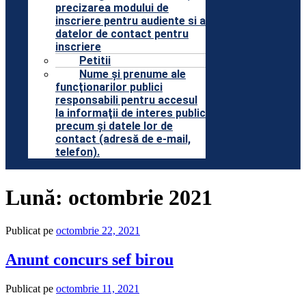
precizarea modului de
inscriere pentru audiente si a
datelor de contact pentru
inscriere
Petitii
Nume şi prenume ale
funcţionarilor publici
responsabili pentru accesul
la informaţii de interes public
precum şi datele lor de
contact (adresă de e-mail,
telefon).
Lună:
octombrie 2021
Publicat pe
octombrie 22, 2021
Anunt concurs sef birou
Publicat pe
octombrie 11, 2021