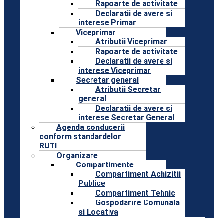
Rapoarte de activitate
Declaratii de avere si
interese Primar
Viceprimar
Atributii Viceprimar
Rapoarte de activitate
Declaratii de avere si
interese Viceprimar
Secretar general
Atributii Secretar
general
Declaratii de avere si
interese Secretar General
Agenda conducerii
conform standardelor
RUTI
Organizare
Compartimente
Compartiment Achizitii
Publice
Compartiment Tehnic
Gospodarire Comunala
si Locativa