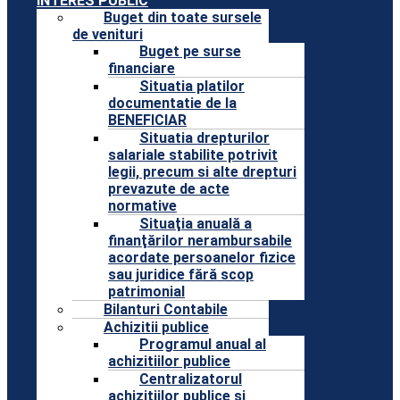
INTERES PUBLIC
Buget din toate sursele
de venituri
Buget pe surse
financiare
Situatia platilor
documentatie de la
BENEFICIAR
Situatia drepturilor
salariale stabilite potrivit
legii, precum si alte drepturi
prevazute de acte
normative
Situaţia anuală a
finanţărilor nerambursabile
acordate persoanelor fizice
sau juridice fără scop
patrimonial
Bilanturi Contabile
Achizitii publice
Programul anual al
achizitiilor publice
Centralizatorul
achizitiilor publice si