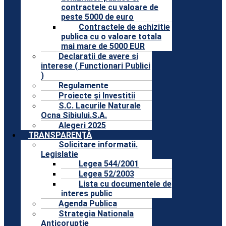
contractele cu valoare de
peste 5000 de euro
Contractele de achizitie
publica cu o valoare totala
mai mare de 5000 EUR
Declaratii de avere si
interese ( Functionari Publici
)
Regulamente
Proiecte și Investitii
S.C. Lacurile Naturale
Ocna Sibiului.S.A.
Alegeri 2025
TRANSPARENȚĂ
Solicitare informatii.
Legislatie
Legea 544/2001
Legea 52/2003
Lista cu documentele de
interes public
Agenda Publica
Strategia Nationala
Anticoruptie