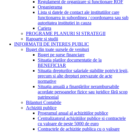
Regulament de organizare si functionare ROF
Organigrama
Lista si datele de contact ale institutiilor care
functionarea in subordinea / coordonarea sau sub
autoritatea institutiei in cauza
Cariera
PROGRAME PLANURI SI STRATEGII
Rapoarte si studii
INFORMAȚII DE INTERES PUBLIC
Buget din toate sursele de venituri
Buget pe surse financiare
Situatia platilor documentatie de la
BENEFICIAR
Situatia drepturilor salariale stabilite potrivit legii,
precum si alte drepturi prevazute de acte
normative
Situaţia anuală a finanţărilor nerambursabile
acordate persoanelor fizice sau juridice fără scop
patrimonial
Bilanturi Contabile
Achizitii publice
Programul anual al achizitiilor publice
Centralizatorul achizitiilor publice si contractele
cu valoare de peste 5000 de euro
Contractele de achizitie publica cu o valoare