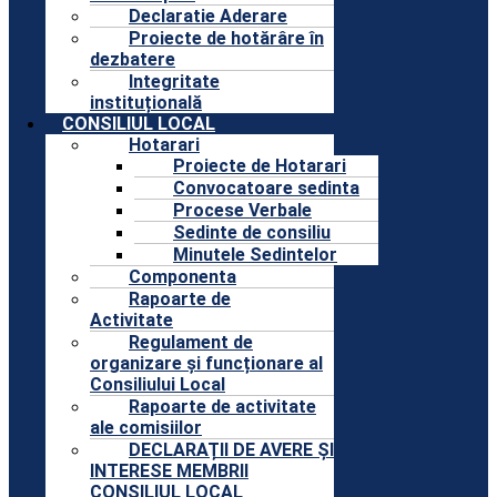
Declaratie Aderare
Proiecte de hotărâre în
dezbatere
Integritate
instituțională
CONSILIUL LOCAL
Hotarari
Proiecte de Hotarari
Convocatoare sedinta
Procese Verbale
Sedinte de consiliu
Minutele Sedintelor
Componenta
Rapoarte de
Activitate
Regulament de
organizare și funcționare al
Consiliului Local
Rapoarte de activitate
ale comisiilor
DECLARAȚII DE AVERE ȘI
INTERESE MEMBRII
CONSILIUL LOCAL