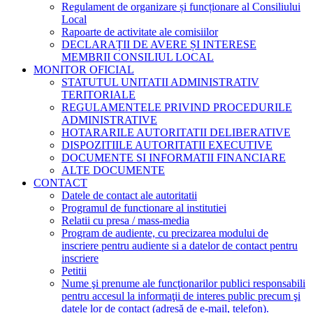
Regulament de organizare și funcționare al Consiliului
Local
Rapoarte de activitate ale comisiilor
DECLARAȚII DE AVERE ȘI INTERESE
MEMBRII CONSILIUL LOCAL
MONITOR OFICIAL
STATUTUL UNITATII ADMINISTRATIV
TERITORIALE
REGULAMENTELE PRIVIND PROCEDURILE
ADMINISTRATIVE
HOTARARILE AUTORITATII DELIBERATIVE
DISPOZITIILE AUTORITATII EXECUTIVE
DOCUMENTE SI INFORMATII FINANCIARE
ALTE DOCUMENTE
CONTACT
Datele de contact ale autoritatii
Programul de functionare al institutiei
Relatii cu presa / mass-media
Program de audiente, cu precizarea modului de
inscriere pentru audiente si a datelor de contact pentru
inscriere
Petitii
Nume şi prenume ale funcţionarilor publici responsabili
pentru accesul la informaţii de interes public precum şi
datele lor de contact (adresă de e-mail, telefon).