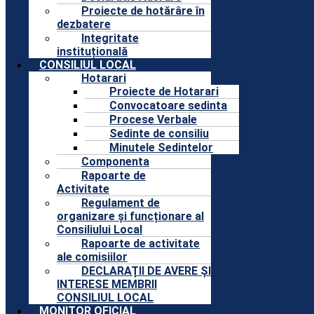
Proiecte de hotărâre în
dezbatere
Integritate
instituțională
CONSILIUL LOCAL
Hotarari
Proiecte de Hotarari
Convocatoare sedinta
Procese Verbale
Sedinte de consiliu
Minutele Sedintelor
Componenta
Rapoarte de
Activitate
Regulament de
organizare și funcționare al
Consiliului Local
Rapoarte de activitate
ale comisiilor
DECLARAȚII DE AVERE ȘI
INTERESE MEMBRII
CONSILIUL LOCAL
MONITOR OFICIAL