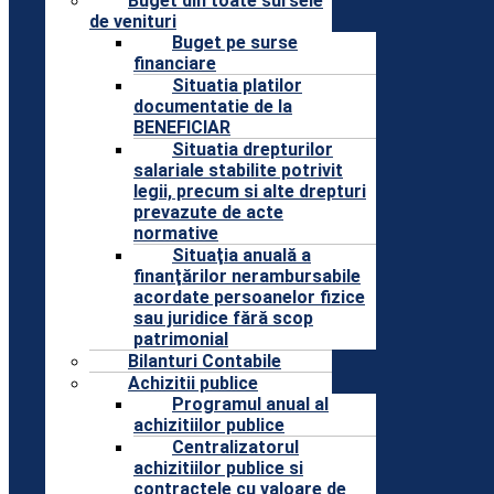
Buget din toate sursele
de venituri
Buget pe surse
financiare
Situatia platilor
documentatie de la
BENEFICIAR
Situatia drepturilor
salariale stabilite potrivit
legii, precum si alte drepturi
prevazute de acte
normative
Situaţia anuală a
finanţărilor nerambursabile
acordate persoanelor fizice
sau juridice fără scop
patrimonial
Bilanturi Contabile
Achizitii publice
Programul anual al
achizitiilor publice
Centralizatorul
achizitiilor publice si
contractele cu valoare de