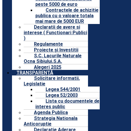
peste 5000 de euro
Contractele de achizitie
publica cu o valoare totala
mai mare de 5000 EUR
Declaratii de avere si
interese ( Functionari Publici
)
Regulamente
Proiecte și Investitii
S.C. Lacurile Naturale
Ocna Sibiului.S.A.
Alegeri 2025
TRANSPARENȚĂ
Solicitare informatii.
Legislatie
Legea 544/2001
Legea 52/2003
Lista cu documentele de
interes public
Agenda Publica
Strategia Nationala
Anticoruptie
Declaratie Aderare