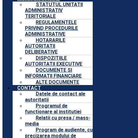
STATUTUL UNITATII
ADMINISTRATIV
TERITORIALE
REGULAMENTELE
PRIVIND PROCEDURILE
ADMINISTRATIVE
HOTARARILE
AUTORITATII
DELIBERATIVE
DISPOZITIILE
AUTORITATII EXECUTIVE
DOCUMENTE SI
INFORMATII FINANCIARE
ALTE DOCUMENTE
CONTACT
Datele de contact ale
autoritatii
Programul de
functionare al institutiei
Relatii cu presa / mass-
media
Program de audiente, cu
precizarea modului de