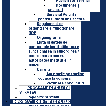
Publicitate Terenuri
Documente și
Anunțuri
Serviciul Voluntar
pentru Situatii de Urgenta
Regulament de
organizare si functionare
ROF
Organigrama
Lista si datele de
contact ale institutiilor care
functionarea in subordinea /
coordonarea sau sub
autoritatea institutiei in
cauza
Cariera
Anunturile posturilor
scoase la concurs
Rezultate concursuri
PROGRAME PLANURI SI
STRATEGII
Rapoarte si studii
INFORMAȚII DE INTERES PUBLIC