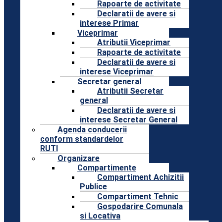
Rapoarte de activitate
Declaratii de avere si
interese Primar
Viceprimar
Atributii Viceprimar
Rapoarte de activitate
Declaratii de avere si
interese Viceprimar
Secretar general
Atributii Secretar
general
Declaratii de avere si
interese Secretar General
Agenda conducerii
conform standardelor
RUTI
Organizare
Compartimente
Compartiment Achizitii
Publice
Compartiment Tehnic
Gospodarire Comunala
si Locativa