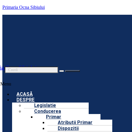
Primaria Ocna Sibiului
ia Ocna Sibiului
Menu
ACASĂ
DESPRE
Legislatie
Conducerea
Primar
Atributii Primar
Dispozitii