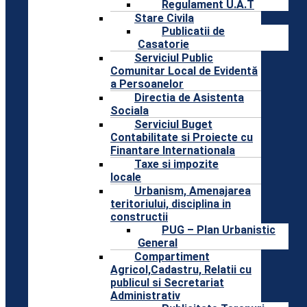
Regulament U.A.T
Stare Civila
Publicatii de
Casatorie
Serviciul Public
Comunitar Local de Evidentă
a Persoanelor
Directia de Asistenta
Sociala
Serviciul Buget
Contabilitate si Proiecte cu
Finantare Internationala
Taxe si impozite
locale
Urbanism, Amenajarea
teritoriului, disciplina in
constructii
PUG – Plan Urbanistic
General
Compartiment
Agricol,Cadastru, Relatii cu
publicul si Secretariat
Administrativ