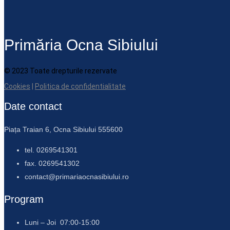
Primăria Ocna Sibiului
© 2023 Toate drepturile rezervate
Cookies
|
Politica de confidentialitate
Date contact
Piața Traian 6, Ocna Sibiului 555600
tel. 0269541301
fax. 0269541302
contact@primariaocnasibiului.ro
Program
Luni – Joi 07:00-15:00