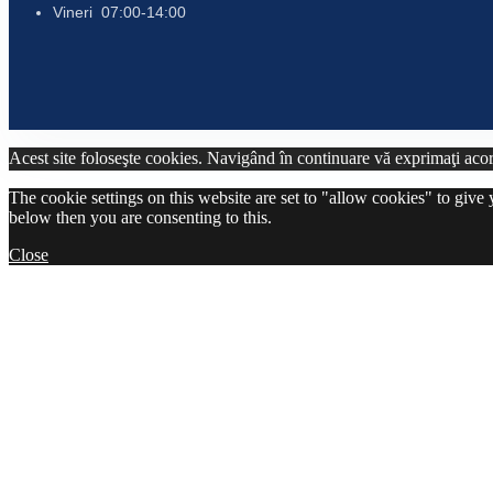
Vineri 07:00-14:00
Acest site foloseşte cookies. Navigând în continuare vă exprimaţi acord
The cookie settings on this website are set to "allow cookies" to give
below then you are consenting to this.
Close