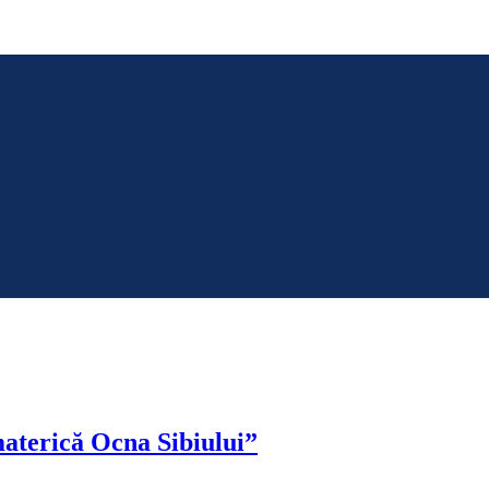
materică Ocna Sibiului”