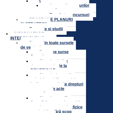
Cariera
Anunturile posturilor
scoase la concurs
Rezultate concursuri
PROGRAME PLANURI
SI STRATEGII
Rapoarte si studii
INFORMAȚII DE
INTERES PUBLIC
Buget din toate sursele
de venituri
Buget pe surse
financiare
Situatia platilor
documentatie de la
BENEFICIAR
Situatia drepturilor
salariale stabilite potrivit
legii, precum si alte drepturi
prevazute de acte
normative
Situaţia anuală a
finanţărilor nerambursabile
acordate persoanelor fizice
sau juridice fără scop