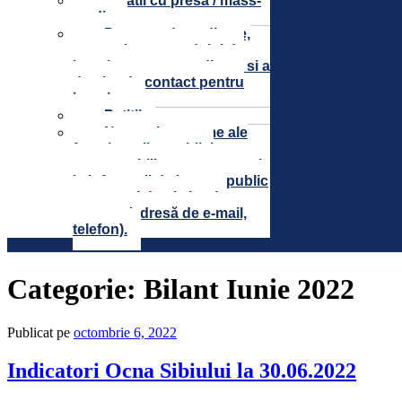
Relatii cu presa / mass-
media
Program de audiente,
cu precizarea modului de
inscriere pentru audiente si a
datelor de contact pentru
inscriere
Petitii
Nume şi prenume ale
funcţionarilor publici
responsabili pentru accesul
la informaţii de interes public
precum şi datele lor de
contact (adresă de e-mail,
telefon).
Categorie:
Bilant Iunie 2022
Publicat pe
octombrie 6, 2022
Indicatori Ocna Sibiului la 30.06.2022