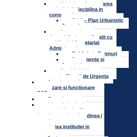
Urbanism, Amenajarea
teritoriului, disciplina in
constructii
PUG – Plan Urbanistic
General
Compartiment
Agricol,Cadastru, Relatii cu
publicul si Secretariat
Administrativ
Publicitate Terenuri
Documente și
Anunțuri
Serviciul Voluntar
pentru Situatii de Urgenta
Regulament de
organizare si functionare
ROF
Organigrama
Lista si datele de
contact ale institutiilor care
functionarea in subordinea /
coordonarea sau sub
autoritatea institutiei in
cauza