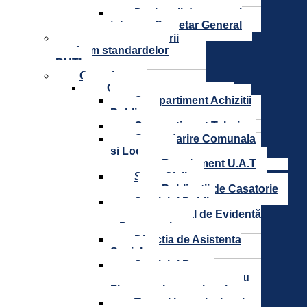
Declaratii de avere si
interese Secretar General
Agenda conducerii
conform standardelor
RUTI
Organizare
Compartimente
Compartiment Achizitii
Publice
Compartiment Tehnic
Gospodarire Comunala
si Locativa
Regulament U.A.T
Stare Civila
Publicatii de Casatorie
Serviciul Public
Comunitar Local de Evidentă
a Persoanelor
Directia de Asistenta
Sociala
Serviciul Buget
Contabilitate si Proiecte cu
Finantare Internationala
Taxe si impozite locale