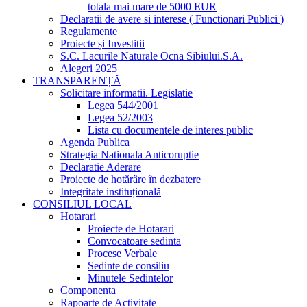
totala mai mare de 5000 EUR
Declaratii de avere si interese ( Functionari Publici )
Regulamente
Proiecte și Investitii
S.C. Lacurile Naturale Ocna Sibiului.S.A.
Alegeri 2025
TRANSPARENȚĂ
Solicitare informatii. Legislatie
Legea 544/2001
Legea 52/2003
Lista cu documentele de interes public
Agenda Publica
Strategia Nationala Anticoruptie
Declaratie Aderare
Proiecte de hotărâre în dezbatere
Integritate instituțională
CONSILIUL LOCAL
Hotarari
Proiecte de Hotarari
Convocatoare sedinta
Procese Verbale
Sedinte de consiliu
Minutele Sedintelor
Componenta
Rapoarte de Activitate