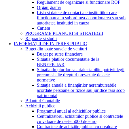
Regulament de organizare si functionare ROF
Organigrama
Lista si datele de contact ale institutiilor care
functionarea in subordinea / coordonarea sau sub
autoritatea institutiei in cauza
Cariera
PROGRAME PLANURI SI STRATEGII
Rapoarte si studii
INFORMAȚII DE INTERES PUBLIC
Buget din toate sursele de venituri
Buget pe surse financiare
Situatia platilor documentatie de la
BENEFICIAR
Situatia drepturilor salariale stabilite potrivit legii,
precum si alte drepturi prevazute de acte
normative
Situaţia anuală a finanţărilor nerambursabile
acordate persoanelor fizice sau juridice fără scop
patrimonial
Bilanturi Contabile
Achizitii publice
Programul anual al achizitiilor publice
Centralizatorul achizitiilor publice si contractele
cu valoare de peste 5000 de euro
Contractele de achizitie publica cu o valoare