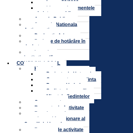
Legea 52/2003
Lista cu documentele
de interes public
Agenda Publica
Strategia Nationala
Anticoruptie
Declaratie Aderare
Proiecte de hotărâre în
dezbatere
Integritate
instituțională
CONSILIUL LOCAL
Hotarari
Proiecte de Hotarari
Convocatoare sedinta
Procese Verbale
Sedinte de consiliu
Minutele Sedintelor
Componenta
Rapoarte de Activitate
Regulament de
organizare și funcționare al
Consiliului Local
Rapoarte de activitate