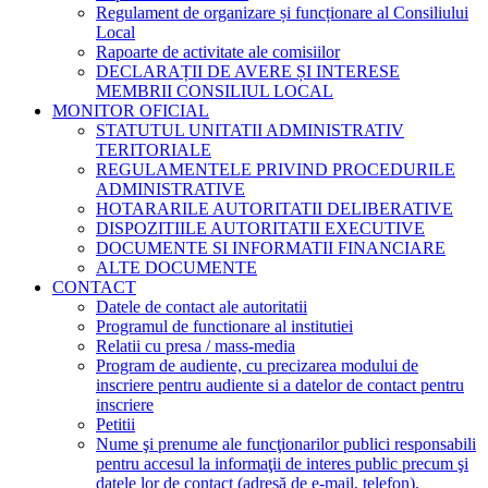
Regulament de organizare și funcționare al Consiliului
Local
Rapoarte de activitate ale comisiilor
DECLARAȚII DE AVERE ȘI INTERESE
MEMBRII CONSILIUL LOCAL
MONITOR OFICIAL
STATUTUL UNITATII ADMINISTRATIV
TERITORIALE
REGULAMENTELE PRIVIND PROCEDURILE
ADMINISTRATIVE
HOTARARILE AUTORITATII DELIBERATIVE
DISPOZITIILE AUTORITATII EXECUTIVE
DOCUMENTE SI INFORMATII FINANCIARE
ALTE DOCUMENTE
CONTACT
Datele de contact ale autoritatii
Programul de functionare al institutiei
Relatii cu presa / mass-media
Program de audiente, cu precizarea modului de
inscriere pentru audiente si a datelor de contact pentru
inscriere
Petitii
Nume şi prenume ale funcţionarilor publici responsabili
pentru accesul la informaţii de interes public precum şi
datele lor de contact (adresă de e-mail, telefon).