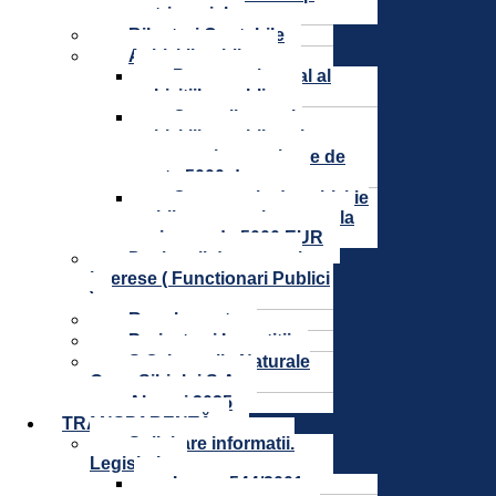
patrimonial
Bilanturi Contabile
Achizitii publice
Programul anual al
achizitiilor publice
Centralizatorul
achizitiilor publice si
contractele cu valoare de
peste 5000 de euro
Contractele de achizitie
publica cu o valoare totala
mai mare de 5000 EUR
Declaratii de avere si
interese ( Functionari Publici
)
Regulamente
Proiecte și Investitii
S.C. Lacurile Naturale
Ocna Sibiului.S.A.
Alegeri 2025
TRANSPARENȚĂ
Solicitare informatii.
Legislatie
Legea 544/2001