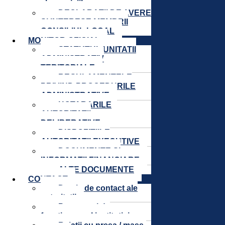
ale comisiilor
DECLARAȚII DE AVERE
ȘI INTERESE MEMBRII
CONSILIUL LOCAL
MONITOR OFICIAL
STATUTUL UNITATII
ADMINISTRATIV
TERITORIALE
REGULAMENTELE
PRIVIND PROCEDURILE
ADMINISTRATIVE
HOTARARILE
AUTORITATII
DELIBERATIVE
DISPOZITIILE
AUTORITATII EXECUTIVE
DOCUMENTE SI
INFORMATII FINANCIARE
ALTE DOCUMENTE
CONTACT
Datele de contact ale
autoritatii
Programul de
functionare al institutiei