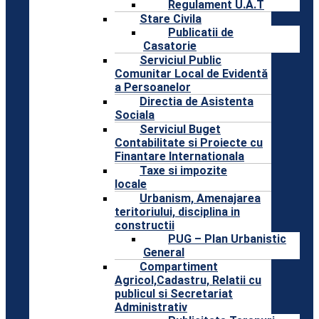
Regulament U.A.T
Stare Civila
Publicatii de
Casatorie
Serviciul Public
Comunitar Local de Evidentă
a Persoanelor
Directia de Asistenta
Sociala
Serviciul Buget
Contabilitate si Proiecte cu
Finantare Internationala
Taxe si impozite
locale
Urbanism, Amenajarea
teritoriului, disciplina in
constructii
PUG – Plan Urbanistic
General
Compartiment
Agricol,Cadastru, Relatii cu
publicul si Secretariat
Administrativ