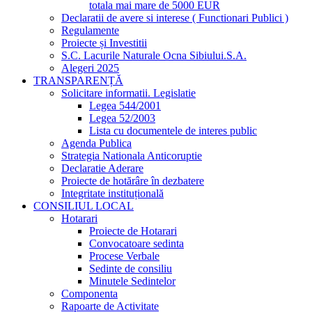
totala mai mare de 5000 EUR
Declaratii de avere si interese ( Functionari Publici )
Regulamente
Proiecte și Investitii
S.C. Lacurile Naturale Ocna Sibiului.S.A.
Alegeri 2025
TRANSPARENȚĂ
Solicitare informatii. Legislatie
Legea 544/2001
Legea 52/2003
Lista cu documentele de interes public
Agenda Publica
Strategia Nationala Anticoruptie
Declaratie Aderare
Proiecte de hotărâre în dezbatere
Integritate instituțională
CONSILIUL LOCAL
Hotarari
Proiecte de Hotarari
Convocatoare sedinta
Procese Verbale
Sedinte de consiliu
Minutele Sedintelor
Componenta
Rapoarte de Activitate