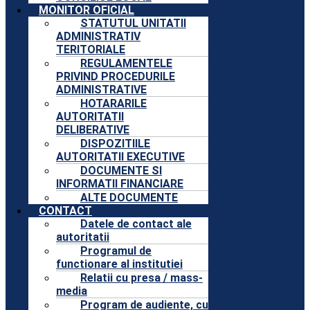
MONITOR OFICIAL
STATUTUL UNITATII
ADMINISTRATIV
TERITORIALE
REGULAMENTELE
PRIVIND PROCEDURILE
ADMINISTRATIVE
HOTARARILE
AUTORITATII
DELIBERATIVE
DISPOZITIILE
AUTORITATII EXECUTIVE
DOCUMENTE SI
INFORMATII FINANCIARE
ALTE DOCUMENTE
CONTACT
Datele de contact ale
autoritatii
Programul de
functionare al institutiei
Relatii cu presa / mass-
media
Program de audiente, cu