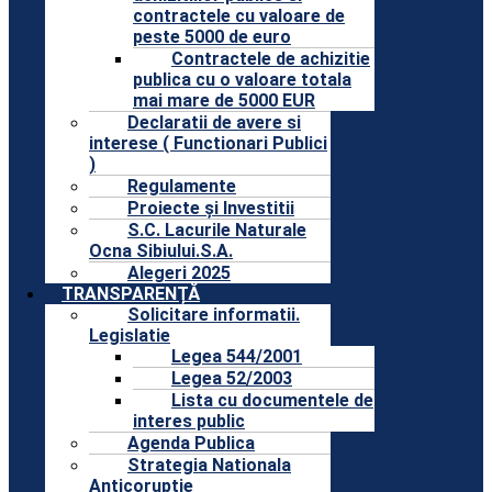
contractele cu valoare de
peste 5000 de euro
Contractele de achizitie
publica cu o valoare totala
mai mare de 5000 EUR
Declaratii de avere si
interese ( Functionari Publici
)
Regulamente
Proiecte și Investitii
S.C. Lacurile Naturale
Ocna Sibiului.S.A.
Alegeri 2025
TRANSPARENȚĂ
Solicitare informatii.
Legislatie
Legea 544/2001
Legea 52/2003
Lista cu documentele de
interes public
Agenda Publica
Strategia Nationala
Anticoruptie