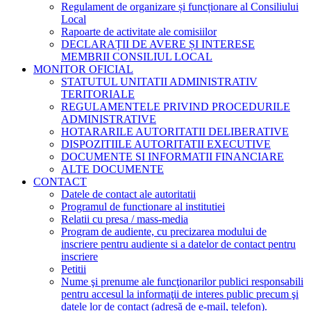
Regulament de organizare și funcționare al Consiliului
Local
Rapoarte de activitate ale comisiilor
DECLARAȚII DE AVERE ȘI INTERESE
MEMBRII CONSILIUL LOCAL
MONITOR OFICIAL
STATUTUL UNITATII ADMINISTRATIV
TERITORIALE
REGULAMENTELE PRIVIND PROCEDURILE
ADMINISTRATIVE
HOTARARILE AUTORITATII DELIBERATIVE
DISPOZITIILE AUTORITATII EXECUTIVE
DOCUMENTE SI INFORMATII FINANCIARE
ALTE DOCUMENTE
CONTACT
Datele de contact ale autoritatii
Programul de functionare al institutiei
Relatii cu presa / mass-media
Program de audiente, cu precizarea modului de
inscriere pentru audiente si a datelor de contact pentru
inscriere
Petitii
Nume şi prenume ale funcţionarilor publici responsabili
pentru accesul la informaţii de interes public precum şi
datele lor de contact (adresă de e-mail, telefon).