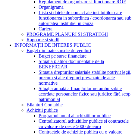
Regulament de organizare si functionare ROF
Organigrama
Lista si datele de contact ale institutiilor care
functionarea in subordinea / coordonarea sau sub
autoritatea institutiei in cauza
Cariera
PROGRAME PLANURI SI STRATEGII
Rapoarte si studii
INFORMAȚII DE INTERES PUBLIC
Buget din toate sursele de venituri
Buget pe surse financiare
Situatia platilor documentatie de la
BENEFICIAR
Situatia drepturilor salariale stabilite potrivit legii,
precum si alte drepturi prevazute de acte
normative
Situaţia anuală a finanţărilor nerambursabile
acordate persoanelor fizice sau juridice fără scop
patrimonial
Bilanturi Contabile
Achizitii publice
Programul anual al achizitiilor publice
Centralizatorul achizitiilor publice si contractele
cu valoare de peste 5000 de euro
Contractele de achizitie publica cu o valoare