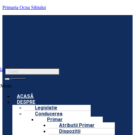
Primaria Ocna Sibiului
ia Ocna Sibiului
Menu
ACASĂ
DESPRE
Legislatie
Conducerea
Primar
Atributii Primar
Dispozitii