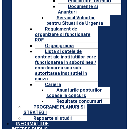
Publicitate Terenuri
Documente și
Anunțuri
Serviciul Voluntar
pentru Situatii de Urgenta
Regulament de
organizare si functionare
ROF
Organigrama
Lista si datele de
contact ale institutiilor care
functionarea in subordinea /
coordonarea sau sub
autoritatea institutiei in
cauza
Cariera
Anunturile posturilor
scoase la concurs
Rezultate concursuri
PROGRAME PLANURI SI
STRATEGII
Rapoarte si studii
INFORMAȚII DE