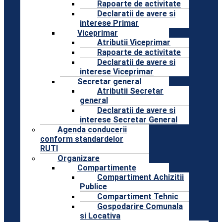
Rapoarte de activitate
Declaratii de avere si
interese Primar
Viceprimar
Atributii Viceprimar
Rapoarte de activitate
Declaratii de avere si
interese Viceprimar
Secretar general
Atributii Secretar
general
Declaratii de avere si
interese Secretar General
Agenda conducerii
conform standardelor
RUTI
Organizare
Compartimente
Compartiment Achizitii
Publice
Compartiment Tehnic
Gospodarire Comunala
si Locativa