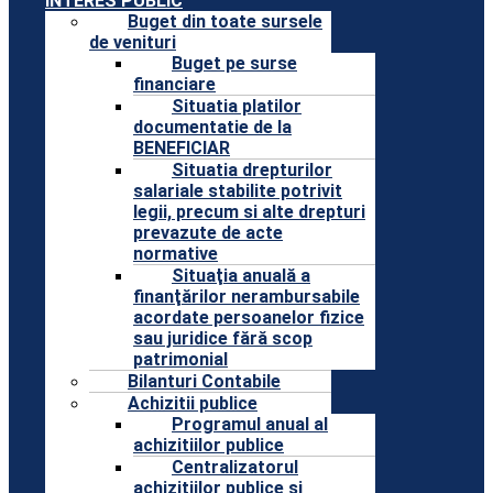
INTERES PUBLIC
Buget din toate sursele
de venituri
Buget pe surse
financiare
Situatia platilor
documentatie de la
BENEFICIAR
Situatia drepturilor
salariale stabilite potrivit
legii, precum si alte drepturi
prevazute de acte
normative
Situaţia anuală a
finanţărilor nerambursabile
acordate persoanelor fizice
sau juridice fără scop
patrimonial
Bilanturi Contabile
Achizitii publice
Programul anual al
achizitiilor publice
Centralizatorul
achizitiilor publice si