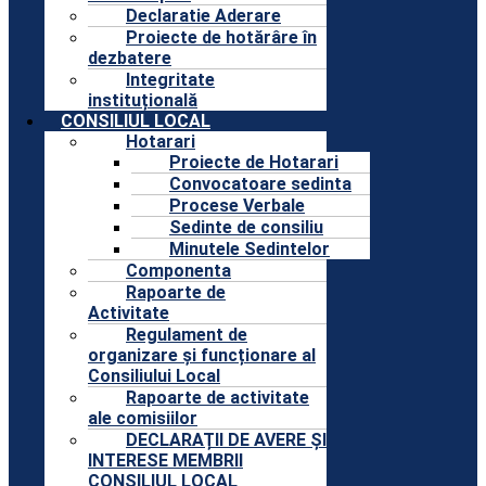
Declaratie Aderare
Proiecte de hotărâre în
dezbatere
Integritate
instituțională
CONSILIUL LOCAL
Hotarari
Proiecte de Hotarari
Convocatoare sedinta
Procese Verbale
Sedinte de consiliu
Minutele Sedintelor
Componenta
Rapoarte de
Activitate
Regulament de
organizare și funcționare al
Consiliului Local
Rapoarte de activitate
ale comisiilor
DECLARAȚII DE AVERE ȘI
INTERESE MEMBRII
CONSILIUL LOCAL