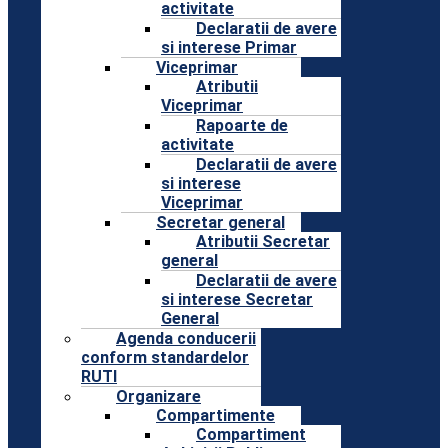
activitate
Declaratii de avere
si interese Primar
Viceprimar
Atributii
Viceprimar
Rapoarte de
activitate
Declaratii de avere
si interese
Viceprimar
Secretar general
Atributii Secretar
general
Declaratii de avere
si interese Secretar
General
Agenda conducerii
conform standardelor
RUTI
Organizare
Compartimente
Compartiment