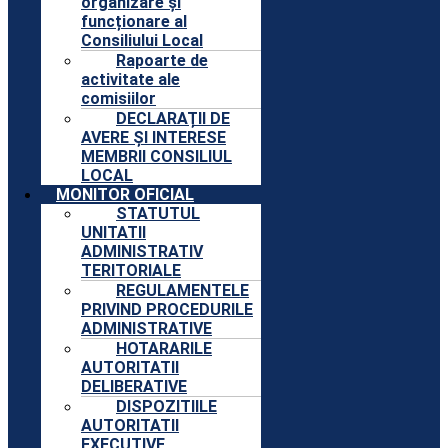
organizare și
funcționare al
Consiliului Local
Rapoarte de
activitate ale
comisiilor
DECLARAȚII DE
AVERE ȘI INTERESE
MEMBRII CONSILIUL
LOCAL
MONITOR OFICIAL
STATUTUL
UNITATII
ADMINISTRATIV
TERITORIALE
REGULAMENTELE
PRIVIND PROCEDURILE
ADMINISTRATIVE
HOTARARILE
AUTORITATII
DELIBERATIVE
DISPOZITIILE
AUTORITATII
EXECUTIVE