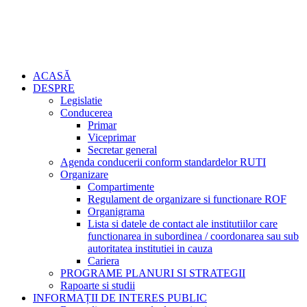
ACASĂ
DESPRE
Legislatie
Conducerea
Primar
Viceprimar
Secretar general
Agenda conducerii conform standardelor RUTI
Organizare
Compartimente
Regulament de organizare si functionare ROF
Organigrama
Lista si datele de contact ale institutiilor care
functionarea in subordinea / coordonarea sau sub
autoritatea institutiei in cauza
Cariera
PROGRAME PLANURI SI STRATEGII
Rapoarte si studii
INFORMAȚII DE INTERES PUBLIC