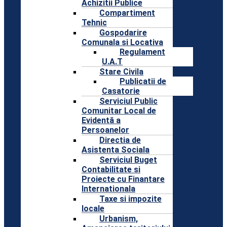
Achizitii Publice
Compartiment
Tehnic
Gospodarire
Comunala si Locativa
Regulament
U.A.T
Stare Civila
Publicatii de
Casatorie
Serviciul Public
Comunitar Local de
Evidentă a
Persoanelor
Directia de
Asistenta Sociala
Serviciul Buget
Contabilitate si
Proiecte cu Finantare
Internationala
Taxe si impozite
locale
Urbanism,