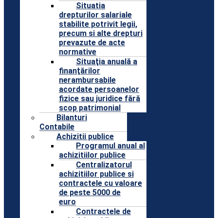
Situatia
drepturilor salariale
stabilite potrivit legii,
precum si alte drepturi
prevazute de acte
normative
Situaţia anuală a
finanţărilor
nerambursabile
acordate persoanelor
fizice sau juridice fără
scop patrimonial
Bilanturi
Contabile
Achizitii publice
Programul anual al
achizitiilor publice
Centralizatorul
achizitiilor publice si
contractele cu valoare
de peste 5000 de
euro
Contractele de