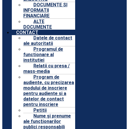
DOCUMENTE SI
INFORMATII
FINANCIARE
ALTE
DOCUMENTE
CONTACT
Datele de contact
ale autoritatii
Programul de
functionare al
institutiei
Relatii cu presa /
mass-media
Program de
audiente, cu precizarea
modului de inscriere
pentru audiente si a
datelor de contact
pentru inscriere
Petitii
Nume şi prenume
ale funcţionarilor
publici responsabili