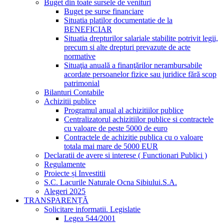
Buget din toate sursele de venituri
Buget pe surse financiare
Situatia platilor documentatie de la
BENEFICIAR
Situatia drepturilor salariale stabilite potrivit legii,
precum si alte drepturi prevazute de acte
normative
Situaţia anuală a finanţărilor nerambursabile
acordate persoanelor fizice sau juridice fără scop
patrimonial
Bilanturi Contabile
Achizitii publice
Programul anual al achizitiilor publice
Centralizatorul achizitiilor publice si contractele
cu valoare de peste 5000 de euro
Contractele de achizitie publica cu o valoare
totala mai mare de 5000 EUR
Declaratii de avere si interese ( Functionari Publici )
Regulamente
Proiecte și Investitii
S.C. Lacurile Naturale Ocna Sibiului.S.A.
Alegeri 2025
TRANSPARENȚĂ
Solicitare informatii. Legislatie
Legea 544/2001