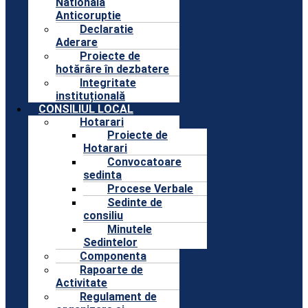
Nationala
Anticoruptie
Declaratie
Aderare
Proiecte de
hotărâre în dezbatere
Integritate
instituțională
CONSILIUL LOCAL
Hotarari
Proiecte de
Hotarari
Convocatoare
sedinta
Procese Verbale
Sedinte de
consiliu
Minutele
Sedintelor
Componenta
Rapoarte de
Activitate
Regulament de