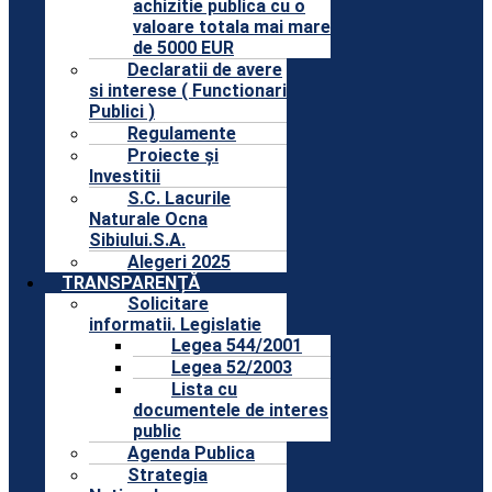
achizitie publica cu o
valoare totala mai mare
de 5000 EUR
Declaratii de avere
si interese ( Functionari
Publici )
Regulamente
Proiecte și
Investitii
S.C. Lacurile
Naturale Ocna
Sibiului.S.A.
Alegeri 2025
TRANSPARENȚĂ
Solicitare
informatii. Legislatie
Legea 544/2001
Legea 52/2003
Lista cu
documentele de interes
public
Agenda Publica
Strategia