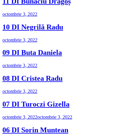
11 DI Bunaciu Dragoș
Publicat
octombrie 3, 2022
pe
10 DI Negrilă Radu
Publicat
octombrie 3, 2022
pe
09 DI Buta Daniela
Publicat
octombrie 3, 2022
pe
08 DI Cristea Radu
Publicat
octombrie 3, 2022
pe
07 DI Turoczi Gizella
Publicat
octombrie 3, 2022
octombrie 3, 2022
pe
06 DI Sorin Muntean