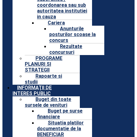
coordonarea sau sub
autoritatea institutiei
in cauza
Cariera
Anunturile
posturilor scoase la
concurs
Rezultate
concursuri
PROGRAME
PLANURI SI
STRATEGII
Rapoarte si
studii
INFORMAȚII DE
INTERES PUBLIC
Buget din toate
sursele de venituri
Buget pe surse
financiare
Situatia platilor
documentatie de la
BENEFICIAR