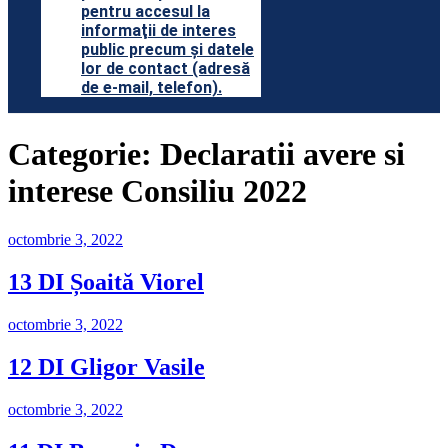
pentru accesul la
informaţii de interes
public precum şi datele
lor de contact (adresă
de e-mail, telefon).
Categorie:
Declaratii avere si
interese Consiliu 2022
Publicat
octombrie 3, 2022
pe
13 DI Șoaită Viorel
Publicat
octombrie 3, 2022
pe
12 DI Gligor Vasile
Publicat
octombrie 3, 2022
pe