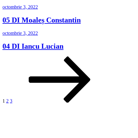
Publicat
octombrie 3, 2022
pe
05 DI Moaleș Constantin
Publicat
octombrie 3, 2022
pe
04 DI Iancu Lucian
Paginație
Pagină
Pagină
Pagină
Pagina
următoare
articole
1
2
3