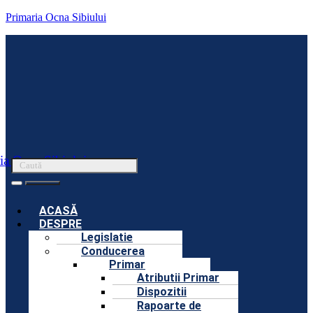
Primaria Ocna Sibiului
ia Ocna Sibiului
Menu
ACASĂ
DESPRE
Legislatie
Conducerea
Primar
Atributii Primar
Dispozitii
Rapoarte de