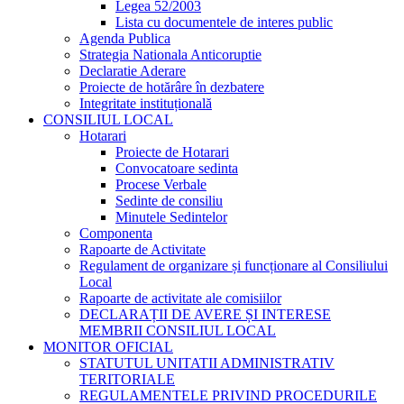
Legea 52/2003
Lista cu documentele de interes public
Agenda Publica
Strategia Nationala Anticoruptie
Declaratie Aderare
Proiecte de hotărâre în dezbatere
Integritate instituțională
CONSILIUL LOCAL
Hotarari
Proiecte de Hotarari
Convocatoare sedinta
Procese Verbale
Sedinte de consiliu
Minutele Sedintelor
Componenta
Rapoarte de Activitate
Regulament de organizare și funcționare al Consiliului
Local
Rapoarte de activitate ale comisiilor
DECLARAȚII DE AVERE ȘI INTERESE
MEMBRII CONSILIUL LOCAL
MONITOR OFICIAL
STATUTUL UNITATII ADMINISTRATIV
TERITORIALE
REGULAMENTELE PRIVIND PROCEDURILE