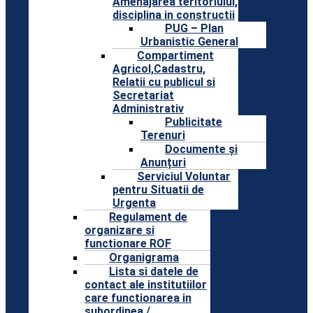
Amenajarea teritoriului,
disciplina in constructii
PUG – Plan
Urbanistic General
Compartiment
Agricol,Cadastru,
Relatii cu publicul si
Secretariat
Administrativ
Publicitate
Terenuri
Documente și
Anunțuri
Serviciul Voluntar
pentru Situatii de
Urgenta
Regulament de
organizare si
functionare ROF
Organigrama
Lista si datele de
contact ale institutiilor
care functionarea in
subordinea /