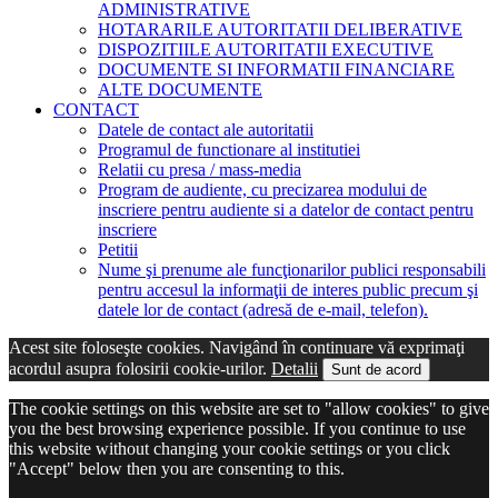
ADMINISTRATIVE
HOTARARILE AUTORITATII DELIBERATIVE
DISPOZITIILE AUTORITATII EXECUTIVE
DOCUMENTE SI INFORMATII FINANCIARE
ALTE DOCUMENTE
CONTACT
Datele de contact ale autoritatii
Programul de functionare al institutiei
Relatii cu presa / mass-media
Program de audiente, cu precizarea modului de
inscriere pentru audiente si a datelor de contact pentru
inscriere
Petitii
Nume şi prenume ale funcţionarilor publici responsabili
pentru accesul la informaţii de interes public precum şi
datele lor de contact (adresă de e-mail, telefon).
Acest site foloseşte cookies. Navigând în continuare vă exprimaţi
acordul asupra folosirii cookie-urilor.
Detalii
Sunt de acord
The cookie settings on this website are set to "allow cookies" to give
you the best browsing experience possible. If you continue to use
this website without changing your cookie settings or you click
"Accept" below then you are consenting to this.