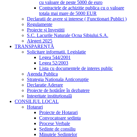
cu valoare de peste 5000 de euro
Contractele de achizitie publica cu o valoare
totala mai mare de 5000 EUR
Declaratii de avere si interese ( Functionari Publici )
Regulamente
Proiecte și Investitii
S.C. Lacurile Naturale Ocna Sibiului.S.A.
Alegeri 2025
TRANSPARENȚĂ
Solicitare informatii. Legislatie
Legea 544/2001
Legea 52/2003
Lista cu documentele de interes public
Agenda Publica
Strategia Nationala Anticoruptie
Declaratie Aderare
Proiecte de hotărâre în dezbatere
Integritate instituțională
CONSILIUL LOCAL
Hotarari
Proiecte de Hotarari
Convocatoare sedinta
Procese Verbale
Sedinte de consiliu
Minutele Sedintelor