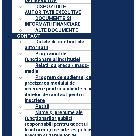
DELIBERATIVE
DISPOZITIILE
AUTORITATII EXECUTIVE
DOCUMENTE SI
INFORMATII FINANCIARE
ALTE DOCUMENTE
CONTACT
Datele de contact ale
autoritatii
Programul de
functionare al institutiei
Relatii cu presa / mass-
media
Program de audiente, cu
precizarea modului de
inscriere pentru audiente si a
datelor de contact pentru
inscriere
Petitii
Nume şi prenume ale
funcţionarilor publici
responsabili pentru accesul
la informaţii de interes public
precum şi datele lor de