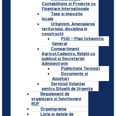
Contabilitate si Proiecte cu
Finantare Internationala
Taxe si impozite
locale
Urbanism, Amenajarea
teritoriului, disciplina in
constructii
PUG – Plan Urbanistic
General
Compartiment
Agricol,Cadastru, Relatii cu
publicul si Secretariat
Administrativ
Publicitate Terenuri
Documente și
Anunțuri
Serviciul Voluntar
pentru Situatii de Urgenta
Regulament de
organizare si functionare
ROF
Organigrama
Lista si datele de