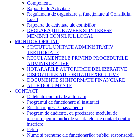
Componenta
Rapoarte de Activitate
Regulament de organizare și funcționare al Consiliului
Local
Rapoarte de activitate ale comisiilor
DECLARAȚII DE AVERE ȘI INTERESE
MEMBRII CONSILIUL LOCAL
MONITOR OFICIAL
STATUTUL UNITATII ADMINISTRATIV
TERITORIALE
REGULAMENTELE PRIVIND PROCEDURILE
ADMINISTRATIVE
HOTARARILE AUTORITATII DELIBERATIVE
DISPOZITIILE AUTORITATII EXECUTIVE
DOCUMENTE SI INFORMATII FINANCIARE
ALTE DOCUMENTE
CONTACT
Datele de contact ale autoritatii
Programul de functionare al institutiei
Relatii cu presa / mass-media
Program de audiente, cu precizarea modului de
inscriere pentru audiente si a datelor de contact pentru
inscriere
Petitii
Nume şi prenume ale funcţionarilor publici responsabili