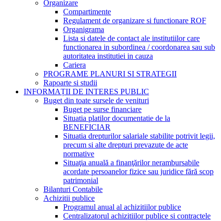
Organizare
Compartimente
Regulament de organizare si functionare ROF
Organigrama
Lista si datele de contact ale institutiilor care
functionarea in subordinea / coordonarea sau sub
autoritatea institutiei in cauza
Cariera
PROGRAME PLANURI SI STRATEGII
Rapoarte si studii
INFORMAȚII DE INTERES PUBLIC
Buget din toate sursele de venituri
Buget pe surse financiare
Situatia platilor documentatie de la
BENEFICIAR
Situatia drepturilor salariale stabilite potrivit legii,
precum si alte drepturi prevazute de acte
normative
Situaţia anuală a finanţărilor nerambursabile
acordate persoanelor fizice sau juridice fără scop
patrimonial
Bilanturi Contabile
Achizitii publice
Programul anual al achizitiilor publice
Centralizatorul achizitiilor publice si contractele