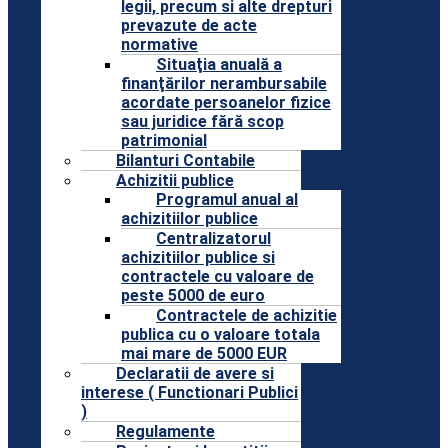
legii, precum si alte drepturi
prevazute de acte
normative
Situaţia anuală a
finanţărilor nerambursabile
acordate persoanelor fizice
sau juridice fără scop
patrimonial
Bilanturi Contabile
Achizitii publice
Programul anual al
achizitiilor publice
Centralizatorul
achizitiilor publice si
contractele cu valoare de
peste 5000 de euro
Contractele de achizitie
publica cu o valoare totala
mai mare de 5000 EUR
Declaratii de avere si
interese ( Functionari Publici
)
Regulamente