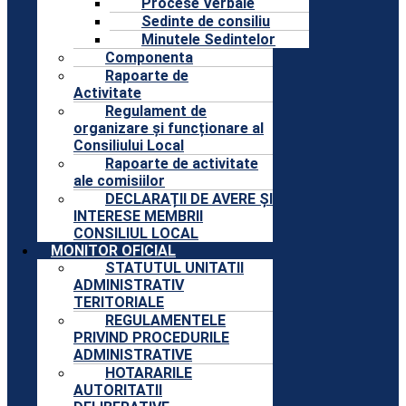
Procese Verbale
Sedinte de consiliu
Minutele Sedintelor
Componenta
Rapoarte de
Activitate
Regulament de
organizare și funcționare al
Consiliului Local
Rapoarte de activitate
ale comisiilor
DECLARAȚII DE AVERE ȘI
INTERESE MEMBRII
CONSILIUL LOCAL
MONITOR OFICIAL
STATUTUL UNITATII
ADMINISTRATIV
TERITORIALE
REGULAMENTELE
PRIVIND PROCEDURILE
ADMINISTRATIVE
HOTARARILE
AUTORITATII