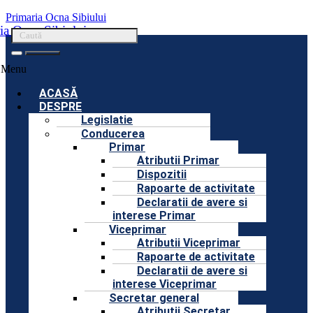
Primaria Ocna Sibiului
ia Ocna Sibiului
Menu
ACASĂ
DESPRE
Legislatie
Conducerea
Primar
Atributii Primar
Dispozitii
Rapoarte de activitate
Declaratii de avere si
interese Primar
Viceprimar
Atributii Viceprimar
Rapoarte de activitate
Declaratii de avere si
interese Viceprimar
Secretar general
Atributii Secretar