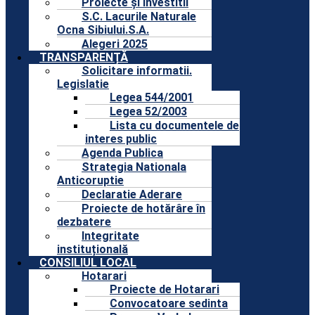
Proiecte și Investitii
S.C. Lacurile Naturale
Ocna Sibiului.S.A.
Alegeri 2025
TRANSPARENȚĂ
Solicitare informatii.
Legislatie
Legea 544/2001
Legea 52/2003
Lista cu documentele de
interes public
Agenda Publica
Strategia Nationala
Anticoruptie
Declaratie Aderare
Proiecte de hotărâre în
dezbatere
Integritate
instituțională
CONSILIUL LOCAL
Hotarari
Proiecte de Hotarari
Convocatoare sedinta