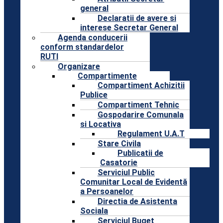
general
Declaratii de avere si
interese Secretar General
Agenda conducerii
conform standardelor
RUTI
Organizare
Compartimente
Compartiment Achizitii
Publice
Compartiment Tehnic
Gospodarire Comunala
si Locativa
Regulament U.A.T
Stare Civila
Publicatii de
Casatorie
Serviciul Public
Comunitar Local de Evidentă
a Persoanelor
Directia de Asistenta
Sociala
Serviciul Buget