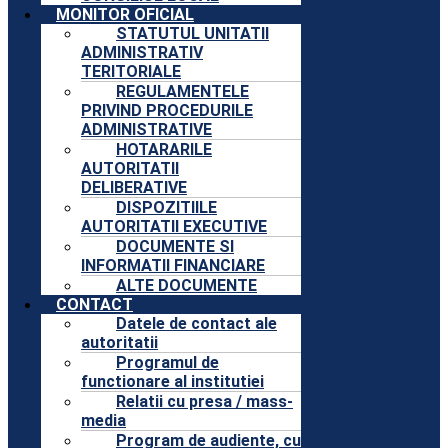
MONITOR OFICIAL
STATUTUL UNITATII
ADMINISTRATIV
TERITORIALE
REGULAMENTELE
PRIVIND PROCEDURILE
ADMINISTRATIVE
HOTARARILE
AUTORITATII
DELIBERATIVE
DISPOZITIILE
AUTORITATII EXECUTIVE
DOCUMENTE SI
INFORMATII FINANCIARE
ALTE DOCUMENTE
CONTACT
Datele de contact ale
autoritatii
Programul de
functionare al institutiei
Relatii cu presa / mass-
media
Program de audiente, cu