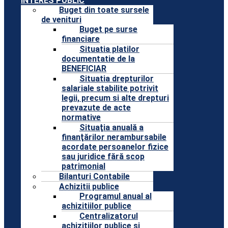
INTERES PUBLIC
Buget din toate sursele
de venituri
Buget pe surse
financiare
Situatia platilor
documentatie de la
BENEFICIAR
Situatia drepturilor
salariale stabilite potrivit
legii, precum si alte drepturi
prevazute de acte
normative
Situaţia anuală a
finanţărilor nerambursabile
acordate persoanelor fizice
sau juridice fără scop
patrimonial
Bilanturi Contabile
Achizitii publice
Programul anual al
achizitiilor publice
Centralizatorul
achizitiilor publice si