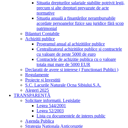
Situatia drepturilor salariale stabilite potrivit legii,
precum si alte drepturi prevazute de acte
normative
Situaţia anuală a finanţărilor nerambursabile
acordate persoanelor fizice sau juridice fără scop
patrimonial
Bilanturi Contabile
Achizitii publice
Programul anual al achizitiilor publice
Centralizatorul achizitiilor publice si contractele
cu valoare de peste 5000 de euro
Contractele de achizitie publica cu o valoare
totala mai mare de 5000 EUR
Declaratii de avere si interese ( Functionari Publici )
Regulamente
Proiecte și Investitii
S.C. Lacurile Naturale Ocna Sibiului.S.A.
Alegeri 2025
TRANSPARENȚĂ
Solicitare informatii. Legislatie
Legea 544/2001
Legea 52/2003
Lista cu documentele de interes public
Agenda Publica
Strategia Nationala Anticoruptie