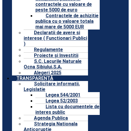
contractele cu valoare de
peste 5000 de euro
Contractele de achizitie
publica cu o valoare totala
mai mare de 5000 EUR
Declaratii de avere si
interese ( Functionari Publici
)
Regulamente
Proiecte și Investitii
S.C. Lacurile Naturale
Ocna Sibiului.S.A.
Alegeri 2025
TRANSPARENȚĂ
Solicitare informatii.
Legislatie
Legea 544/2001
Legea 52/2003
Lista cu documentele de
interes public
Agenda Publica
Strategia Nationala
Anticoruptie