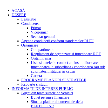
ACASĂ
DESPRE
Legislatie
Conducerea
Primar
Viceprimar
Secretar general
Agenda conducerii conform standardelor RUTI
Organizare
Compartimente
Regulament de organizare si functionare ROF
Organigrama
Lista si datele de contact ale institutiilor care
functionarea in subordinea / coordonarea sau sub
autoritatea institutiei in cauza
Cariera
PROGRAME PLANURI SI STRATEGII
Rapoarte si studii
INFORMAȚII DE INTERES PUBLIC
Buget din toate sursele de venituri
Buget pe surse financiare
Situatia platilor documentatie de la
BENEFICIAR