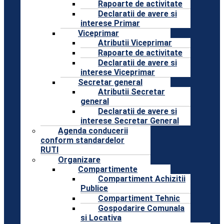
Rapoarte de activitate
Declaratii de avere si
interese Primar
Viceprimar
Atributii Viceprimar
Rapoarte de activitate
Declaratii de avere si
interese Viceprimar
Secretar general
Atributii Secretar
general
Declaratii de avere si
interese Secretar General
Agenda conducerii
conform standardelor
RUTI
Organizare
Compartimente
Compartiment Achizitii
Publice
Compartiment Tehnic
Gospodarire Comunala
si Locativa