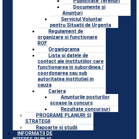
Publicitate Terenuri
Documente și
Anunțuri
Serviciul Voluntar
pentru Situatii de Urgenta
Regulament de
organizare si functionare
ROF
Organigrama
Lista si datele de
contact ale institutiilor care
functionarea in subordinea /
coordonarea sau sub
autoritatea institutiei in
cauza
Cariera
Anunturile posturilor
scoase la concurs
Rezultate concursuri
PROGRAME PLANURI SI
STRATEGII
Rapoarte si studii
INFORMAȚII DE