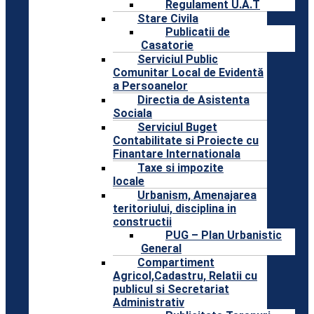
Regulament U.A.T
Stare Civila
Publicatii de
Casatorie
Serviciul Public
Comunitar Local de Evidentă
a Persoanelor
Directia de Asistenta
Sociala
Serviciul Buget
Contabilitate si Proiecte cu
Finantare Internationala
Taxe si impozite
locale
Urbanism, Amenajarea
teritoriului, disciplina in
constructii
PUG – Plan Urbanistic
General
Compartiment
Agricol,Cadastru, Relatii cu
publicul si Secretariat
Administrativ