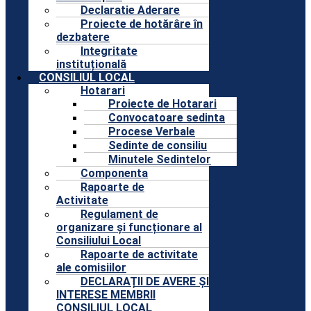
Declaratie Aderare
Proiecte de hotărâre în
dezbatere
Integritate
instituțională
CONSILIUL LOCAL
Hotarari
Proiecte de Hotarari
Convocatoare sedinta
Procese Verbale
Sedinte de consiliu
Minutele Sedintelor
Componenta
Rapoarte de
Activitate
Regulament de
organizare și funcționare al
Consiliului Local
Rapoarte de activitate
ale comisiilor
DECLARAȚII DE AVERE ȘI
INTERESE MEMBRII
CONSILIUL LOCAL