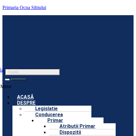
Primaria Ocna Sibiului
ia Ocna Sibiului
Menu
ACASĂ
DESPRE
Legislatie
Conducerea
Primar
Atributii Primar
Dispozitii