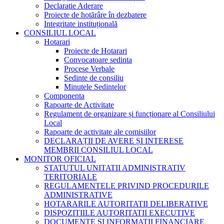
Declaratie Aderare
Proiecte de hotărâre în dezbatere
Integritate instituțională
CONSILIUL LOCAL
Hotarari
Proiecte de Hotarari
Convocatoare sedinta
Procese Verbale
Sedinte de consiliu
Minutele Sedintelor
Componenta
Rapoarte de Activitate
Regulament de organizare și funcționare al Consiliului
Local
Rapoarte de activitate ale comisiilor
DECLARAȚII DE AVERE ȘI INTERESE
MEMBRII CONSILIUL LOCAL
MONITOR OFICIAL
STATUTUL UNITATII ADMINISTRATIV
TERITORIALE
REGULAMENTELE PRIVIND PROCEDURILE
ADMINISTRATIVE
HOTARARILE AUTORITATII DELIBERATIVE
DISPOZITIILE AUTORITATII EXECUTIVE
DOCUMENTE SI INFORMATII FINANCIARE