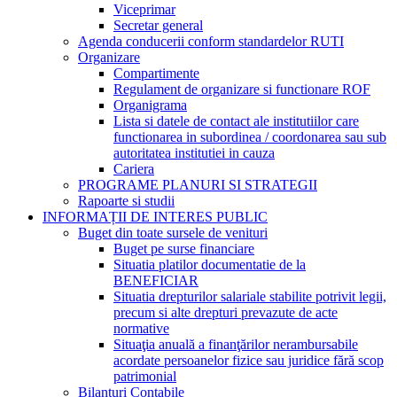
Viceprimar
Secretar general
Agenda conducerii conform standardelor RUTI
Organizare
Compartimente
Regulament de organizare si functionare ROF
Organigrama
Lista si datele de contact ale institutiilor care
functionarea in subordinea / coordonarea sau sub
autoritatea institutiei in cauza
Cariera
PROGRAME PLANURI SI STRATEGII
Rapoarte si studii
INFORMAȚII DE INTERES PUBLIC
Buget din toate sursele de venituri
Buget pe surse financiare
Situatia platilor documentatie de la
BENEFICIAR
Situatia drepturilor salariale stabilite potrivit legii,
precum si alte drepturi prevazute de acte
normative
Situaţia anuală a finanţărilor nerambursabile
acordate persoanelor fizice sau juridice fără scop
patrimonial
Bilanturi Contabile