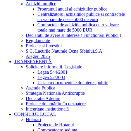
Achizitii publice
Programul anual al achizitiilor publice
Centralizatorul achizitiilor publice si contractele
cu valoare de peste 5000 de euro
Contractele de achizitie publica cu o valoare
totala mai mare de 5000 EUR
Declaratii de avere si interese ( Functionari Publici )
Regulamente
Proiecte și Investitii
S.C. Lacurile Naturale Ocna Sibiului.S.A.
Alegeri 2025
TRANSPARENȚĂ
Solicitare informatii. Legislatie
Legea 544/2001
Legea 52/2003
Lista cu documentele de interes public
Agenda Publica
Strategia Nationala Anticoruptie
Declaratie Aderare
Proiecte de hotărâre în dezbatere
Integritate instituțională
CONSILIUL LOCAL
Hotarari
Proiecte de Hotarari
Convocatoare sedinta