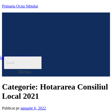
Primaria Ocna Sibiului
ia Ocna Sibiului
Menu
Categorie:
Hotararea Consiliul
Local 2021
Publicat pe
ianuarie 6, 2022