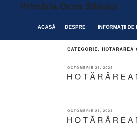
Primăria Ocna Sibiului
ACASĂ
DESPRE
INFORMAȚII DE
CATEGORIE:
HOTARAREA 
OCTOMBRIE 21, 2024
H O T Ă R Â R E A 
OCTOMBRIE 21, 2024
H O T Ă R Â R E A 