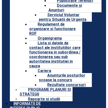
Publicitate Terenuri
Documente și
Anunțuri
Serviciul Voluntar
pentru Situatii de Urgenta
Regulament de
organizare si functionare
ROF
Organigrama
Lista si datele de
contact ale institutiilor care
functionarea in subordinea /
coordonarea sau sub
autoritatea institutiei in
cauza
Cariera
Anunturile posturilor
scoase la concurs
Rezultate concursuri
PROGRAME PLANURI SI
STRATEGII
Rapoarte si studii
INFORMAȚII DE