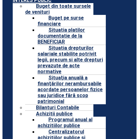
INTERES PUBLIC
Buget din toate sursele
de venituri
Buget pe surse
financiare
Situatia platilor
documentatie de la
BENEFICIAR
Situatia drepturilor
salariale stabilite potrivit
legii, precum si alte drepturi
prevazute de acte
normative
Situaţia anuală a
finanţărilor nerambursabile
acordate persoanelor fizice
sau juridice fără scop
patrimonial
Bilanturi Contabile
Achizitii publice
Programul anual al
achizitiilor publice
Centralizatorul
achizitiilor publice si