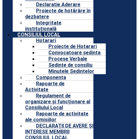
Declaratie Aderare
Proiecte de hotărâre în
dezbatere
Integritate
instituțională
CONSILIUL LOCAL
Hotarari
Proiecte de Hotarari
Convocatoare sedinta
Procese Verbale
Sedinte de consiliu
Minutele Sedintelor
Componenta
Rapoarte de
Activitate
Regulament de
organizare și funcționare al
Consiliului Local
Rapoarte de activitate
ale comisiilor
DECLARAȚII DE AVERE ȘI
INTERESE MEMBRII
CONSILIUL LOCAL