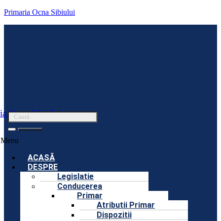
Primaria Ocna Sibiului
ia Ocna Sibiului
Menu
ACASĂ
DESPRE
Legislatie
Conducerea
Primar
Atributii Primar
Dispozitii