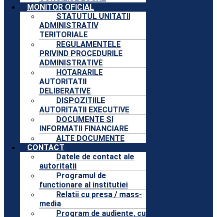
MONITOR OFICIAL
STATUTUL UNITATII
ADMINISTRATIV
TERITORIALE
REGULAMENTELE
PRIVIND PROCEDURILE
ADMINISTRATIVE
HOTARARILE
AUTORITATII
DELIBERATIVE
DISPOZITIILE
AUTORITATII EXECUTIVE
DOCUMENTE SI
INFORMATII FINANCIARE
ALTE DOCUMENTE
CONTACT
Datele de contact ale
autoritatii
Programul de
functionare al institutiei
Relatii cu presa / mass-
media
Program de audiente, cu