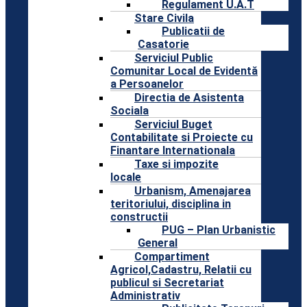
Regulament U.A.T
Stare Civila
Publicatii de
Casatorie
Serviciul Public
Comunitar Local de Evidentă
a Persoanelor
Directia de Asistenta
Sociala
Serviciul Buget
Contabilitate si Proiecte cu
Finantare Internationala
Taxe si impozite
locale
Urbanism, Amenajarea
teritoriului, disciplina in
constructii
PUG – Plan Urbanistic
General
Compartiment
Agricol,Cadastru, Relatii cu
publicul si Secretariat
Administrativ