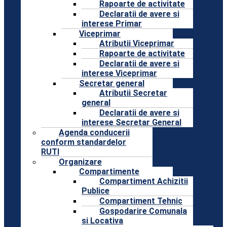
Rapoarte de activitate
Declaratii de avere si
interese Primar
Viceprimar
Atributii Viceprimar
Rapoarte de activitate
Declaratii de avere si
interese Viceprimar
Secretar general
Atributii Secretar
general
Declaratii de avere si
interese Secretar General
Agenda conducerii
conform standardelor
RUTI
Organizare
Compartimente
Compartiment Achizitii
Publice
Compartiment Tehnic
Gospodarire Comunala
si Locativa