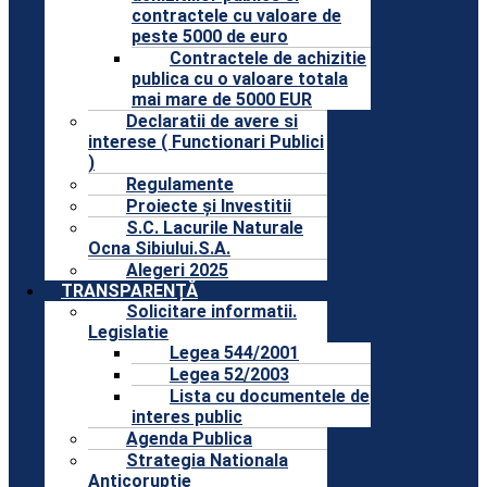
contractele cu valoare de
peste 5000 de euro
Contractele de achizitie
publica cu o valoare totala
mai mare de 5000 EUR
Declaratii de avere si
interese ( Functionari Publici
)
Regulamente
Proiecte și Investitii
S.C. Lacurile Naturale
Ocna Sibiului.S.A.
Alegeri 2025
TRANSPARENȚĂ
Solicitare informatii.
Legislatie
Legea 544/2001
Legea 52/2003
Lista cu documentele de
interes public
Agenda Publica
Strategia Nationala
Anticoruptie