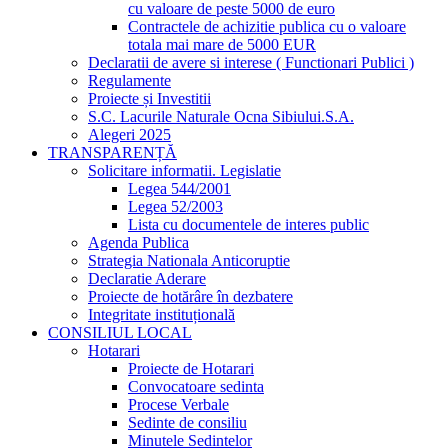
cu valoare de peste 5000 de euro
Contractele de achizitie publica cu o valoare
totala mai mare de 5000 EUR
Declaratii de avere si interese ( Functionari Publici )
Regulamente
Proiecte și Investitii
S.C. Lacurile Naturale Ocna Sibiului.S.A.
Alegeri 2025
TRANSPARENȚĂ
Solicitare informatii. Legislatie
Legea 544/2001
Legea 52/2003
Lista cu documentele de interes public
Agenda Publica
Strategia Nationala Anticoruptie
Declaratie Aderare
Proiecte de hotărâre în dezbatere
Integritate instituțională
CONSILIUL LOCAL
Hotarari
Proiecte de Hotarari
Convocatoare sedinta
Procese Verbale
Sedinte de consiliu
Minutele Sedintelor