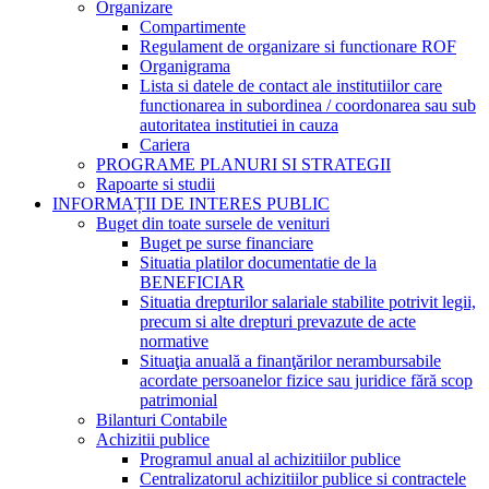
Organizare
Compartimente
Regulament de organizare si functionare ROF
Organigrama
Lista si datele de contact ale institutiilor care
functionarea in subordinea / coordonarea sau sub
autoritatea institutiei in cauza
Cariera
PROGRAME PLANURI SI STRATEGII
Rapoarte si studii
INFORMAȚII DE INTERES PUBLIC
Buget din toate sursele de venituri
Buget pe surse financiare
Situatia platilor documentatie de la
BENEFICIAR
Situatia drepturilor salariale stabilite potrivit legii,
precum si alte drepturi prevazute de acte
normative
Situaţia anuală a finanţărilor nerambursabile
acordate persoanelor fizice sau juridice fără scop
patrimonial
Bilanturi Contabile
Achizitii publice
Programul anual al achizitiilor publice
Centralizatorul achizitiilor publice si contractele