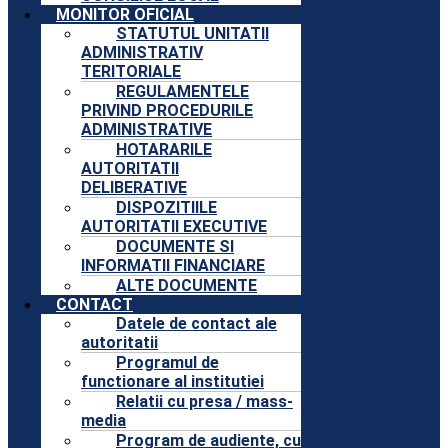
MONITOR OFICIAL
STATUTUL UNITATII
ADMINISTRATIV
TERITORIALE
REGULAMENTELE
PRIVIND PROCEDURILE
ADMINISTRATIVE
HOTARARILE
AUTORITATII
DELIBERATIVE
DISPOZITIILE
AUTORITATII EXECUTIVE
DOCUMENTE SI
INFORMATII FINANCIARE
ALTE DOCUMENTE
CONTACT
Datele de contact ale
autoritatii
Programul de
functionare al institutiei
Relatii cu presa / mass-
media
Program de audiente, cu