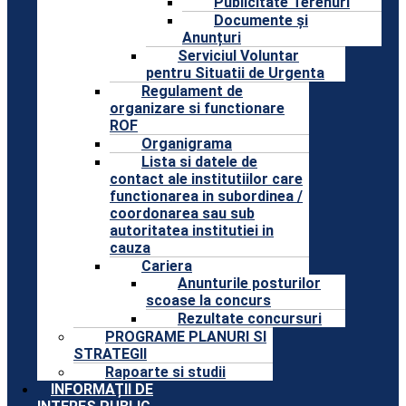
Publicitate Terenuri
Documente și
Anunțuri
Serviciul Voluntar
pentru Situatii de Urgenta
Regulament de
organizare si functionare
ROF
Organigrama
Lista si datele de
contact ale institutiilor care
functionarea in subordinea /
coordonarea sau sub
autoritatea institutiei in
cauza
Cariera
Anunturile posturilor
scoase la concurs
Rezultate concursuri
PROGRAME PLANURI SI
STRATEGII
Rapoarte si studii
INFORMAȚII DE