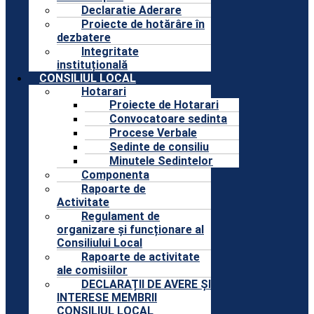
Declaratie Aderare
Proiecte de hotărâre în
dezbatere
Integritate
instituțională
CONSILIUL LOCAL
Hotarari
Proiecte de Hotarari
Convocatoare sedinta
Procese Verbale
Sedinte de consiliu
Minutele Sedintelor
Componenta
Rapoarte de
Activitate
Regulament de
organizare și funcționare al
Consiliului Local
Rapoarte de activitate
ale comisiilor
DECLARAȚII DE AVERE ȘI
INTERESE MEMBRII
CONSILIUL LOCAL