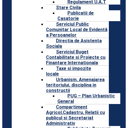
Regulament U.A.T
Stare Civila
Publicatii de
Casatorie
Serviciul Public
Comunitar Local de Evidentă
a Persoanelor
Directia de Asistenta
Sociala
Serviciul Buget
Contabilitate si Proiecte cu
Finantare Internationala
Taxe si impozite
locale
Urbanism, Amenajarea
teritoriului, disciplina in
constructii
PUG – Plan Urbanistic
General
Compartiment
Agricol,Cadastru, Relatii cu
publicul si Secretariat
Administrativ