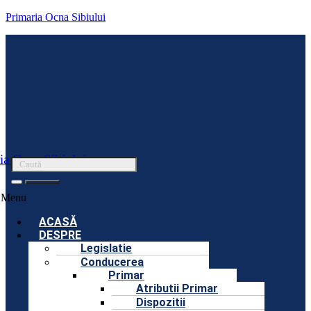
Primaria Ocna Sibiului
ia Ocna Sibiului
Menu
ACASĂ
DESPRE
Legislatie
Conducerea
Primar
Atributii Primar
Dispozitii