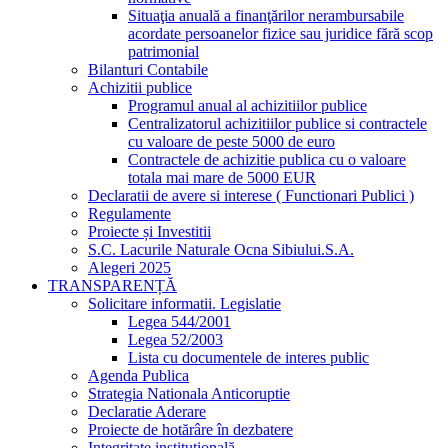
Situaţia anuală a finanţărilor nerambursabile
acordate persoanelor fizice sau juridice fără scop
patrimonial
Bilanturi Contabile
Achizitii publice
Programul anual al achizitiilor publice
Centralizatorul achizitiilor publice si contractele
cu valoare de peste 5000 de euro
Contractele de achizitie publica cu o valoare
totala mai mare de 5000 EUR
Declaratii de avere si interese ( Functionari Publici )
Regulamente
Proiecte și Investitii
S.C. Lacurile Naturale Ocna Sibiului.S.A.
Alegeri 2025
TRANSPARENȚĂ
Solicitare informatii. Legislatie
Legea 544/2001
Legea 52/2003
Lista cu documentele de interes public
Agenda Publica
Strategia Nationala Anticoruptie
Declaratie Aderare
Proiecte de hotărâre în dezbatere
Integritate instituțională