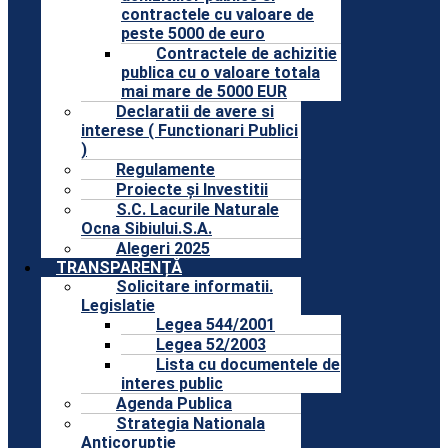
contractele cu valoare de
peste 5000 de euro
Contractele de achizitie
publica cu o valoare totala
mai mare de 5000 EUR
Declaratii de avere si
interese ( Functionari Publici
)
Regulamente
Proiecte și Investitii
S.C. Lacurile Naturale
Ocna Sibiului.S.A.
Alegeri 2025
TRANSPARENȚĂ
Solicitare informatii.
Legislatie
Legea 544/2001
Legea 52/2003
Lista cu documentele de
interes public
Agenda Publica
Strategia Nationala
Anticoruptie