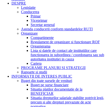
DESPRE
Legislatie
Conducerea
Primar
Viceprimar
Secretar general
Agenda conducerii conform standardelor RUTI
Organizare
Compartimente
Regulament de organizare si functionare ROF
Organigrama
Lista si datele de contact ale institutiilor care
functionarea in subordinea / coordonarea sau sub
autoritatea institutiei in cauza
Cariera
PROGRAME PLANURI SI STRATEGII
Rapoarte si studii
INFORMAȚII DE INTERES PUBLIC
Buget din toate sursele de venituri
Buget pe surse financiare
Situatia platilor documentatie de la
BENEFICIAR
Situatia drepturilor salariale stabilite potrivit legii,
precum si alte drepturi prevazute de acte
normative