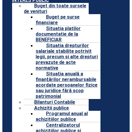
INTERES PUBLIC
Buget din toate sursele
de venituri
Buget pe surse
financiare
Situatia platilor
documentatie de la
BENEFICIAR
Situatia drepturilor
salariale stabilite potrivit
legii, precum si alte drepturi
prevazute de acte
normative
Situaţia anuală a
finanţărilor nerambursabile
acordate persoanelor fizice
sau juridice fără scop
patrimonial
Bilanturi Contabile
Achizitii publice
Programul anual al
achizitiilor publice
Centralizatorul
achizitiilor publice si