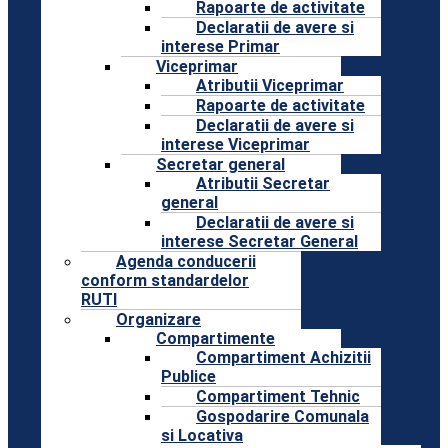
Rapoarte de activitate
Declaratii de avere si
interese Primar
Viceprimar
Atributii Viceprimar
Rapoarte de activitate
Declaratii de avere si
interese Viceprimar
Secretar general
Atributii Secretar
general
Declaratii de avere si
interese Secretar General
Agenda conducerii
conform standardelor
RUTI
Organizare
Compartimente
Compartiment Achizitii
Publice
Compartiment Tehnic
Gospodarire Comunala
si Locativa