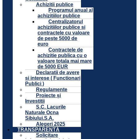
Achizitii publice
Programul anual al
achizitiilor publice
Centralizatorul
achizitiilor publice si
contractele cu valoare
de peste 5000 de
euro
Contractele de
achizitie publica cu o
valoare totala mai mare
de 5000 EUR
Declaratii de avere
si interese ( Functionari
Publici )
Regulamente
Proiecte și
Investitii
S.C. Lacurile
Naturale Ocna
Sibiului.S.A.
Alegeri 2025
TRANSPARENȚĂ
Solicitare