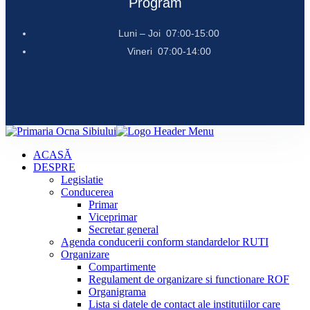
Program
Luni – Joi 07:00-15:00
Vineri 07:00-14:00
ACASĂ
DESPRE
Legislatie
Conducerea
Primar
Viceprimar
Secretar general
Agenda conducerii conform standardelor RUTI
Organizare
Compartimente
Regulament de organizare si functionare ROF
Organigrama
Lista si datele de contact ale institutiilor care