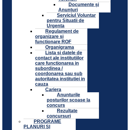
Documente și
Anunțuri
Serviciul Voluntar
pentru Situatii de
Urgenta
Regulament de
organizare si
functionare ROF
Organigrama
Lista si datele de
contact ale institutiilor
care functionarea in
subordinea /
coordonarea sau sub
autoritatea institutiei in
cauza
Cariera
Anunturile
posturilor scoase la
concurs
Rezultate
concursuri
PROGRAME
PLANURI SI