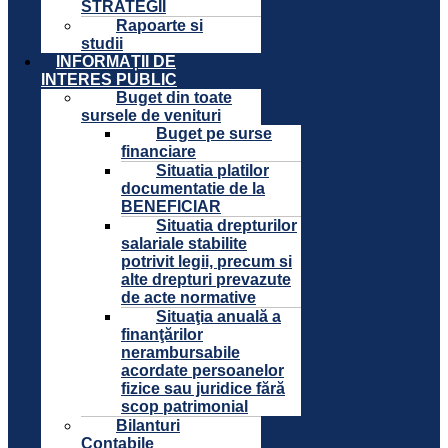
STRATEGII
Rapoarte si
studii
INFORMAȚII DE
INTERES PUBLIC
Buget din toate
sursele de venituri
Buget pe surse
financiare
Situatia platilor
documentatie de la
BENEFICIAR
Situatia drepturilor
salariale stabilite
potrivit legii, precum si
alte drepturi prevazute
de acte normative
Situaţia anuală a
finanţărilor
nerambursabile
acordate persoanelor
fizice sau juridice fără
scop patrimonial
Bilanturi
Contabile