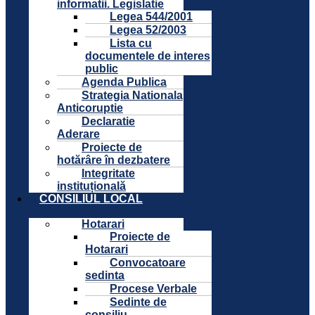
informatii. Legislatie
Legea 544/2001
Legea 52/2003
Lista cu
documentele de interes
public
Agenda Publica
Strategia Nationala
Anticoruptie
Declaratie
Aderare
Proiecte de
hotărâre în dezbatere
Integritate
instituțională
CONSILIUL LOCAL
Hotarari
Proiecte de
Hotarari
Convocatoare
sedinta
Procese Verbale
Sedinte de
consiliu