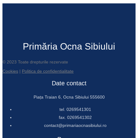
Primăria Ocna Sibiului
© 2023 Toate drepturile rezervate
Cookies
|
Politica de confidentialitate
Date contact
Piața Traian 6, Ocna Sibiului 555600
tel. 0269541301
fax. 0269541302
contact@primariaocnasibiului.ro