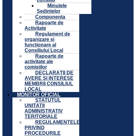
Minutele
Sedintelor
Componenta
Rapoarte de
Activitate
Regulament de
organizare și
funcționare al
Consiliului Local
Rapoarte de
activitate ale
comisiilor
DECLARAȚII DE
AVERE ȘI INTERESE
MEMBRII CONSILIUL
LOCAL
MONITOR OFICIAL
STATUTUL
UNITATII
ADMINISTRATIV
TERITORIALE
REGULAMENTELE
PRIVIND
PROCEDURILE