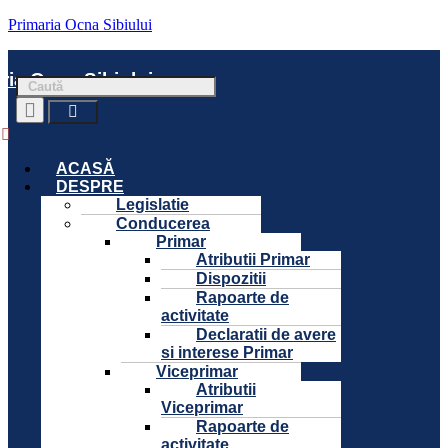
Primaria Ocna Sibiului
ria Ocna Sibiului
Menu
ACASĂ
DESPRE
Legislatie
Conducerea
Primar
Atributii Primar
Dispozitii
Rapoarte de
activitate
Declaratii de avere
si interese Primar
Viceprimar
Atributii
Viceprimar
Rapoarte de
activitate