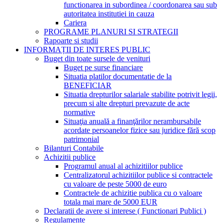
functionarea in subordinea / coordonarea sau sub
autoritatea institutiei in cauza
Cariera
PROGRAME PLANURI SI STRATEGII
Rapoarte si studii
INFORMAȚII DE INTERES PUBLIC
Buget din toate sursele de venituri
Buget pe surse financiare
Situatia platilor documentatie de la
BENEFICIAR
Situatia drepturilor salariale stabilite potrivit legii,
precum si alte drepturi prevazute de acte
normative
Situaţia anuală a finanţărilor nerambursabile
acordate persoanelor fizice sau juridice fără scop
patrimonial
Bilanturi Contabile
Achizitii publice
Programul anual al achizitiilor publice
Centralizatorul achizitiilor publice si contractele
cu valoare de peste 5000 de euro
Contractele de achizitie publica cu o valoare
totala mai mare de 5000 EUR
Declaratii de avere si interese ( Functionari Publici )
Regulamente