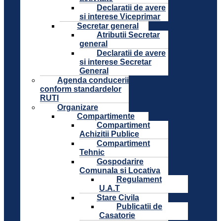
Declaratii de avere
si interese Viceprimar
Secretar general
Atributii Secretar
general
Declaratii de avere
si interese Secretar
General
Agenda conducerii
conform standardelor
RUTI
Organizare
Compartimente
Compartiment
Achizitii Publice
Compartiment
Tehnic
Gospodarire
Comunala si Locativa
Regulament
U.A.T
Stare Civila
Publicatii de
Casatorie