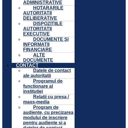
ADMINISTRATIVE
HOTARARILE
AUTORITATII
DELIBERATIVE
DISPOZITIILE
AUTORITATII
EXECUTIVE
DOCUMENTE SI
INFORMATII
FINANCIARE
ALTE
DOCUMENTE
CONTACT
Datele de contact
ale autoritatii
Programul de
functionare al
institutiei
Relatii cu presa /
mass-media
Program de
audiente, cu precizarea
modului de inscriere
pentru audiente si a
datelor de contact