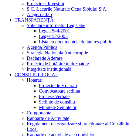
Proiecte și Investitii
S.C. Lacurile Naturale Ocna Sibiului.S.A.
Alegeri 2025
TRANSPARENȚĂ
Solicitare informatii. Legislatie
Legea 544/2001
Legea 52/2003
Lista cu documentele de interes public
Agenda Publica
Strategia Nationala Anticoruptie
Declaratie Aderare
Proiecte de hotărâre în dezbatere
Integritate instituțională
CONSILIUL LOCAL
Hotarari
Proiecte de Hotarari
Convocatoare sedinta
Procese Verbale
Sedinte de consiliu
Minutele Sedintelor
Componenta
Rapoarte de Activitate
Regulament de organizare și funcționare al Consiliului
Local
Rapoarte de activitate ale comisiilor