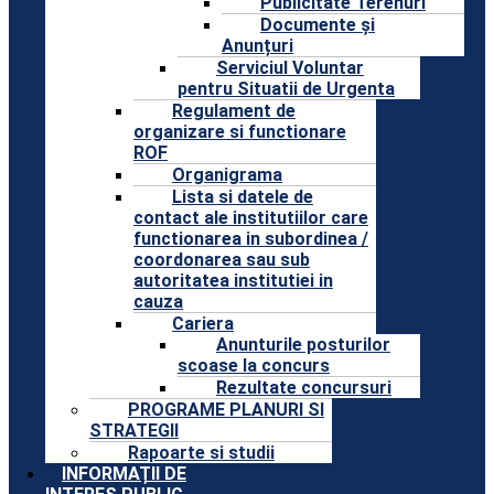
Publicitate Terenuri
Documente și
Anunțuri
Serviciul Voluntar
pentru Situatii de Urgenta
Regulament de
organizare si functionare
ROF
Organigrama
Lista si datele de
contact ale institutiilor care
functionarea in subordinea /
coordonarea sau sub
autoritatea institutiei in
cauza
Cariera
Anunturile posturilor
scoase la concurs
Rezultate concursuri
PROGRAME PLANURI SI
STRATEGII
Rapoarte si studii
INFORMAȚII DE