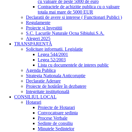
cu valoare de peste 5000 de euro
Contractele de achizitie publica cu o valoare
totala mai mare de 5000 EUR
Declaratii de avere si interese ( Functionari Publici )
Regulamente
Proiecte și Investitii
S.C. Lacurile Naturale Ocna Sibiului.S.A.
Alegeri 2025
TRANSPARENȚĂ
Solicitare informatii. Legislatie
Legea 544/2001
Legea 52/2003
Lista cu documentele de interes public
Agenda Publica
Strategia Nationala Anticoruptie
Declaratie Aderare
Proiecte de hotărâre în dezbatere
Integritate instituțională
CONSILIUL LOCAL
Hotarari
Proiecte de Hotarari
Convocatoare sedinta
Procese Verbale
Sedinte de consiliu
Minutele Sedintelor