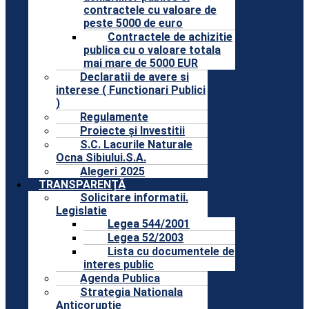
contractele cu valoare de
peste 5000 de euro
Contractele de achizitie
publica cu o valoare totala
mai mare de 5000 EUR
Declaratii de avere si
interese ( Functionari Publici
)
Regulamente
Proiecte și Investitii
S.C. Lacurile Naturale
Ocna Sibiului.S.A.
Alegeri 2025
TRANSPARENȚĂ
Solicitare informatii.
Legislatie
Legea 544/2001
Legea 52/2003
Lista cu documentele de
interes public
Agenda Publica
Strategia Nationala
Anticoruptie