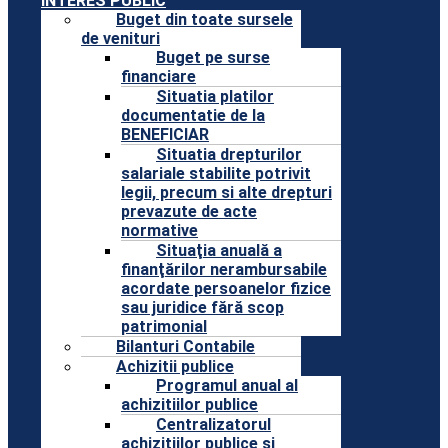
INTERES PUBLIC
Buget din toate sursele
de venituri
Buget pe surse
financiare
Situatia platilor
documentatie de la
BENEFICIAR
Situatia drepturilor
salariale stabilite potrivit
legii, precum si alte drepturi
prevazute de acte
normative
Situaţia anuală a
finanţărilor nerambursabile
acordate persoanelor fizice
sau juridice fără scop
patrimonial
Bilanturi Contabile
Achizitii publice
Programul anual al
achizitiilor publice
Centralizatorul
achizitiilor publice si