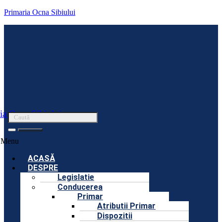
Primaria Ocna Sibiului
ia Ocna Sibiului
Menu
ACASĂ
DESPRE
Legislatie
Conducerea
Primar
Atributii Primar
Dispozitii