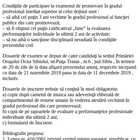
Condiţiile de participare la examenul de promovare în gradul
profesional imediat superior al celui deţinut sunt :
– să aibă cel puţin 3 ani vechime în gradul profesional al funcţiei
publice din care promovează;
– să fi obţinut cel puţin calificativul „bine” la evaluarea
performanţelor individuale în ultimii 2 ani de activitate;
– să nu aibă o sancţiune disciplinară neradiată în condiţiile
prezentului cod.
Dosarele de examen se depun de catre candidaţi la sediul Primăriei
Oraşului Ocna Sibiului, str.Piaţa Traian , nr.6 , jud.Sibiu , în termen
de 20 de zile de la data afişarii prezentului anunţ, respectiv incepand
cu data de 21 noiembrie 2019 pana in data de 11 decembrie 2019 ,
inclusiv.
Dosarele de inscriere trebuie să conţină în mod obligatoriu:
a) copie după carnetul de munca sau adeverinţă eliberată de
compartimentul de resurse umane în vederea atestării vechimii în
gradul profesional din care promovează;
b) copii de pe rapoartele de evaluare a performanţelor profesionale
individuale din ultimii 2 ani;
c) formularul de înscriere.
Bibliografie propusa:
1. Legea nr. 416/2001 privind venitul minim garantat, republicat, cu