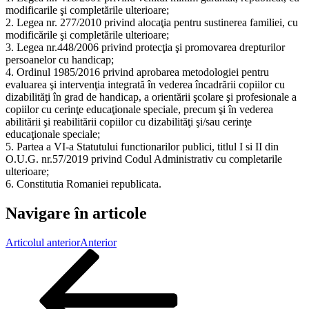
modificarile şi completările ulterioare;
2. Legea nr. 277/2010 privind alocaţia pentru sustinerea familiei, cu
modificările şi completările ulterioare;
3. Legea nr.448/2006 privind protecţia şi promovarea drepturilor
persoanelor cu handicap;
4. Ordinul 1985/2016 privind aprobarea metodologiei pentru
evaluarea şi intervenţia integrată în vederea încadrării copiilor cu
dizabilităţi în grad de handicap, a orientării şcolare şi profesionale a
copiilor cu cerinţe educaţionale speciale, precum şi în vederea
abilitării şi reabilitării copiilor cu dizabilităţi şi/sau cerinţe
educaţionale speciale;
5. Partea a VI-a Statutului functionarilor publici, titlul I si II din
O.U.G. nr.57/2019 privind Codul Administrativ cu completarile
ulterioare;
6. Constitutia Romaniei republicata.
Navigare în articole
Articolul anterior
Anterior