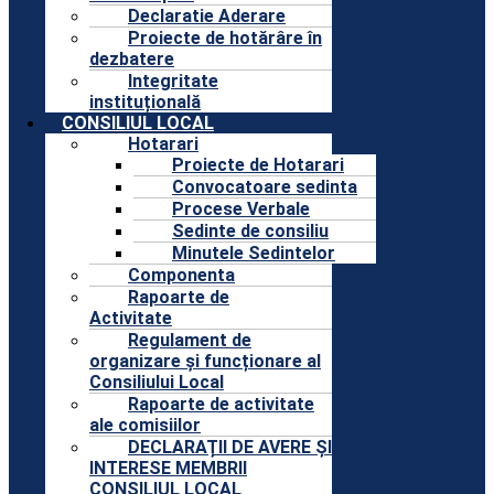
Declaratie Aderare
Proiecte de hotărâre în
dezbatere
Integritate
instituțională
CONSILIUL LOCAL
Hotarari
Proiecte de Hotarari
Convocatoare sedinta
Procese Verbale
Sedinte de consiliu
Minutele Sedintelor
Componenta
Rapoarte de
Activitate
Regulament de
organizare și funcționare al
Consiliului Local
Rapoarte de activitate
ale comisiilor
DECLARAȚII DE AVERE ȘI
INTERESE MEMBRII
CONSILIUL LOCAL