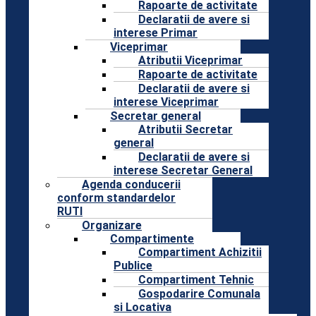
Rapoarte de activitate
Declaratii de avere si
interese Primar
Viceprimar
Atributii Viceprimar
Rapoarte de activitate
Declaratii de avere si
interese Viceprimar
Secretar general
Atributii Secretar
general
Declaratii de avere si
interese Secretar General
Agenda conducerii
conform standardelor
RUTI
Organizare
Compartimente
Compartiment Achizitii
Publice
Compartiment Tehnic
Gospodarire Comunala
si Locativa