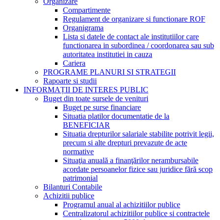
Organizare
Compartimente
Regulament de organizare si functionare ROF
Organigrama
Lista si datele de contact ale institutiilor care
functionarea in subordinea / coordonarea sau sub
autoritatea institutiei in cauza
Cariera
PROGRAME PLANURI SI STRATEGII
Rapoarte si studii
INFORMAȚII DE INTERES PUBLIC
Buget din toate sursele de venituri
Buget pe surse financiare
Situatia platilor documentatie de la
BENEFICIAR
Situatia drepturilor salariale stabilite potrivit legii,
precum si alte drepturi prevazute de acte
normative
Situaţia anuală a finanţărilor nerambursabile
acordate persoanelor fizice sau juridice fără scop
patrimonial
Bilanturi Contabile
Achizitii publice
Programul anual al achizitiilor publice
Centralizatorul achizitiilor publice si contractele