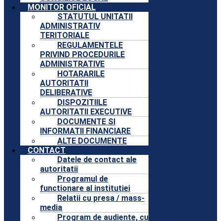
MONITOR OFICIAL
STATUTUL UNITATII
ADMINISTRATIV
TERITORIALE
REGULAMENTELE
PRIVIND PROCEDURILE
ADMINISTRATIVE
HOTARARILE
AUTORITATII
DELIBERATIVE
DISPOZITIILE
AUTORITATII EXECUTIVE
DOCUMENTE SI
INFORMATII FINANCIARE
ALTE DOCUMENTE
CONTACT
Datele de contact ale
autoritatii
Programul de
functionare al institutiei
Relatii cu presa / mass-
media
Program de audiente, cu