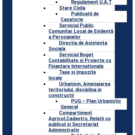
Regulament U.A.T
Stare Civila
Publicatii de
Casatorie
Serviciul Public
Comunitar Local de Evidentă
a Persoanelor
Directia de Asistenta
Sociala
Serviciul Buget
Contabilitate si Proiecte cu
Finantare Internationala
Taxe si impozite
locale
Urbanism, Amenajarea
teritoriului, disciplina in
constructii
PUG – Plan Urbanistic
General
Compartiment
Agricol,Cadastru, Relatii cu
publicul si Secretariat
Administrativ