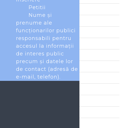
Petitii
iulie 2026
Nume şi
iunie 2026
prenume ale
funcţionarilor publici
mai 2026
responsabili pentru
aprilie 2026
accesul la informaţii
de interes public
martie 2026
precum şi datele lor
februarie 2026
de contact (adresă de
e-mail, telefon).
ianuarie 2026
decembrie 2025
noiembrie 2025
octombrie 2025
septembrie 2025