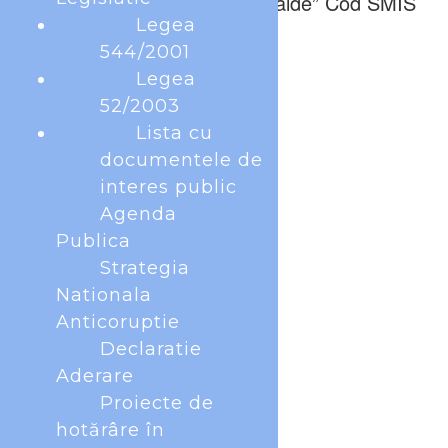
alimentelor de bază/mese calde” Cod SMIS
Legea
336239
544/2001
Legea
52/2003
Lista cu
documentele de
interes public
Agenda
Publica
Strategia
Nationala
Anticoruptie
Declaratie
Aderare
Proiecte de
hotărâre în