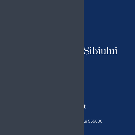
Primăria Ocna Sibiului
© 2023 Toate drepturile rezervate
Cookies
|
Politica de confidentialitate
Date contact
Piața Traian 6, Ocna Sibiului 555600
tel. 0269541301