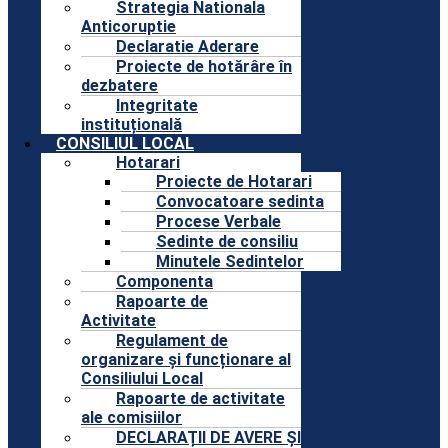
Strategia Nationala
Anticoruptie
Declaratie Aderare
Proiecte de hotărâre în
dezbatere
Integritate
instituțională
CONSILIUL LOCAL
Hotarari
Proiecte de Hotarari
Convocatoare sedinta
Procese Verbale
Sedinte de consiliu
Minutele Sedintelor
Componenta
Rapoarte de
Activitate
Regulament de
organizare și funcționare al
Consiliului Local
Rapoarte de activitate
ale comisiilor
DECLARAȚII DE AVERE ȘI