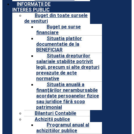
INFORMAȚII DE
INTERES PUBLIC
Buget din toate sursele
de venituri
Buget pe surse
financiare
Situatia platilor
documentatie de la
BENEFICIAR
Situatia drepturilor
salariale stabilite potrivit
legii, precum si alte drepturi
prevazute de acte
normative
Situaţia anuală a
finanţărilor nerambursabile
acordate persoanelor fizice
sau juridice fără scop
patrimonial
Bilanturi Contabile
Achizitii publice
Programul anual al
achizitiilor publice