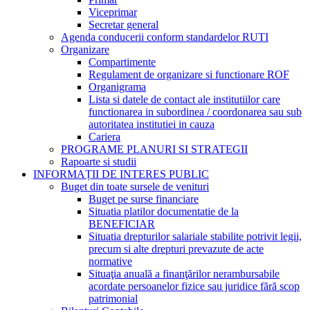
Viceprimar
Secretar general
Agenda conducerii conform standardelor RUTI
Organizare
Compartimente
Regulament de organizare si functionare ROF
Organigrama
Lista si datele de contact ale institutiilor care
functionarea in subordinea / coordonarea sau sub
autoritatea institutiei in cauza
Cariera
PROGRAME PLANURI SI STRATEGII
Rapoarte si studii
INFORMAȚII DE INTERES PUBLIC
Buget din toate sursele de venituri
Buget pe surse financiare
Situatia platilor documentatie de la
BENEFICIAR
Situatia drepturilor salariale stabilite potrivit legii,
precum si alte drepturi prevazute de acte
normative
Situaţia anuală a finanţărilor nerambursabile
acordate persoanelor fizice sau juridice fără scop
patrimonial