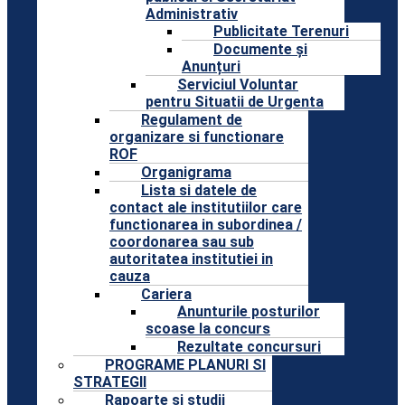
Administrativ
Publicitate Terenuri
Documente și
Anunțuri
Serviciul Voluntar
pentru Situatii de Urgenta
Regulament de
organizare si functionare
ROF
Organigrama
Lista si datele de
contact ale institutiilor care
functionarea in subordinea /
coordonarea sau sub
autoritatea institutiei in
cauza
Cariera
Anunturile posturilor
scoase la concurs
Rezultate concursuri
PROGRAME PLANURI SI
STRATEGII
Rapoarte si studii