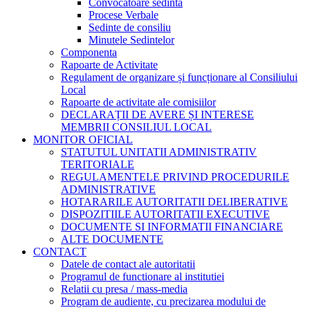
Convocatoare sedinta
Procese Verbale
Sedinte de consiliu
Minutele Sedintelor
Componenta
Rapoarte de Activitate
Regulament de organizare și funcționare al Consiliului
Local
Rapoarte de activitate ale comisiilor
DECLARAȚII DE AVERE ȘI INTERESE
MEMBRII CONSILIUL LOCAL
MONITOR OFICIAL
STATUTUL UNITATII ADMINISTRATIV
TERITORIALE
REGULAMENTELE PRIVIND PROCEDURILE
ADMINISTRATIVE
HOTARARILE AUTORITATII DELIBERATIVE
DISPOZITIILE AUTORITATII EXECUTIVE
DOCUMENTE SI INFORMATII FINANCIARE
ALTE DOCUMENTE
CONTACT
Datele de contact ale autoritatii
Programul de functionare al institutiei
Relatii cu presa / mass-media
Program de audiente, cu precizarea modului de