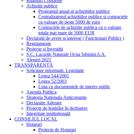
Bilanturi Contabile
Achizitii publice
Programul anual al achizitiilor publice
Centralizatorul achizitiilor publice si contractele
cu valoare de peste 5000 de euro
Contractele de achizitie publica cu o valoare
totala mai mare de 5000 EUR
Declaratii de avere si interese ( Functionari Publici )
Regulamente
Proiecte și Investitii
S.C. Lacurile Naturale Ocna Sibiului.S.A.
Alegeri 2025
TRANSPARENȚĂ
Solicitare informatii. Legislatie
Legea 544/2001
Legea 52/2003
Lista cu documentele de interes public
Agenda Publica
Strategia Nationala Anticoruptie
Declaratie Aderare
Proiecte de hotărâre în dezbatere
Integritate instituțională
CONSILIUL LOCAL
Hotarari
Proiecte de Hotarari