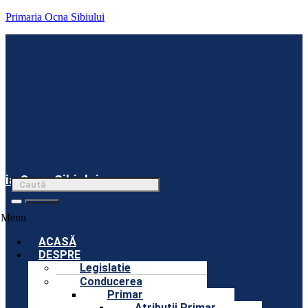
Primaria Ocna Sibiului
ria Ocna Sibiului
Menu
ACASĂ
DESPRE
Legislatie
Conducerea
Primar
Atributii Primar