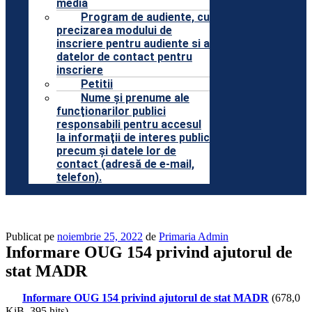
media
Program de audiente, cu
precizarea modului de
inscriere pentru audiente si a
datelor de contact pentru
inscriere
Petitii
Nume şi prenume ale
funcţionarilor publici
responsabili pentru accesul
la informaţii de interes public
precum şi datele lor de
contact (adresă de e-mail,
telefon).
Publicat pe
noiembrie 25, 2022
de
Primaria Admin
Informare OUG 154 privind ajutorul de
stat MADR
Informare OUG 154 privind ajutorul de stat MADR
(678,0
KiB, 395 hits)