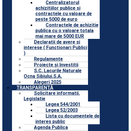
Centralizatorul
achizitiilor publice si
contractele cu valoare de
peste 5000 de euro
Contractele de achizitie
publica cu o valoare totala
mai mare de 5000 EUR
Declaratii de avere si
interese ( Functionari Publici
)
Regulamente
Proiecte și Investitii
S.C. Lacurile Naturale
Ocna Sibiului.S.A.
Alegeri 2025
TRANSPARENȚĂ
Solicitare informatii.
Legislatie
Legea 544/2001
Legea 52/2003
Lista cu documentele de
interes public
Agenda Publica