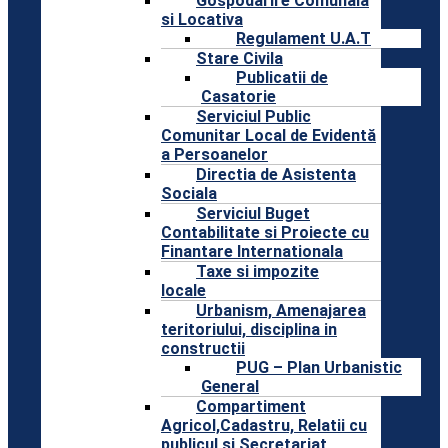
Gospodarire Comunala
si Locativa
Regulament U.A.T
Stare Civila
Publicatii de
Casatorie
Serviciul Public
Comunitar Local de Evidentă
a Persoanelor
Directia de Asistenta
Sociala
Serviciul Buget
Contabilitate si Proiecte cu
Finantare Internationala
Taxe si impozite
locale
Urbanism, Amenajarea
teritoriului, disciplina in
constructii
PUG – Plan Urbanistic
General
Compartiment
Agricol,Cadastru, Relatii cu
publicul si Secretariat