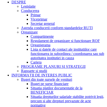
DESPRE
Legislatie
Conducerea
Primar
Viceprimar
Secretar general
Agenda conducerii conform standardelor RUTI
Organizare
Compartimente
Regulament de organizare si functionare ROF
Organigrama
Lista si datele de contact ale institutiilor care
functionarea in subordinea / coordonarea sau sub
autoritatea institutiei in cauza
Cariera
PROGRAME PLANURI SI STRATEGII
Rapoarte si studii
INFORMAȚII DE INTERES PUBLIC
Buget din toate sursele de venituri
Buget pe surse financiare
Situatia platilor documentatie de la
BENEFICIAR
Situatia drepturilor salariale stabilite potrivit legii,
precum si alte drepturi prevazute de acte
normative