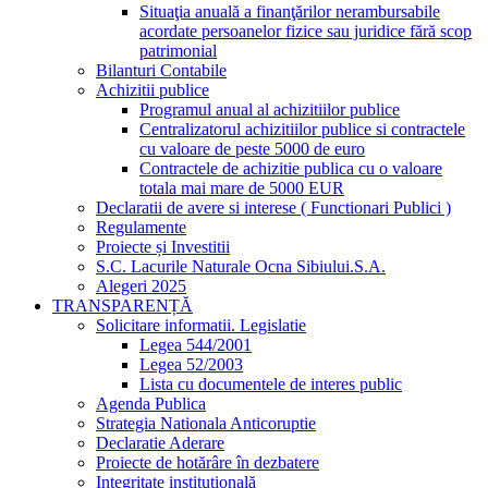
Situaţia anuală a finanţărilor nerambursabile
acordate persoanelor fizice sau juridice fără scop
patrimonial
Bilanturi Contabile
Achizitii publice
Programul anual al achizitiilor publice
Centralizatorul achizitiilor publice si contractele
cu valoare de peste 5000 de euro
Contractele de achizitie publica cu o valoare
totala mai mare de 5000 EUR
Declaratii de avere si interese ( Functionari Publici )
Regulamente
Proiecte și Investitii
S.C. Lacurile Naturale Ocna Sibiului.S.A.
Alegeri 2025
TRANSPARENȚĂ
Solicitare informatii. Legislatie
Legea 544/2001
Legea 52/2003
Lista cu documentele de interes public
Agenda Publica
Strategia Nationala Anticoruptie
Declaratie Aderare
Proiecte de hotărâre în dezbatere
Integritate instituțională