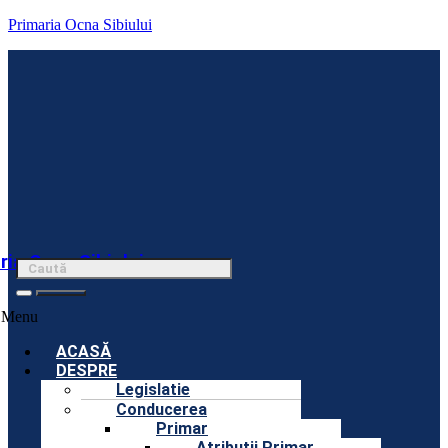
Primaria Ocna Sibiului
ria Ocna Sibiului
Menu
ACASĂ
DESPRE
Legislatie
Conducerea
Primar
Atributii Primar