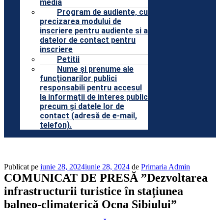
media
Program de audiente, cu
precizarea modului de
inscriere pentru audiente si a
datelor de contact pentru
inscriere
Petitii
Nume şi prenume ale
funcţionarilor publici
responsabili pentru accesul
la informaţii de interes public
precum şi datele lor de
contact (adresă de e-mail,
telefon).
Publicat pe
iunie 28, 2024
iunie 28, 2024
de
Primaria Admin
COMUNICAT DE PRESĂ ”Dezvoltarea
infrastructurii turistice în stațiunea
balneo-climaterică Ocna Sibiului”