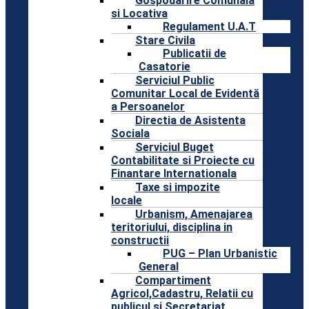
Gospodarire Comunala
si Locativa
Regulament U.A.T
Stare Civila
Publicatii de
Casatorie
Serviciul Public
Comunitar Local de Evidentă
a Persoanelor
Directia de Asistenta
Sociala
Serviciul Buget
Contabilitate si Proiecte cu
Finantare Internationala
Taxe si impozite
locale
Urbanism, Amenajarea
teritoriului, disciplina in
constructii
PUG – Plan Urbanistic
General
Compartiment
Agricol,Cadastru, Relatii cu
publicul si Secretariat