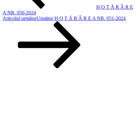
H O T Ă R Â R E
A NR. 050-2024
Articolul următor
Următor
H O T Ă R Â R E A NR. 051-2024