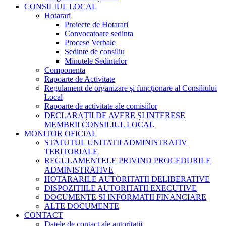
CONSILIUL LOCAL
Hotarari
Proiecte de Hotarari
Convocatoare sedinta
Procese Verbale
Sedinte de consiliu
Minutele Sedintelor
Componenta
Rapoarte de Activitate
Regulament de organizare și funcționare al Consiliului
Local
Rapoarte de activitate ale comisiilor
DECLARAȚII DE AVERE ȘI INTERESE
MEMBRII CONSILIUL LOCAL
MONITOR OFICIAL
STATUTUL UNITATII ADMINISTRATIV
TERITORIALE
REGULAMENTELE PRIVIND PROCEDURILE
ADMINISTRATIVE
HOTARARILE AUTORITATII DELIBERATIVE
DISPOZITIILE AUTORITATII EXECUTIVE
DOCUMENTE SI INFORMATII FINANCIARE
ALTE DOCUMENTE
CONTACT
Datele de contact ale autoritatii