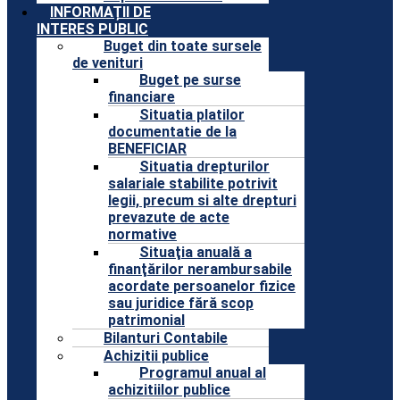
INFORMAȚII DE
INTERES PUBLIC
Buget din toate sursele
de venituri
Buget pe surse
financiare
Situatia platilor
documentatie de la
BENEFICIAR
Situatia drepturilor
salariale stabilite potrivit
legii, precum si alte drepturi
prevazute de acte
normative
Situaţia anuală a
finanţărilor nerambursabile
acordate persoanelor fizice
sau juridice fără scop
patrimonial
Bilanturi Contabile
Achizitii publice
Programul anual al
achizitiilor publice