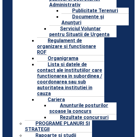
Administrativ
Publicitate Terenuri
Documente și
Anunțuri
Serviciul Voluntar
pentru Situatii de Urgenta
Regulament de
organizare si functionare
ROF
Organigrama
Lista si datele de
contact ale institutiilor care
functionarea in subordinea /
coordonarea sau sub
autoritatea institutiei in
cauza
Cariera
Anunturile posturilor
scoase la concurs
Rezultate concursuri
PROGRAME PLANURI SI
STRATEGII
Rapoarte si studii