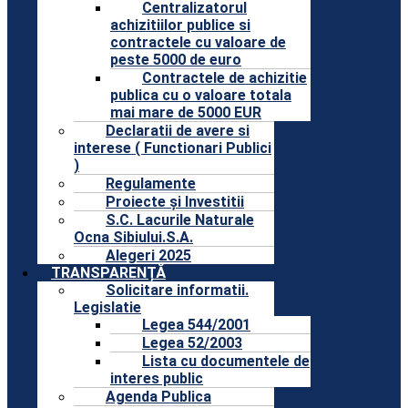
Centralizatorul
achizitiilor publice si
contractele cu valoare de
peste 5000 de euro
Contractele de achizitie
publica cu o valoare totala
mai mare de 5000 EUR
Declaratii de avere si
interese ( Functionari Publici
)
Regulamente
Proiecte și Investitii
S.C. Lacurile Naturale
Ocna Sibiului.S.A.
Alegeri 2025
TRANSPARENȚĂ
Solicitare informatii.
Legislatie
Legea 544/2001
Legea 52/2003
Lista cu documentele de
interes public
Agenda Publica