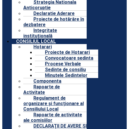
Strategia Nationala
Anticoruptie
Declaratie Aderare
Proiecte de hotărâre în
dezbatere
Integritate
instituțională
CONSILIUL LOCAL
Hotarari
Proiecte de Hotarari
Convocatoare sedinta
Procese Verbale
Sedinte de consiliu
Minutele Sedintelor
Componenta
Rapoarte de
Activitate
Regulament de
organizare și funcționare al
Consiliului Local
Rapoarte de activitate
ale comisiilor
DECLARAȚII DE AVERE ȘI