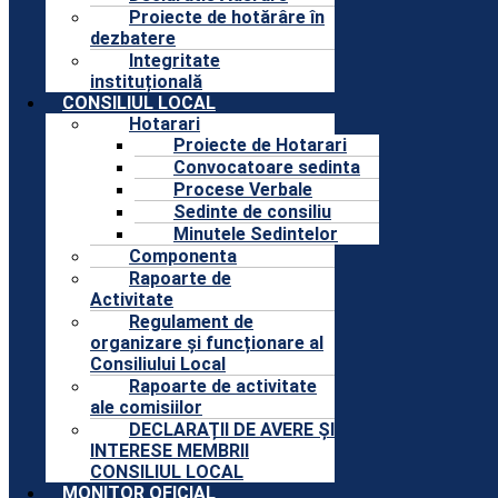
Proiecte de hotărâre în
dezbatere
Integritate
instituțională
CONSILIUL LOCAL
Hotarari
Proiecte de Hotarari
Convocatoare sedinta
Procese Verbale
Sedinte de consiliu
Minutele Sedintelor
Componenta
Rapoarte de
Activitate
Regulament de
organizare și funcționare al
Consiliului Local
Rapoarte de activitate
ale comisiilor
DECLARAȚII DE AVERE ȘI
INTERESE MEMBRII
CONSILIUL LOCAL
MONITOR OFICIAL