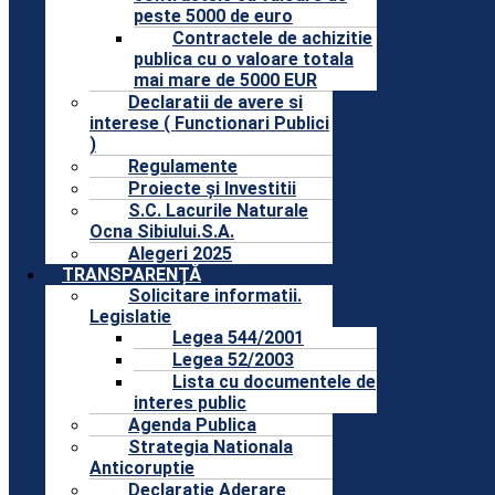
peste 5000 de euro
Contractele de achizitie
publica cu o valoare totala
mai mare de 5000 EUR
Declaratii de avere si
interese ( Functionari Publici
)
Regulamente
Proiecte și Investitii
S.C. Lacurile Naturale
Ocna Sibiului.S.A.
Alegeri 2025
TRANSPARENȚĂ
Solicitare informatii.
Legislatie
Legea 544/2001
Legea 52/2003
Lista cu documentele de
interes public
Agenda Publica
Strategia Nationala
Anticoruptie
Declaratie Aderare