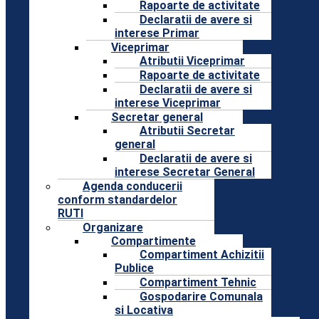
Rapoarte de activitate
Declaratii de avere si
interese Primar
Viceprimar
Atributii Viceprimar
Rapoarte de activitate
Declaratii de avere si
interese Viceprimar
Secretar general
Atributii Secretar
general
Declaratii de avere si
interese Secretar General
Agenda conducerii
conform standardelor
RUTI
Organizare
Compartimente
Compartiment Achizitii
Publice
Compartiment Tehnic
Gospodarire Comunala
si Locativa