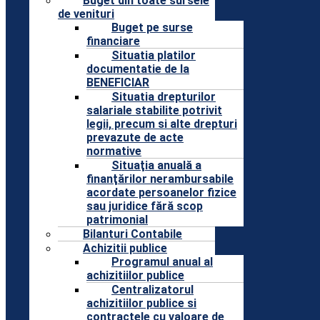
Buget din toate sursele
de venituri
Buget pe surse
financiare
Situatia platilor
documentatie de la
BENEFICIAR
Situatia drepturilor
salariale stabilite potrivit
legii, precum si alte drepturi
prevazute de acte
normative
Situaţia anuală a
finanţărilor nerambursabile
acordate persoanelor fizice
sau juridice fără scop
patrimonial
Bilanturi Contabile
Achizitii publice
Programul anual al
achizitiilor publice
Centralizatorul
achizitiilor publice si
contractele cu valoare de