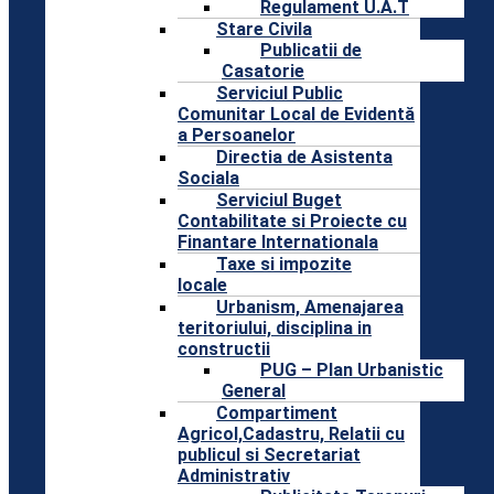
Regulament U.A.T
Stare Civila
Publicatii de
Casatorie
Serviciul Public
Comunitar Local de Evidentă
a Persoanelor
Directia de Asistenta
Sociala
Serviciul Buget
Contabilitate si Proiecte cu
Finantare Internationala
Taxe si impozite
locale
Urbanism, Amenajarea
teritoriului, disciplina in
constructii
PUG – Plan Urbanistic
General
Compartiment
Agricol,Cadastru, Relatii cu
publicul si Secretariat
Administrativ