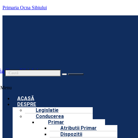
Primaria Ocna Sibiului
ia Ocna Sibiului
Menu
ACASĂ
DESPRE
Legislatie
Conducerea
Primar
Atributii Primar
Dispozitii