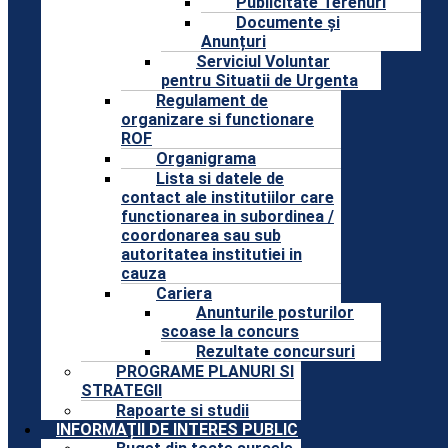
Publicitate Terenuri
Documente și
Anunțuri
Serviciul Voluntar
pentru Situatii de Urgenta
Regulament de
organizare si functionare
ROF
Organigrama
Lista si datele de
contact ale institutiilor care
functionarea in subordinea /
coordonarea sau sub
autoritatea institutiei in
cauza
Cariera
Anunturile posturilor
scoase la concurs
Rezultate concursuri
PROGRAME PLANURI SI
STRATEGII
Rapoarte si studii
INFORMAȚII DE INTERES PUBLIC