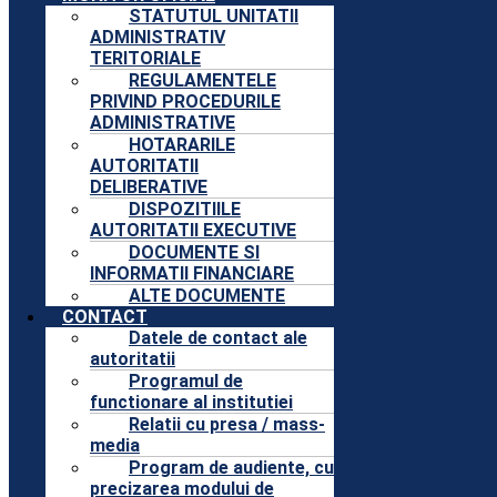
STATUTUL UNITATII
ADMINISTRATIV
TERITORIALE
REGULAMENTELE
PRIVIND PROCEDURILE
ADMINISTRATIVE
HOTARARILE
AUTORITATII
DELIBERATIVE
DISPOZITIILE
AUTORITATII EXECUTIVE
DOCUMENTE SI
INFORMATII FINANCIARE
ALTE DOCUMENTE
CONTACT
Datele de contact ale
autoritatii
Programul de
functionare al institutiei
Relatii cu presa / mass-
media
Program de audiente, cu
precizarea modului de