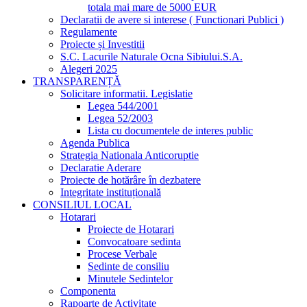
totala mai mare de 5000 EUR
Declaratii de avere si interese ( Functionari Publici )
Regulamente
Proiecte și Investitii
S.C. Lacurile Naturale Ocna Sibiului.S.A.
Alegeri 2025
TRANSPARENȚĂ
Solicitare informatii. Legislatie
Legea 544/2001
Legea 52/2003
Lista cu documentele de interes public
Agenda Publica
Strategia Nationala Anticoruptie
Declaratie Aderare
Proiecte de hotărâre în dezbatere
Integritate instituțională
CONSILIUL LOCAL
Hotarari
Proiecte de Hotarari
Convocatoare sedinta
Procese Verbale
Sedinte de consiliu
Minutele Sedintelor
Componenta
Rapoarte de Activitate