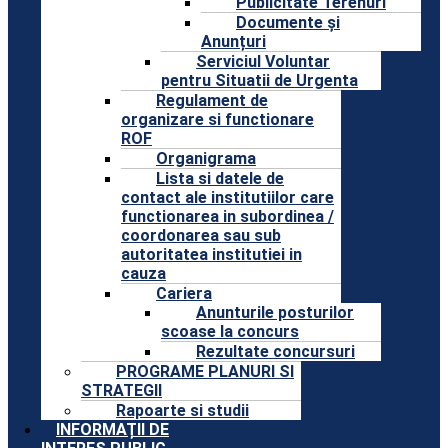
Publicitate Terenuri
Documente și
Anunțuri
Serviciul Voluntar
pentru Situatii de Urgenta
Regulament de
organizare si functionare
ROF
Organigrama
Lista si datele de
contact ale institutiilor care
functionarea in subordinea /
coordonarea sau sub
autoritatea institutiei in
cauza
Cariera
Anunturile posturilor
scoase la concurs
Rezultate concursuri
PROGRAME PLANURI SI
STRATEGII
Rapoarte si studii
INFORMAȚII DE