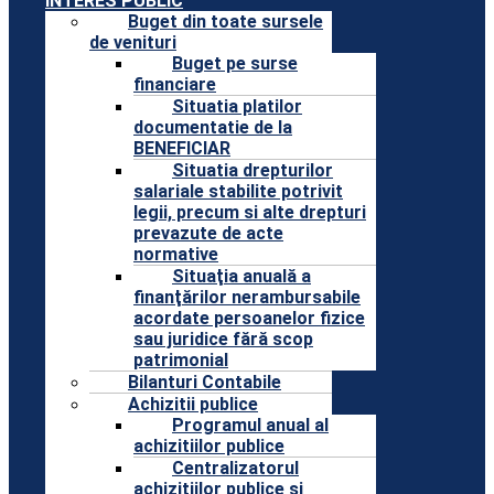
INTERES PUBLIC
Buget din toate sursele
de venituri
Buget pe surse
financiare
Situatia platilor
documentatie de la
BENEFICIAR
Situatia drepturilor
salariale stabilite potrivit
legii, precum si alte drepturi
prevazute de acte
normative
Situaţia anuală a
finanţărilor nerambursabile
acordate persoanelor fizice
sau juridice fără scop
patrimonial
Bilanturi Contabile
Achizitii publice
Programul anual al
achizitiilor publice
Centralizatorul
achizitiilor publice si