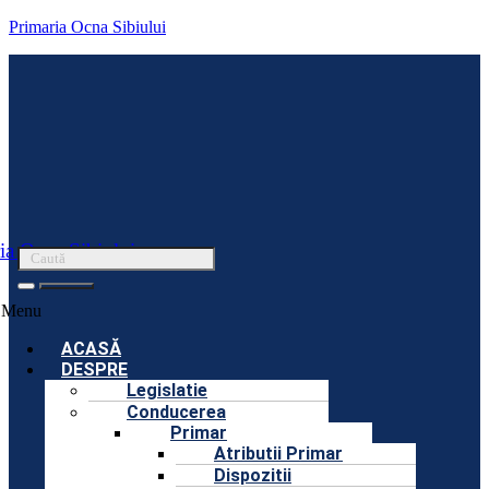
Primaria Ocna Sibiului
ia Ocna Sibiului
Menu
ACASĂ
DESPRE
Legislatie
Conducerea
Primar
Atributii Primar
Dispozitii