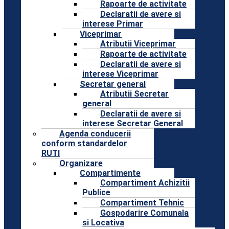
Rapoarte de activitate
Declaratii de avere si
interese Primar
Viceprimar
Atributii Viceprimar
Rapoarte de activitate
Declaratii de avere si
interese Viceprimar
Secretar general
Atributii Secretar
general
Declaratii de avere si
interese Secretar General
Agenda conducerii
conform standardelor
RUTI
Organizare
Compartimente
Compartiment Achizitii
Publice
Compartiment Tehnic
Gospodarire Comunala
si Locativa