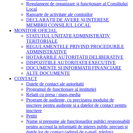
Regulament de organizare și funcționare al Consiliului
Local
Rapoarte de activitate ale comisiilor
DECLARAȚII DE AVERE ȘI INTERESE
MEMBRII CONSILIUL LOCAL
MONITOR OFICIAL
STATUTUL UNITATII ADMINISTRATIV
TERITORIALE
REGULAMENTELE PRIVIND PROCEDURILE
ADMINISTRATIVE
HOTARARILE AUTORITATII DELIBERATIVE
DISPOZITIILE AUTORITATII EXECUTIVE
DOCUMENTE SI INFORMATII FINANCIARE
ALTE DOCUMENTE
CONTACT
Datele de contact ale autoritatii
Programul de functionare al institutiei
Relatii cu presa / mass-media
Program de audiente, cu precizarea modului de
inscriere pentru audiente si a datelor de contact pentru
inscriere
Petitii
Nume şi prenume ale funcţionarilor publici responsabili
pentru accesul la informaţii de interes public precum şi
datele lor de contact (adresă de e-mail, telefon).