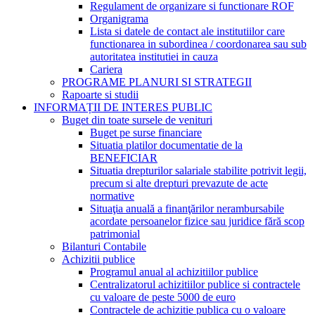
Regulament de organizare si functionare ROF
Organigrama
Lista si datele de contact ale institutiilor care
functionarea in subordinea / coordonarea sau sub
autoritatea institutiei in cauza
Cariera
PROGRAME PLANURI SI STRATEGII
Rapoarte si studii
INFORMAȚII DE INTERES PUBLIC
Buget din toate sursele de venituri
Buget pe surse financiare
Situatia platilor documentatie de la
BENEFICIAR
Situatia drepturilor salariale stabilite potrivit legii,
precum si alte drepturi prevazute de acte
normative
Situaţia anuală a finanţărilor nerambursabile
acordate persoanelor fizice sau juridice fără scop
patrimonial
Bilanturi Contabile
Achizitii publice
Programul anual al achizitiilor publice
Centralizatorul achizitiilor publice si contractele
cu valoare de peste 5000 de euro
Contractele de achizitie publica cu o valoare