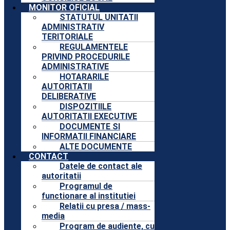
MONITOR OFICIAL
STATUTUL UNITATII
ADMINISTRATIV
TERITORIALE
REGULAMENTELE
PRIVIND PROCEDURILE
ADMINISTRATIVE
HOTARARILE
AUTORITATII
DELIBERATIVE
DISPOZITIILE
AUTORITATII EXECUTIVE
DOCUMENTE SI
INFORMATII FINANCIARE
ALTE DOCUMENTE
CONTACT
Datele de contact ale
autoritatii
Programul de
functionare al institutiei
Relatii cu presa / mass-
media
Program de audiente, cu