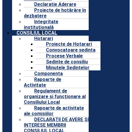
Declaratie Aderare
Proiecte de hotărâre în
dezbatere
Integritate
instituțională
CONSILIUL LOCAL
Hotarari
Proiecte de Hotarari
Convocatoare sedinta
Procese Verbale
Sedinte de consiliu
Minutele Sedintelor
Componenta
Rapoarte de
Activitate
Regulament de
organizare și funcționare al
Consiliului Local
Rapoarte de activitate
ale comisiilor
DECLARAȚII DE AVERE ȘI
INTERESE MEMBRII
CONSILIUL LOCAL