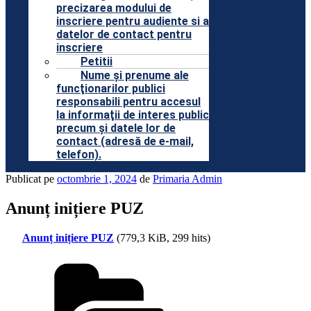
precizarea modului de
inscriere pentru audiente si a
datelor de contact pentru
inscriere
Petitii
Nume şi prenume ale
funcţionarilor publici
responsabili pentru accesul
la informaţii de interes public
precum şi datele lor de
contact (adresă de e-mail,
telefon).
Publicat pe
octombrie 1, 2024
de
Primaria Admin
Anunț inițiere PUZ
Anunț inițiere PUZ
(779,3 KiB, 299 hits)