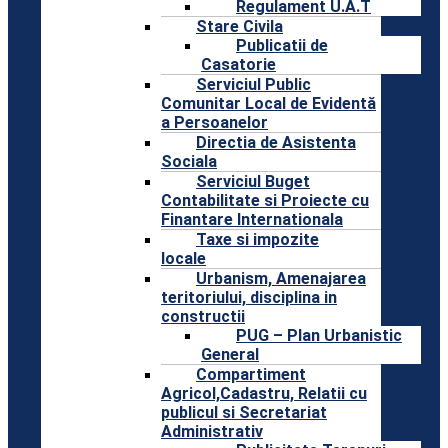
Regulament U.A.T
Stare Civila
Publicatii de
Casatorie
Serviciul Public
Comunitar Local de Evidentă
a Persoanelor
Directia de Asistenta
Sociala
Serviciul Buget
Contabilitate si Proiecte cu
Finantare Internationala
Taxe si impozite
locale
Urbanism, Amenajarea
teritoriului, disciplina in
constructii
PUG – Plan Urbanistic
General
Compartiment
Agricol,Cadastru, Relatii cu
publicul si Secretariat
Administrativ