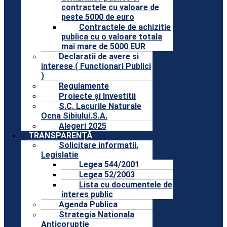
contractele cu valoare de
peste 5000 de euro
Contractele de achizitie
publica cu o valoare totala
mai mare de 5000 EUR
Declaratii de avere si
interese ( Functionari Publici
)
Regulamente
Proiecte și Investitii
S.C. Lacurile Naturale
Ocna Sibiului.S.A.
Alegeri 2025
TRANSPARENȚĂ
Solicitare informatii.
Legislatie
Legea 544/2001
Legea 52/2003
Lista cu documentele de
interes public
Agenda Publica
Strategia Nationala
Anticoruptie