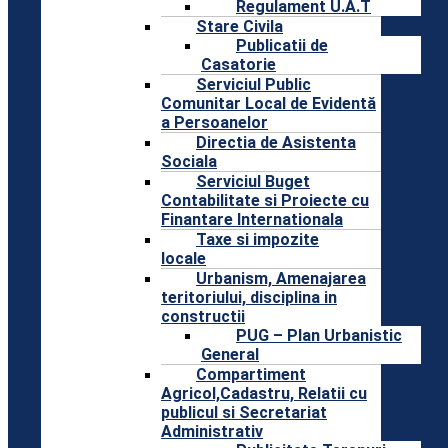
Regulament U.A.T
Stare Civila
Publicatii de
Casatorie
Serviciul Public
Comunitar Local de Evidentă
a Persoanelor
Directia de Asistenta
Sociala
Serviciul Buget
Contabilitate si Proiecte cu
Finantare Internationala
Taxe si impozite
locale
Urbanism, Amenajarea
teritoriului, disciplina in
constructii
PUG – Plan Urbanistic
General
Compartiment
Agricol,Cadastru, Relatii cu
publicul si Secretariat
Administrativ