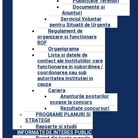
Publicitate Terenuri
Documente și
Anunțuri
Serviciul Voluntar
pentru Situatii de Urgenta
Regulament de
organizare si functionare
ROF
Organigrama
Lista si datele de
contact ale institutiilor care
functionarea in subordinea /
coordonarea sau sub
autoritatea institutiei in
cauza
Cariera
Anunturile posturilor
scoase la concurs
Rezultate concursuri
PROGRAME PLANURI SI
STRATEGII
Rapoarte si studii
INFORMAȚII DE INTERES PUBLIC