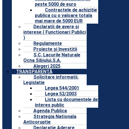
peste 5000 de euro
Contractele de achizitie
publica cu o valoare totala
mai mare de 5000 EUR
Declaratii de avere si
interese ( Functionari Publici
)
Regulamente
Proiecte și Investitii
S.C. Lacurile Naturale
Ocna Sibiului.S.A.
Alegeri 2025
TRANSPARENȚĂ
Solicitare informatii.
Legislatie
Legea 544/2001
Legea 52/2003
Lista cu documentele de
interes public
Agenda Publica
Strategia Nationala
Anticoruptie
Declaratie Aderare