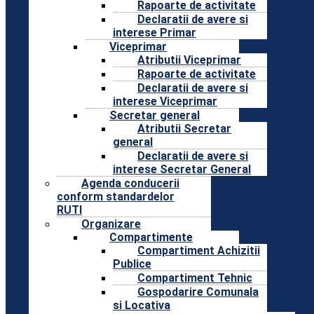
Rapoarte de activitate
Declaratii de avere si
interese Primar
Viceprimar
Atributii Viceprimar
Rapoarte de activitate
Declaratii de avere si
interese Viceprimar
Secretar general
Atributii Secretar
general
Declaratii de avere si
interese Secretar General
Agenda conducerii
conform standardelor
RUTI
Organizare
Compartimente
Compartiment Achizitii
Publice
Compartiment Tehnic
Gospodarire Comunala
si Locativa