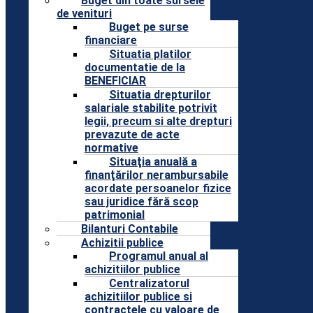
Buget din toate sursele
de venituri
Buget pe surse
financiare
Situatia platilor
documentatie de la
BENEFICIAR
Situatia drepturilor
salariale stabilite potrivit
legii, precum si alte drepturi
prevazute de acte
normative
Situaţia anuală a
finanţărilor nerambursabile
acordate persoanelor fizice
sau juridice fără scop
patrimonial
Bilanturi Contabile
Achizitii publice
Programul anual al
achizitiilor publice
Centralizatorul
achizitiilor publice si
contractele cu valoare de