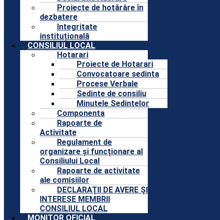
Proiecte de hotărâre în
dezbatere
Integritate
instituțională
CONSILIUL LOCAL
Hotarari
Proiecte de Hotarari
Convocatoare sedinta
Procese Verbale
Sedinte de consiliu
Minutele Sedintelor
Componenta
Rapoarte de
Activitate
Regulament de
organizare și funcționare al
Consiliului Local
Rapoarte de activitate
ale comisiilor
DECLARAȚII DE AVERE ȘI
INTERESE MEMBRII
CONSILIUL LOCAL
MONITOR OFICIAL