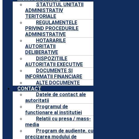
STATUTUL UNITATII
ADMINISTRATIV
TERITORIALE
REGULAMENTELE
PRIVIND PROCEDURILE
ADMINISTRATIVE
HOTARARILE
AUTORITATII
DELIBERATIVE
DISPOZITIILE
AUTORITATII EXECUTIVE
DOCUMENTE SI
INFORMATII FINANCIARE
ALTE DOCUMENTE
CONTACT
Datele de contact ale
autoritatii
Programul de
functionare al institutiei
Relatii cu presa / mass-
media
Program de audiente, cu
precizarea modului de