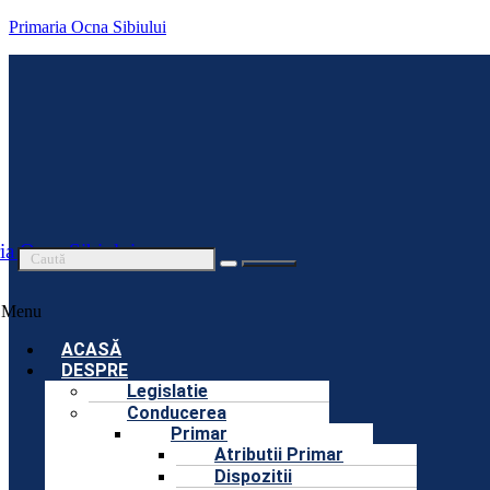
Primaria Ocna Sibiului
ia Ocna Sibiului
Menu
ACASĂ
DESPRE
Legislatie
Conducerea
Primar
Atributii Primar
Dispozitii