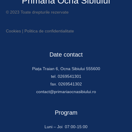
Primăria Ocna Sibiului
© 2023 Toate drepturile rezervate
Cookies
|
Politica de confidentialitate
Date contact
Piața Traian 6, Ocna Sibiului 555600
tel. 0269541301
fax. 0269541302
contact@primariaocnasibiului.ro
Program
Luni – Joi 07:00-15:00