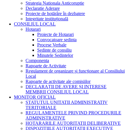
Strategia Nationala Anticoruptie
Declaratie Aderare
Proiecte de hotărâre în dezbatere
Integritate instituțională
CONSILIUL LOCAL
Hotarari
Proiecte de Hotarari
Convocatoare sedinta
Procese Verbale
Sedinte de consiliu
Minutele Sedintelor
Componenta
Rapoarte de Activitate
Regulament de organizare și funcționare al Consiliului
Local
Rapoarte de activitate ale comisiilor
DECLARAȚII DE AVERE ȘI INTERESE
MEMBRII CONSILIUL LOCAL
MONITOR OFICIAL
STATUTUL UNITATII ADMINISTRATIV
TERITORIALE
REGULAMENTELE PRIVIND PROCEDURILE
ADMINISTRATIVE
HOTARARILE AUTORITATII DELIBERATIVE
DISPOZITIILE AUTORITATII EXECUTIVE