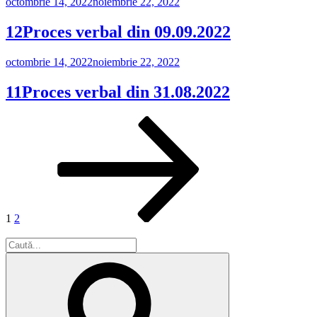
Publicat
octombrie 14, 2022
noiembrie 22, 2022
pe
12Proces verbal din 09.09.2022
Publicat
octombrie 14, 2022
noiembrie 22, 2022
pe
11Proces verbal din 31.08.2022
Paginație
Pagină
Pagină
Pagina
următoare
articole
1
2
Caută
după:
Căutare