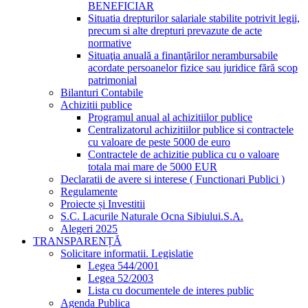
BENEFICIAR
Situatia drepturilor salariale stabilite potrivit legii,
precum si alte drepturi prevazute de acte
normative
Situaţia anuală a finanţărilor nerambursabile
acordate persoanelor fizice sau juridice fără scop
patrimonial
Bilanturi Contabile
Achizitii publice
Programul anual al achizitiilor publice
Centralizatorul achizitiilor publice si contractele
cu valoare de peste 5000 de euro
Contractele de achizitie publica cu o valoare
totala mai mare de 5000 EUR
Declaratii de avere si interese ( Functionari Publici )
Regulamente
Proiecte și Investitii
S.C. Lacurile Naturale Ocna Sibiului.S.A.
Alegeri 2025
TRANSPARENȚĂ
Solicitare informatii. Legislatie
Legea 544/2001
Legea 52/2003
Lista cu documentele de interes public
Agenda Publica