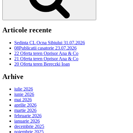
Articole recente
Sedinta CL Ocna Sibiului 31.07.2026
08Publicatii casatorie 23.07.2026
22 Oferta teren Oprisor Ana & Co
21 Oferta teren Oprisor Ana & Co
20 Oferta teren Bereczki Ioan
Arhive
iulie 2026
iunie 2026
mai 2026
aprilie 2026
martie 2026
februarie 2026
ianuarie 2026
decembrie 2025
noiembrie 2025